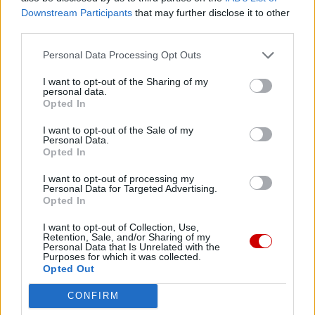
konkretach codziennego życia. Wiem dobrze, że wielu z
Downstream Participants
that may further disclose it to other
was znajduje się w różnych częściach świata, oddaleni od
third parties.
ojczyzny z powodu pracy, studiów lub innych potrzeb; ale
Personal Data Processing Opt Outs
gdziekolwiek jesteście, pozostańcie związani ze swoimi
korzeniami chrześcijańskimi i dawajcie świadectwo ludu,
I want to opt-out of the Sharing of my
personal data.
który kocha Chrystusa i Jego Kościół. Taka spójność życia
Opted In
jest ewangelicznym słowem bardziej wymownym niż
wiele przemówień.
I want to opt-out of the Sale of my
Personal Data.
Opted In
Zachęcam was, abyście zawsze mieli wzrok utkwiony w
I want to opt-out of processing my
Jezusie, Dobrym Pasterzu, który was prowadzi i
Personal Data for Targeted Advertising.
towarzyszy wam, i abyście z ufnością i łagodnością
Opted In
pozwalali się Mu prowadzić. Nie zapominajcie, że wiara
I want to opt-out of Collection, Use,
wzrasta i umacnia się, gdy jest dzielona: dlatego
Retention, Sale, and/or Sharing of my
Personal Data that Is Unrelated with the
zachęcam was, byście z radością przekazywali waszym
Purposes for which it was collected.
dzieciom i nowym pokoleniom wartości chrześcijańskie,
Opted Out
które ukształtowały waszą długą historię i kulturę. W ten
CONFIRM
sposób będziecie nadal zaczynem pokoju, dobra i nadziei