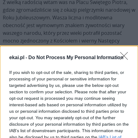
Z wielką radością witam was na Placu Świętego Piotra,
gdzie zgromadziliście się z okazji pielgrzymki narodowej w
Roku Jubileuszowym. Wasza liczna i modlitewna
obecność jest wymownym znakiem żywotności wiary
waszego narodu, który przez wieki potrafił pozostać
mocno zjednoczony z Kościołem i wierny Następcy
Apostoła Piotra.
ekai.pl -
Do Not Process My Personal Information
Głęboką pociechą jest stwierdzenie, że korzenie waszej
wiary nie pozostały w przeszłości, ale nadal przynoszą
If you wish to opt-out of the sale, sharing to third parties, or
owoce również dzisiaj, dzięki świadectwu waszych rodzin,
processing of your personal or sensitive information for
targeted advertising by us, please use the below opt-out
waszych wspólnot parafialnych i waszych stowarzyszeń.
section to confirm your selection. Please note that after your
Tradycja otrzymana od waszych ojców jest cennym
opt-out request is processed you may continue seeing
skarbem, którego starannie strzeżecie i do którego
interest-based ads based on personal information utilized by
ciągłej odnowy jesteście wezwani, pozostając zawsze
us or personal information disclosed to third parties prior to
otwarci na rozpoznawanie tego, co tchnie Duch Święty.
your opt-out. You may separately opt-out of the further
disclosure of your personal information by third parties on the
IAB’s list of downstream participants. This information may
Serdecznie dziękuję wam za tę wierność przeżywaną w
also be disclosed by us to third parties on the
IAB’s List of