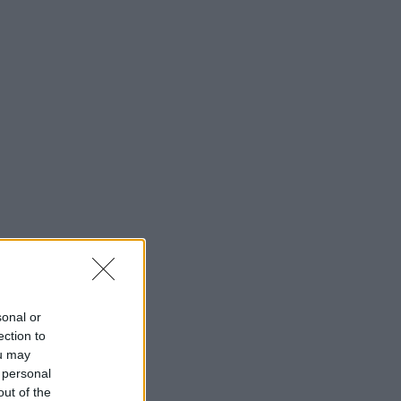
sonal or
ection to
ou may
 personal
out of the