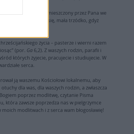
ń, nawet najmniejszy, umieszczony przez Pana we
im uczniom: „Nie bój się, mała trzódko, gdyż
rześcijańskiego życia – pasterze i wierni razem
iosąc” (por.
Ga
6,2). Z waszych rodzin, parafii i
śród których żyjecie, pracujecie i studiujecie. W
wardziałe serca.
rował ją waszemu Kościołowi lokalnemu, aby
 otuchy dla was, dla waszych rodzin, a zwłaszcza
z Bogiem poprzez modlitwę, czytanie Pisma
ju, która zawsze poprzedza nas w pielgrzymce
 w moich modlitwach i z serca wam błogosławię!