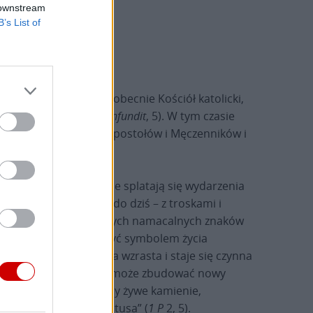
 downstream
B’s List of
ięty, który przeżywa obecnie Kościół katolicki,
ia” (Bulla
Spes non confundit
, 5). W tym czasie
ymać się przy grobach Apostołów i Męczenników i
ścijańskiej duszy, gdzie splatają się wydarzenia
zięki której żyją one do dziś – z troskami i
ły, klasztory i wiele innych namacalnych znaków
osób miasto to może być symbolem życia
ra, która każdego dnia wzrasta i staje się czynna
grzechu i wrogości, Pan może zbudować nowy
nież my jesteśmy „niby żywe kamienie,
gu przez Jezusa Chrystusa” (
1 P
2, 5).