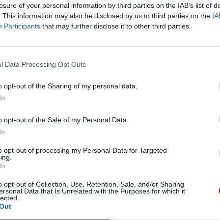
losure of your personal information by third parties on the IAB’s list of
. This information may also be disclosed by us to third parties on the
IA
Participants
that may further disclose it to other third parties.
l Data Processing Opt Outs
ybyliście na pielgrzymkę jubileuszową. Rzeczywiście, Rok Św
ie w drogę jest typowe dla tych, którzy poszukują sensu życ
o opt-out of the Sharing of my personal data.
ecznego Miasta, chcących przejść przez Drzwi Święte, zatrz
In
ry, które przeplatają się w Rzymie.
o opt-out of the Sale of my Personal Data.
, które chciały odwiedzić te miejsca, gdzie bije serce chrze
In
tolskich, z której czerpało obficie wiele narodów i ludów i d
to opt-out of processing my Personal Data for Targeted
rożytnej cywilizacji rzymskiej wznoszą się bazyliki, kościo
ing.
In
olnej przemieniać sumienia i motywować do dobra. W ten sp
szłych doświadczeń, niepokoje, niepewności i obawy oraz wia
o opt-out of Collection, Use, Retention, Sale, and/or Sharing
wodzi i dodaje otuchy, ponieważ nawet na ruinach, pomimo 
ersonal Data that Is Unrelated with the Purposes for which it
lected.
ołują rzeczywistość duchową: poprzez sakrament chrztu rów
Out
więte kapłaństwo, dla składania duchowych ofiar, miłych Bo