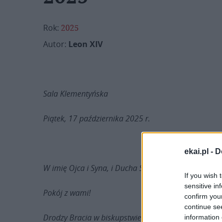
Rok:
2025
Autor:
Leon XIV
Sala Klementyńska
Piątek, 17 października 2025 r.
ekai.pl -
D
W imię Ojca i Syna, i Ducha Świętego.
If you wish 
sensitive in
Pokój z wami!
confirm you
continue se
Drodzy Bracia w biskupstwie!
information 