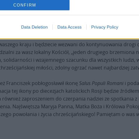
CONFIRM
z nas jest żywym kamieniem w budowli Kościoła. Każdy kamie
lności całej konstrukcji. Sam Pan Jezus dodawał otuchy swo
Data Deletion
Data Access
Privacy Policy
” (
Łk
12, 32).
waszego kraju i będziecie wezwani do kontynuowania drogi ch
dzialni za wasz lokalny Kościół, „jeden drugiego brzemiona n
a, solidarności i wzajemnego szacunku dla wszystkich ludzi, w
rześcijańskiej miłości, zdolny ogrzać nawet najbardziej zat
pież Franciszek pobłogosławił ikonę
Salus Populi Romani
i poda
cja tej ikony po diecezjach katolickich Rosji będzie źródłem
na również zaproszeniem do czerpania nadziei ze spotkania 
enia. Najświętsza Maryja Panna, Matka Boża i Królowa Poko
aszego powołania i życia chrześcijańskiego! Pamiętam o was