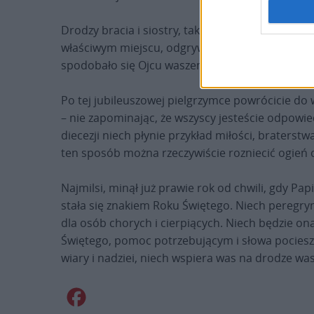
Drodzy bracia i siostry, tak, to prawda, każdy 
właściwym miejscu, odgrywa ważną rolę dla stabi
spodobało się Ojcu waszemu dać wam królestwo
Po tej jubileuszowej pielgrzymce powrócicie do 
– nie zapominając, że wszyscy jesteście odpowie
diecezji niech płynie przykład miłości, braterstw
ten sposób można rzeczywiście rozniecić ogień ch
Najmilsi, minął już prawie rok od chwili, gdy Pa
stała się znakiem Roku Świętego. Niech peregryna
dla osób chorych i cierpiących. Niech będzie o
Świętego, pomoc potrzebującym i słowa pociesz
wiary i nadziei, niech wspiera was na drodze w
Facebook