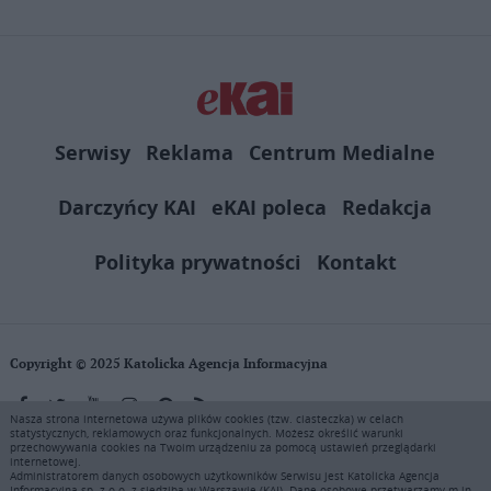
Serwisy
Reklama
Centrum Medialne
Darczyńcy KAI
eKAI poleca
Redakcja
Polityka prywatności
Kontakt
Copyright © 2025 Katolicka Agencja Informacyjna
Nasza strona internetowa używa plików cookies (tzw. ciasteczka) w celach
statystycznych, reklamowych oraz funkcjonalnych. Możesz określić warunki
KAI zastrzega wszelkie prawa do serwisu. Użytkownicy mogą pobierać
przechowywania cookies na Twoim urządzeniu za pomocą ustawień przeglądarki
i drukować fragmenty zawartości serwisu internetowego www.ekai.pl
internetowej.
wyłącznie do użytku osobistego. Publikacja, rozpowszechnianie
Administratorem danych osobowych użytkowników Serwisu jest Katolicka Agencja
Informacyjna sp. z o.o. z siedzibą w Warszawie (KAI). Dane osobowe przetwarzamy m.in.