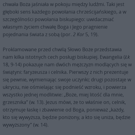
chwała Boża jaśniała w pokoju między ludźmi. Taki jest
głęboki sens każdego powołania chrześcijańskiego, a w
szczególności powołania biskupiego: uwidaczniać
własnym życiem chwałę Boga i Jego pragnienie
pojednania świata z sobą (por.
2 Kor
5, 19).
Proklamowane przed chwilą Słowo Boże przedstawia
nam kilka istotnych cech posługi biskupiej. Ewangelia (
Łk
18, 9-14) pokazuje nam dwóch mężczyzn modlących się w
świątyni: faryzeusza i celnika. Pierwszy z nich prezentuje
się pewnie, wymieniając swoje uczynki; drugi pozostaje w
ukryciu, nie ośmielając się podnieść wzroku, i powierza
wszystko jednej modlitwie: „Boże, miej litość dla mnie,
grzesznika” (w. 13). Jezus mówi, że to właśnie on, celnik,
otrzymuje łaskę i zbawienie od Boga, ponieważ „każdy,
kto się wywyższa, będzie poniżony, a kto się uniża, będzie
wywyższony” (w. 14).