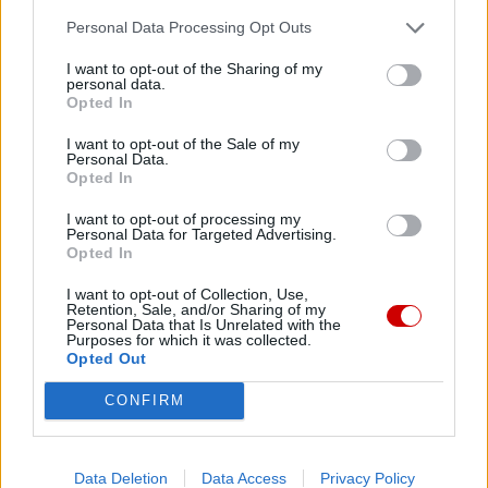
dobrej walki wiary, nie przeciwko innym, ale przeciwko
Personal Data Processing Opt Outs
pokusie znużenia, zamknięcia się, mierzenia wyników,
I want to opt-out of the Sharing of my
polegając na wierności, która jest Twoją cechą
personal data.
Opted In
charakterystyczną: wierności tego, kto nie szuka siebie,
ale służy z profesjonalizmem, szacunkiem, kompetencją,
I want to opt-out of the Sale of my
która oświeca, a nie popisuje się.
Personal Data.
Opted In
Św. Paweł VI w Liście apostolskim
Sollicitudo omnium
I want to opt-out of processing my
Personal Data for Targeted Advertising.
Ecclesiarum
przypomina, że Przedstawiciel Papieski jest
Opted In
znakiem troski Następcy Piotra o wszystkie Kościoły. Jest
on wysyłany, aby wzmacniać więzi wspólnoty, promować
I want to opt-out of Collection, Use,
Retention, Sale, and/or Sharing of my
dialog z władzami cywilnymi, strzec wolności Kościoła i
Personal Data that Is Unrelated with the
Purposes for which it was collected.
wspierać dobro narodów. Nuncjusz Apostolski nie jest
Opted Out
zwykłym dyplomatą: jest twarzą Kościoła – towarzyszy,
CONFIRM
pociesza, buduje mosty. Jego zadaniem nie jest obrona
partykularnych interesów, ale służba wspólnocie.
Data Deletion
Data Access
Privacy Policy
W Iraku, kraju Twojej misji, ta posługa nabiera