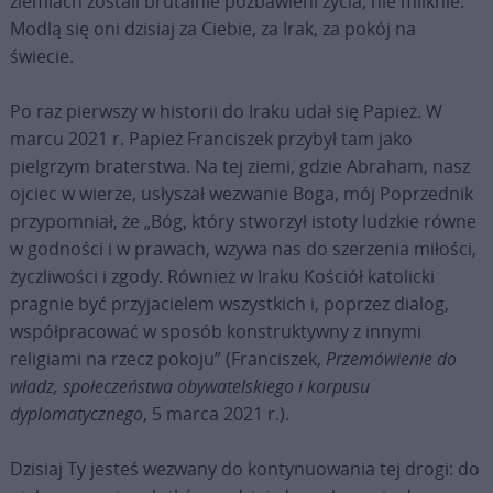
ziemiach zostali brutalnie pozbawieni życia, nie milknie.
Modlą się oni dzisiaj za Ciebie, za Irak, za pokój na
świecie.
Po raz pierwszy w historii do Iraku udał się Papież. W
marcu 2021 r. Papież Franciszek przybył tam jako
pielgrzym braterstwa. Na tej ziemi, gdzie Abraham, nasz
ojciec w wierze, usłyszał wezwanie Boga, mój Poprzednik
przypomniał, że „Bóg, który stworzył istoty ludzkie równe
w godności i w prawach, wzywa nas do szerzenia miłości,
życzliwości i zgody. Również w Iraku Kościół katolicki
pragnie być przyjacielem wszystkich i, poprzez dialog,
współpracować w sposób konstruktywny z innymi
religiami na rzecz pokoju” (Franciszek,
Przemówienie do
władz, społeczeństwa obywatelskiego i korpusu
dyplomatycznego
, 5 marca 2021 r.).
Dzisiaj Ty jesteś wezwany do kontynuowania tej drogi: do