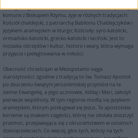
szczególnego znaczenia. Tam Kościół katolicki, w pełnej
komunii z Biskupem Rzymu, żyje w różnych tradycjach:
Kościół chaldejski, z patriarchą Babilonu Chaldejczyków i
językiem aramejskim w liturgii; Kościoły: syro-katolicki,
ormiańsko-katolicki, grecko-katolicki i łaciński. Jest to
mozaika obrzędów i kultur, historii i wiary, która wymaga
przyjęcia i pielęgnowania w miłości.
Obecność chrześcijan w Mezopotamii sięga
starożytności: zgodnie z tradycją to św. Tomasz Apostoł
po zburzeniu świątyni jerozolimskiej przyniósł na te
ziemie Ewangelię, a jego uczniowie, Addaj i Mari, założyli
pierwsze wspólnoty. W tym regionie modlą się językiem
aramejskim, którym posługiwał się Jezus. Te apostolskie
korzenie są znakiem ciągłości, której nie zdołała zniszczyć
przemoc, przejawiająca się z okrucieństwem w ostatnich
dziesięcioleciach. Co więcej, głos tych, którzy na tych