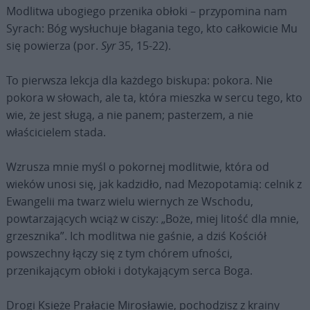
Modlitwa ubogiego przenika obłoki – przypomina nam
Syrach: Bóg wysłuchuje błagania tego, kto całkowicie Mu
się powierza (por.
Syr
35, 15-22).
To pierwsza lekcja dla każdego biskupa: pokora. Nie
pokora w słowach, ale ta, która mieszka w sercu tego, kto
wie, że jest sługą, a nie panem; pasterzem, a nie
właścicielem stada.
Wzrusza mnie myśl o pokornej modlitwie, która od
wieków unosi się, jak kadzidło, nad Mezopotamią: celnik z
Ewangelii ma twarz wielu wiernych ze Wschodu,
powtarzających wciąż w ciszy: „Boże, miej litość dla mnie,
grzesznika”. Ich modlitwa nie gaśnie, a dziś Kościół
powszechny łączy się z tym chórem ufności,
przenikającym obłoki i dotykającym serca Boga.
Drogi Księże Prałacie Mirosławie, pochodzisz z krainy