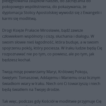
pielęgnowania zalążków nadziei, do zachęcania do
pokojowego współistnienia, do pokazywania, że
dyplomacja Stolicy Apostolskiej wywodzi się z Ewangelii i
karmi się modlitwą.
Drogi Księże Prałacie Mirosławie, bądź zawsze
człowiekiem wspólnoty i ciszy, słuchania i dialogu. W
swoim słowie nieś łagodność, która buduje, a w swoim
spojrzeniu pokój, który pociesza. W Iraku ludzie będą Cię
rozpoznawać nie po tym, co powiesz, ale po tym, jak
będziesz kochał.
Twoją misję powierzamy Maryi, Królowej Pokoju,
świętym: Tomaszowi, Addajemu i Mariemu oraz licznym
świadkom wiary w Iraku. Niech oni Ci towarzyszą i niech
będą światłem na Twojej drodze.
Tak więc, podczas gdy Kościół w modlitwie przyjmuje Cię