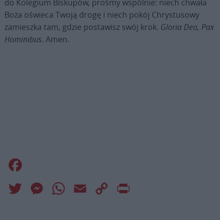
do Kolegium Biskupów, prośmy wspólnie: niech chwała
Boża oświeca Twoją drogę i niech pokój Chrystusowy
zamieszka tam, gdzie postawisz swój krok.
Gloria Deo, Pax
Hominibus
. Amen.
Facebook
Twitter
Messenger
WhatsApp
Email
Copy
Print
Link