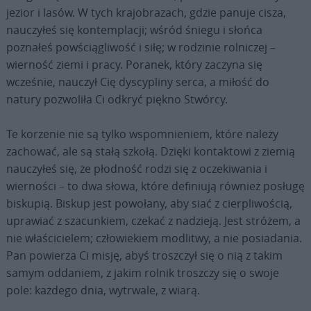
jezior i lasów. W tych krajobrazach, gdzie panuje cisza,
nauczyłeś się kontemplacji; wśród śniegu i słońca
poznałeś powściągliwość i siłę; w rodzinie rolniczej –
wierność ziemi i pracy. Poranek, który zaczyna się
wcześnie, nauczył Cię dyscypliny serca, a miłość do
natury pozwoliła Ci odkryć piękno Stwórcy.
Te korzenie nie są tylko wspomnieniem, które należy
zachować, ale są stałą szkołą. Dzięki kontaktowi z ziemią
nauczyłeś się, że płodność rodzi się z oczekiwania i
wierności – to dwa słowa, które definiują również posługę
biskupią. Biskup jest powołany, aby siać z cierpliwością,
uprawiać z szacunkiem, czekać z nadzieją. Jest stróżem, a
nie właścicielem; człowiekiem modlitwy, a nie posiadania.
Pan powierza Ci misję, abyś troszczył się o nią z takim
samym oddaniem, z jakim rolnik troszczy się o swoje
pole: każdego dnia, wytrwale, z wiarą.