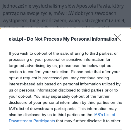
Jednocześnie wysłuchaliśmy słów Apostoła Pawła, który
patrząc na swoje życie, mówi: „W dobrych zawodach
wystąpiłem, bieg ukończyłem, wiary ustrzegłem” (
2 Tm
4,
7). Jego siła nie wynika z dumy, ale z wdzięczności,
ponieważ Pan wspierał go w trudach i próbach.
ekai.pl -
Do Not Process My Personal Information
W ten sposób także Ty, drogi Bracie, który przeszedłeś
If you wish to opt-out of the sale, sharing to third parties, or
drogę służby Kościołowi w Przedstawicielstwach
processing of your personal or sensitive information for
Papieskich w Senegalu i w swojej ojczyźnie, Polsce, przy
targeted advertising by us, please use the below opt-out
Organizacjach Międzynarodowych w Wiedniu oraz w
section to confirm your selection. Please note that after your
opt-out request is processed you may continue seeing
Sekretariacie Stanu, jako
Minutante
i Podsekretarz ds.
interest-based ads based on personal information utilized by
Stosunków z Państwami, przeżyłeś dyplomację jako
us or personal information disclosed to third parties prior to
posłuszeństwo prawdzie Ewangelii, z dyskrecją i
your opt-out. You may separately opt-out of the further
kompetencją, z szacunkiem i oddaniem, za co jestem ci
disclosure of your personal information by third parties on the
wdzięczny. Teraz Pan prosi, aby ten dar stał się
IAB’s list of downstream participants. This information may
also be disclosed by us to third parties on the
IAB’s List of
ojcostwem duszpasterskim: byś był ojcem, pasterzem i
Downstream Participants
that may further disclose it to other
świadkiem nadziei w kraju naznaczonym bólem i
third parties.
pragnieniem odrodzenia. Jesteś powołany do stoczenia