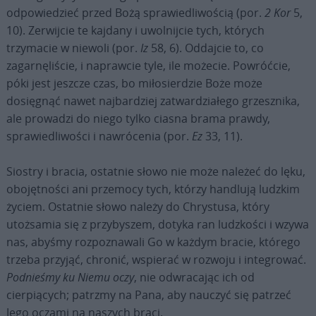
odpowiedzieć przed Bożą sprawiedliwością (por.
2 Kor
5,
10). Zerwijcie te kajdany i uwolnijcie tych, których
trzymacie w niewoli (por.
Iz
58, 6). Oddajcie to, co
zagarnęliście, i naprawcie tyle, ile możecie. Powróćcie,
póki jest jeszcze czas, bo miłosierdzie Boże może
dosięgnąć nawet najbardziej zatwardziałego grzesznika,
ale prowadzi do niego tylko ciasna brama prawdy,
sprawiedliwości i nawrócenia (por.
Ez
33, 11).
Siostry i bracia, ostatnie słowo nie może należeć do lęku,
obojętności ani przemocy tych, którzy handlują ludzkim
życiem. Ostatnie słowo należy do Chrystusa, który
utożsamia się z przybyszem, dotyka ran ludzkości i wzywa
nas, abyśmy rozpoznawali Go w każdym bracie, którego
trzeba przyjąć, chronić, wspierać w rozwoju i integrować.
Podnieśmy ku Niemu oczy
, nie odwracając ich od
cierpiących; patrzmy na Pana, aby nauczyć się patrzeć
Jego oczami na naszych braci.