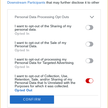
Downstream Participants
that may further disclose it to other
third parties.
W tym sensie pragnę podziękować za słowa Księdza
Biskupa Eloya, a wraz z nimi – za świadectwo Kościoła,
Personal Data Processing Opt Outs
który – choć dysponuje skromnymi środkami – chce „iść z
tymi, którzy idą”. Dziękuję diecezjalnej Caritas,
I want to opt-out of the Sharing of my
personal data.
Diecezjalnej Delegaturze ds. Migracji, parafiom oraz tak
Opted In
wielu środowiskom kościelnym i świeckim, które
I want to opt-out of the Sale of my
wychodzą poza pierwszą pomoc i towarzyszą procesom
Personal Data.
ochrony, promocji i integracji. Dziękuję za to, że
Opted In
umożliwiacie, by ten, kto pewnego dnia sam otrzymał
I want to opt-out of processing my
wsparcie, mógł stać się – jak przypomniała nam Thalia –
Personal Data for Targeted Advertising.
Opted In
mostem dla innych, odwzajemniając otrzymaną miłość.
Gdy ten, kto potrzebował wyciągniętej ręki, sam zaczyna
I want to opt-out of Collection, Use,
Retention, Sale, and/or Sharing of my
ją podawać, otrzymana miłość przemienia się we
Personal Data that Is Unrelated with the
Purposes for which it was collected.
wspólną odpowiedzialność.
Opted Out
Jednocześnie nie możemy zapominać o tak wielu
CONFIRM
migrantach, którzy przybyli z Ameryki Łacińskiej, z Filipin i