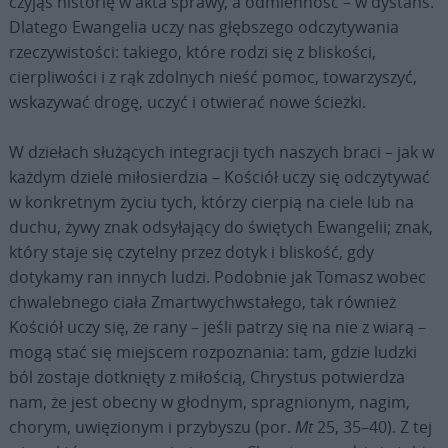
czyjąś historię w akta sprawy, a odmienność – w dystans.
Dlatego Ewangelia uczy nas głębszego odczytywania
rzeczywistości: takiego, które rodzi się z bliskości,
cierpliwości i z rąk zdolnych nieść pomoc, towarzyszyć,
wskazywać drogę, uczyć i otwierać nowe ścieżki.
W dziełach służących integracji tych naszych braci – jak w
każdym dziele miłosierdzia – Kościół uczy się odczytywać
w konkretnym życiu tych, którzy cierpią na ciele lub na
duchu, żywy znak odsyłający do świętych Ewangelii; znak,
który staje się czytelny przez dotyk i bliskość, gdy
dotykamy ran innych ludzi. Podobnie jak Tomasz wobec
chwalebnego ciała Zmartwychwstałego, tak również
Kościół uczy się, że rany – jeśli patrzy się na nie z wiarą –
mogą stać się miejscem rozpoznania: tam, gdzie ludzki
ból zostaje dotknięty z miłością, Chrystus potwierdza
nam, że jest obecny w głodnym, spragnionym, nagim,
chorym, uwięzionym i przybyszu (por.
Mt
25, 35–40). Z tej