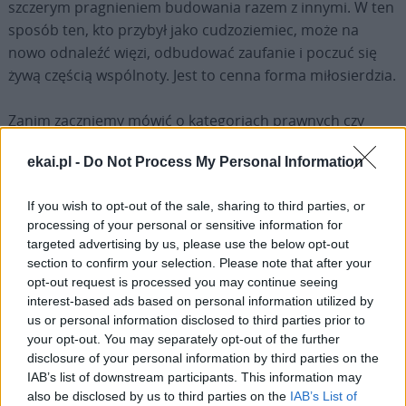
szczerym pragnieniem budowania razem z innymi. W ten
sposób ten, kto przybył jako cudzoziemiec, może na
nowo odnaleźć więzi, odbudować zaufanie i poczuć się
żywą częścią wspólnoty. Jest to cenna forma miłosierdzia.
Zanim zaczniemy mówić o kategoriach prawnych czy
problemach wymagających zarządzania, mówimy przede
ekai.pl -
Do Not Process My Personal Information
wszystkim o osobach stworzonych na obraz i
podobieństwo Boga. Po trudnych podróżach, a niekiedy
If you wish to opt-out of the sale, sharing to third parties, or
po kilku próbach – jak w przypadku Khalida – szukają
processing of your personal or sensitive information for
kogoś, kto powie im gestami, zanim uczyni to słowami:
targeted advertising by us, please use the below opt-out
twoje życie nie jest czymś przeznaczonym na odrzucenie,
section to confirm your selection. Please note that after your
twoje cierpienie nie jest niewidzialne, twoja godność nie
opt-out request is processed you may continue seeing
rozpłynęła się w wodach, które przemierzyłeś – jak wyraził
interest-based ads based on personal information utilized by
us or personal information disclosed to third parties prior to
to Mbacke. Szukają jednak także czegoś więcej:
your opt-out. You may separately opt-out of the further
konkretnej możliwości rozpoczęcia na nowo, uczenia się,
disclosure of your personal information by third parties on the
pracy, służby, uczestnictwa, aby nie pozostać na zawsze
IAB’s list of downstream participants. This information may
uwięzionymi w roli ofiar.
also be disclosed by us to third parties on the
IAB’s List of