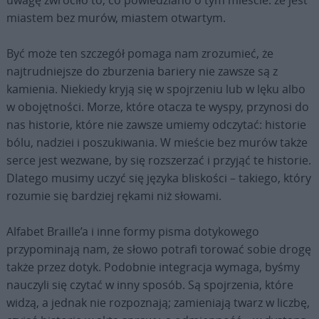
uwagę zwróciło to, co powiedziano o tym mieście: że jest
miastem bez murów, miastem otwartym.
Być może ten szczegół pomaga nam zrozumieć, że
najtrudniejsze do zburzenia bariery nie zawsze są z
kamienia. Niekiedy kryją się w spojrzeniu lub w lęku albo
w obojętności. Morze, które otacza te wyspy, przynosi do
nas historie, które nie zawsze umiemy odczytać: historie
bólu, nadziei i poszukiwania. W mieście bez murów także
serce jest wezwane, by się rozszerzać i przyjąć te historie.
Dlatego musimy uczyć się języka bliskości – takiego, który
rozumie się bardziej rękami niż słowami.
Alfabet Braille’a i inne formy pisma dotykowego
przypominają nam, że słowo potrafi torować sobie drogę
także przez dotyk. Podobnie integracja wymaga, byśmy
nauczyli się czytać w inny sposób. Są spojrzenia, które
widzą, a jednak nie rozpoznają; zamieniają twarz w liczbę,