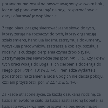
poraniony, nie został na zawsze uwięziony w swoim bólu,
lecz mógł ponownie stanąć na nogi, rozpoznać swoje
dary i ofiarować je wspólnocie.
Z tego placu pragnę skierować jasne słowo do tych,
którzy żerują na rozpaczy; do tych, którzy organizują
szlaki śmierci, handlują ludźmi, zatrzymują dokumenty,
wyzyskują pracowników, zastraszają kobiety, oszukują
rodziny i z cudzego cierpienia czynią źródło zysku.
Zatrzymajcie się! Nawróćcie się! (por.
Mk
1, 15). Łzy i krew
tych braci wołają do Boga, a ich cierpienia docierają do
Niego (por.
Rdz
4, 10;
Wj
3, 7–9). Pieniądze wydarte z
podatności na zranienia ludzi ubogich nie dadzą pokoju,
czci ani przyszłości (por.
Jr
22, 13;
Jk
5, 1–6).
Za każde utracone życie, za każdą oszukaną rodzinę, za
każde zniewolone ciało, za każdą zastraszoną kobietę, za
każdego wyzyskiwanego pracownika będziecie musieli