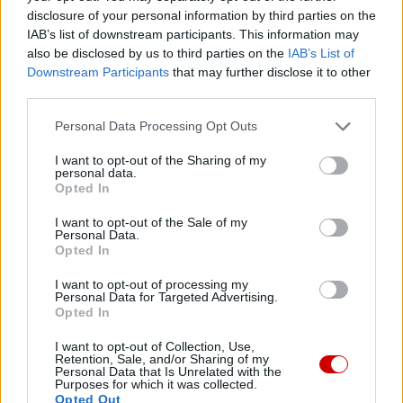
konkretnych form coraz intensywniejszej synodalności w
disclosure of your personal information by third parties on the
dziedzinie ekumenizmu.
IAB’s list of downstream participants. This information may
also be disclosed by us to third parties on the
IAB’s List of
Nasza wspólna droga może i musi być rozumiana
Downstream Participants
that may further disclose it to other
third parties.
również w szerokim sensie, obejmującym wszystkich, w
duchu braterstwa ludzkiego, o którym wspomniałem
Personal Data Processing Opt Outs
powyżej. Dzisiaj jest czas prowadzenia dialogu i
budowania mostów. Dlatego cieszę się i jestem
I want to opt-out of the Sharing of my
personal data.
wdzięczny za obecność przedstawicieli innych tradycji
Opted In
religijnych, którzy podzielają poszukiwanie Boga i Jego
I want to opt-out of the Sale of my
woli, która jest zawsze i wyłącznie pragnieniem miłości i
Personal Data.
życia dla mężczyzn i kobiet oraz dla wszystkich stworzeń.
Opted In
I want to opt-out of processing my
Byliście świadkami znacznych wysiłków papieża
Personal Data for Targeted Advertising.
Opted In
Franciszka na rzecz dialogu międzyreligijnego. Poprzez
swoje słowa i działania otworzył on nowe perspektywy
I want to opt-out of Collection, Use,
Retention, Sale, and/or Sharing of my
spotkania, aby promować „kulturę dialogu jako drogę;
Personal Data that Is Unrelated with the
wzajemną współpracę jako kodeks postępowania;
Purposes for which it was collected.
Opted Out