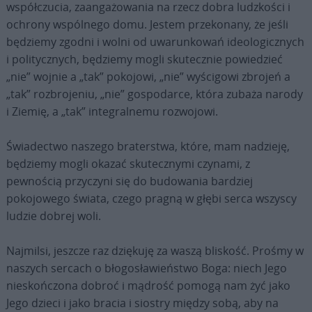
współczucia, zaangażowania na rzecz dobra ludzkości i
ochrony wspólnego domu. Jestem przekonany, że jeśli
będziemy zgodni i wolni od uwarunkowań ideologicznych
i politycznych, będziemy mogli skutecznie powiedzieć
„nie” wojnie a „tak” pokojowi, „nie” wyścigowi zbrojeń a
„tak” rozbrojeniu, „nie” gospodarce, która zubaża narody
i Ziemię, a „tak” integralnemu rozwojowi.
Świadectwo naszego braterstwa, które, mam nadzieję,
będziemy mogli okazać skutecznymi czynami, z
pewnością przyczyni się do budowania bardziej
pokojowego świata, czego pragną w głębi serca wszyscy
ludzie dobrej woli.
Najmilsi, jeszcze raz dziękuję za waszą bliskość. Prośmy w
naszych sercach o błogosławieństwo Boga: niech Jego
nieskończona dobroć i mądrość pomogą nam żyć jako
Jego dzieci i jako bracia i siostry między sobą, aby na