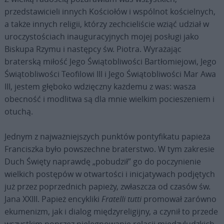
przedstawicieli innych Kościołów i wspólnot kościelnych,
a także innych religii, którzy zechcieliście wziąć udział w
uroczystościach inauguracyjnych mojej posługi jako
Biskupa Rzymu i następcy św. Piotra. Wyrażając
braterską miłość Jego Świątobliwości Bartłomiejowi, Jego
Świątobliwości Teofilowi III i Jego Świątobliwości Mar Awa
III, jestem głęboko wdzięczny każdemu z was: wasza
obecność i modlitwa są dla mnie wielkim pocieszeniem i
otuchą.
Jednym z najważniejszych punktów pontyfikatu papieża
Franciszka było powszechne braterstwo. W tym zakresie
Duch Święty naprawdę „pobudził” go do poczynienie
wielkich postępów w otwartości i inicjatywach podjętych
już przez poprzednich papieży, zwłaszcza od czasów św.
Jana XXIII. Papież encykliki
Fratelli tutti
promował zarówno
ekumenizm, jak i dialog międzyreligijny, a czynił to przede