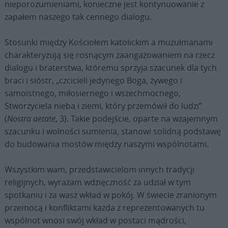
nieporozumieniami, konieczne jest kontynuowanie z
zapałem naszego tak cennego dialogu.
Stosunki między Kościołem katolickim a muzułmanami
charakteryzują się rosnącym zaangażowaniem na rzecz
dialogu i braterstwa, któremu sprzyja szacunek dla tych
braci i sióstr, „czcicieli jedynego Boga, żywego i
samoistnego, miłosiernego i wszechmocnego,
Stworzyciela nieba i ziemi, który przemówił do ludzi”
(
Nostra aetate
, 3). Takie podejście, oparte na wzajemnym
szacunku i wolności sumienia, stanowi solidną podstawę
do budowania mostów między naszymi wspólnotami.
Wszystkim wam, przedstawicielom innych tradycji
religijnych, wyrażam wdzięczność za udział w tym
spotkaniu i za wasz wkład w pokój. W świecie zranionym
przemocą i konfliktami każda z reprezentowanych tu
wspólnot wnosi swój wkład w postaci mądrości,