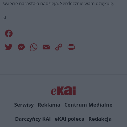
świecie narastała nadzieja. Serdecznie wam dziękuję.
st
Facebook
Twitter
Messenger
WhatsApp
Email
Copy
Print
Link
Serwisy
Reklama
Centrum Medialne
Darczyńcy KAI
eKAI poleca
Redakcja