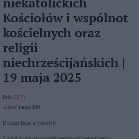
niekatolickich
Kościołów i wspólnot
kościelnych oraz
religii
niechrześcijańskich |
19 maja 2025
Rok:
2025
Autor:
Leon XIV
Drodzy Bracia i Siostry!
Z wielką radością pozdrawiam was wszystkich,