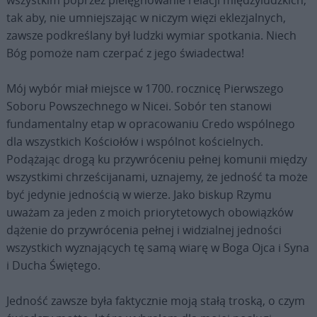
wszystkim poprzez pielęgnowanie relacji międzyludzkich,
tak aby, nie umniejszając w niczym więzi eklezjalnych,
zawsze podkreślany był ludzki wymiar spotkania. Niech
Bóg pomoże nam czerpać z jego świadectwa!
Mój wybór miał miejsce w 1700. rocznicę Pierwszego
Soboru Powszechnego w Nicei. Sobór ten stanowi
fundamentalny etap w opracowaniu Credo wspólnego
dla wszystkich Kościołów i wspólnot kościelnych.
Podążając drogą ku przywróceniu pełnej komunii między
wszystkimi chrześcijanami, uznajemy, że jedność ta może
być jedynie jednością w wierze. Jako biskup Rzymu
uważam za jeden z moich priorytetowych obowiązków
dążenie do przywrócenia pełnej i widzialnej jedności
wszystkich wyznających tę samą wiarę w Boga Ojca i Syna
i Ducha Świętego.
Jedność zawsze była faktycznie moją stałą troską, o czym