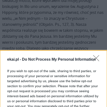
świadczy motto, które wybrałem dla mojej posługi
biskupiej: In Illo uno unum, wyrażenie św. Augustyna z
Hippony, które przypomina, że my również, choć jest nas
wielu, „w Nim jednym – to znaczy w Chrystusie –
stanowimy jedność” (Objaśn. Ps., 127, 3). Nasza
wspólnota realizuje się bowiem w takim stopniu, w jakim
zbliżamy się do Pana Jezusa. Im bardziej jesteśmy Mu
wierni i posłuszni, tym bardziej jesteśmy zjednoczeni
między sobą. Dlatego jako chrześcijanie wszyscy
jesteśmy wezwani do modlitwy i wspólnej pracy, aby krok
ekai.pl -
Do Not Process My Personal Information
po kroku osiągnąć ten cel, który jest i pozostaje dziełem
Ducha Świętego.
If you wish to opt-out of the sale, sharing to third parties, or
processing of your personal or sensitive information for
Świadomy ponadto, że synodalność i ekumenizm są ze
targeted advertising by us, please use the below opt-out
sobą ściśle powiązane, pragnę zapewnić o moim
section to confirm your selection. Please note that after your
zamiarze kontynuowania zaangażowania papieża
opt-out request is processed you may continue seeing
Franciszka w promowanie synodalnego charakteru
interest-based ads based on personal information utilized by
us or personal information disclosed to third parties prior to
Kościoła katolickiego oraz w rozwijanie nowych i
your opt-out. You may separately opt-out of the further