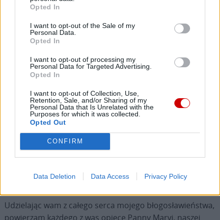
Opted In
wszystkich, którzy opiekują się tymi dziećmi:
kierownictwo, wychowawców, personel, wolontariuszy i –
I want to opt-out of the Sale of my
oczywiście – siostry zakonne. Wasze wierne
Personal Data.
Opted In
zaangażowanie jest pięknym świadectwem miłości.
Opiekując się tymi dziećmi, kosztujecie już radości
I want to opt-out of processing my
Personal Data for Targeted Advertising.
obiecanej przez Pana tym, którzy służą najmniejszym
Opted In
(por.
Mt
25, 40). Wasze zatroskanie ma oblicze Bożego
I want to opt-out of Collection, Use,
miłosierdzia. Poprzez nie i poprzez wasze poświęcenie
Retention, Sale, and/or Sharing of my
dajecie znacznie więcej niż tylko wsparcie materialne:
Personal Data that Is Unrelated with the
Purposes for which it was collected.
ofiarujecie tym dzieciom obecność, wysłuchanie, rodzinę
Opted Out
i przyszłość. Dzięki wam uwidacznia się czułość Boga,
CONFIRM
czułość wierna, która nie zawodzi w próbach i nigdy nie
rozczarowuje. Dziękuję wam za wszystko to, czym się
zajmujecie, i zachęcam was, abyście odważnie wytrwali w
Data Deletion
Data Access
Privacy Policy
tym pięknym dziele, które podjęliście.
Udzielając wam z całego serca mojego błogosławieństwa,
powierzam każdego z was opiece Panny Maryi, naszej