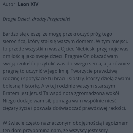
Autor:
Leon XIV
Drogie Dzieci, drodzy Przyjaciele!
Bardzo się cieszę, że mogę przekroczyć próg tego
sierocińca, który stał się waszym domem. W tym miejscu
to przede wszystkim wasz Ojciec Niebieski przyjmuje was
z miłością jako swoje dzieci. Pragnie On okazać wam
swoją czułość i przytulić was do swego serca, a ja również
pragnę to uczynić w Jego Imię. Tworzycie prawdziwą
rodzinę i spotykacie tu braci i siostry, którzy dzielą z wami
bolesną historię. A w tej rodzinie waszym starszym
Bratem jest Jezus! Ta wspólnota zgromadzona wokół
Niego dodaje wam sił, pomaga wam wspólnie nieść
ciężary życia i pozwala doświadczać prawdziwej radości.
W świecie często naznaczonym obojętnością i egoizmem
ten dom przypomina nam, że wszyscy jesteśmy