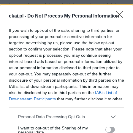
opiekunami naszych braci i sióstr oraz że w wielkiej
rodzinie Bożej nikt nigdy nie jest obcym ani
ekai.pl -
Do Not Process My Personal Information
zapomnianym, choćby był najmniejszy.
If you wish to opt-out of the sale, sharing to third parties, or
Drogie dzieci, wiem, że wielu z was przeszło przez trudne
processing of your personal or sensitive information for
doświadczenia. Niektórzy zaznali cierpienia nieobecności
targeted advertising by us, please use the below opt-out
poprzez utratę rodziców lub osób bliskich. Inni
section to confirm your selection. Please note that after your
opt-out request is processed you may continue seeing
doświadczyli lęku, odrzucenia, opuszczenia, niedostatku i
interest-based ads based on personal information utilized by
niepewności. Jesteście powołani do przyszłości
us or personal information disclosed to third parties prior to
wspanialszej niż wasze rany. Jesteście tymi, którzy niosą
your opt-out. You may separately opt-out of the further
obietnicę. Bo tam, gdzie może panować nędza, cierpienie
disclosure of your personal information by third parties on the
lub niesprawiedliwość, Bóg jest obecny i zna wasze
IAB’s list of downstream participants. This information may
also be disclosed by us to third parties on the
IAB’s List of
twarze, jest wam bardzo bliski. Ewangelia przypomina
Downstream Participants
that may further disclose it to other
nam, że Jezus darzył dzieci takie jak wy szczególną
third parties.
życzliwością i stawiał je pośrodku. Wiedzcie, że On patrzy
dziś na każde z was z tym samym uczuciem.
Personal Data Processing Opt Outs
I want to opt-out of the Sharing of my
Chciałbym również z wdzięcznością pozdrowić
personal data.