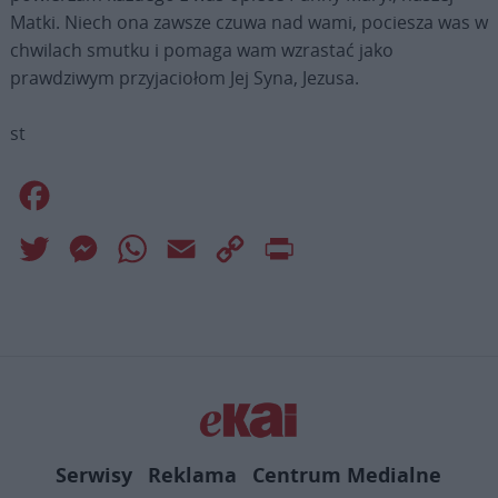
Matki. Niech ona zawsze czuwa nad wami, pociesza was w
chwilach smutku i pomaga wam wzrastać jako
prawdziwym przyjaciołom Jej Syna, Jezusa.
st
Facebook
Twitter
Messenger
WhatsApp
Email
Copy
Print
Link
Serwisy
Reklama
Centrum Medialne