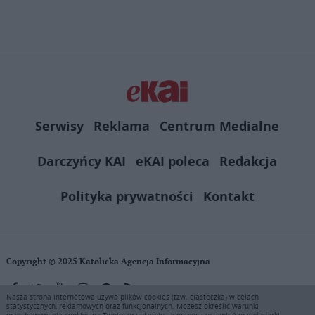
Link
Serwisy
Reklama
Centrum Medialne
Darczyńcy KAI
eKAI poleca
Redakcja
Polityka prywatności
Kontakt
Copyright © 2025 Katolicka Agencja Informacyjna
Nasza strona internetowa używa plików cookies (tzw. ciasteczka) w celach
statystycznych, reklamowych oraz funkcjonalnych. Możesz określić warunki
KAI zastrzega wszelkie prawa do serwisu. Użytkownicy mogą pobierać