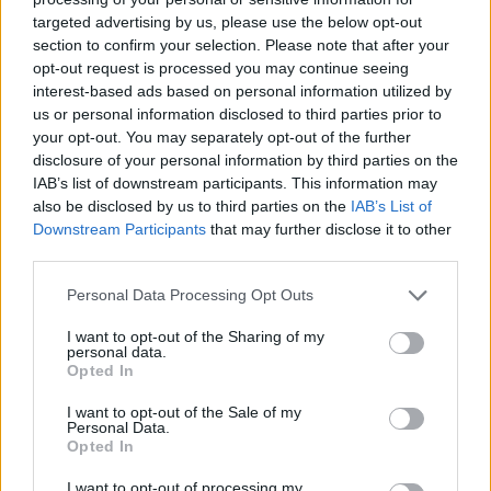
takie, które otacza je miłością”. Tak, to prawda. Jest to
targeted advertising by us, please use the below opt-out
zasada cywilizacji, która ma korzenie chrześcijańskie,
section to confirm your selection. Please note that after your
opt-out request is processed you may continue seeing
ponieważ to Chrystus w dziejach ludzkości uwolnił
interest-based ads based on personal information utilized by
niepełnosprawność od przekleństwa i przywrócił jej
us or personal information disclosed to third parties prior to
pełną godność. Ale Zbawiciel nie chce i nie może nas
your opt-out. You may separately opt-out of the further
zbawić bez naszej współpracy, zarówno na płaszczyźnie
disclosure of your personal information by third parties on the
osobistej, jak i społecznej: dlatego prosi nas, abyśmy
IAB’s list of downstream participants. This information may
also be disclosed by us to third parties on the
IAB’s List of
miłowali naszych braci i nasze siostry nie słowami, lecz
Downstream Participants
that may further disclose it to other
czynami. Dom opieki taki jak ten – z Bożą pomocą i
third parties.
zaangażowaniem wszystkich – może stać się znakiem
cywilizacji miłości.
Personal Data Processing Opt Outs
I want to opt-out of the Sharing of my
Pan Pedro Celestino zechciał zakończyć wzruszającym
personal data.
Opted In
stwierdzeniem: „Dziękujemy za to, że nas kochacie takimi,
jakimi jesteśmy”. A ja mówię: Dziękujemy Panu za to
I want to opt-out of the Sale of my
świadectwo! Dziękuję wam wszystkim za to, że jesteście
Personal Data.
Opted In
tutaj, dając świadectwo, które jest znakiem, że w tym
miejscu panuje prawdziwa miłość.
I want to opt-out of processing my