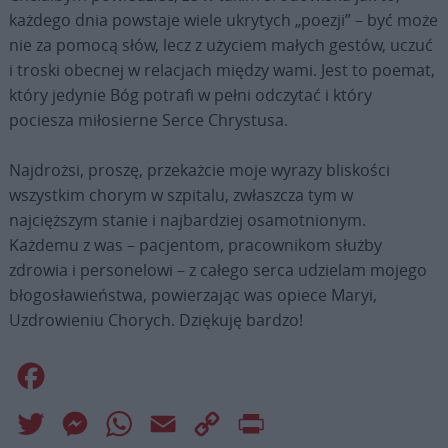
każdego dnia powstaje wiele ukrytych „poezji” – być może
nie za pomocą słów, lecz z użyciem małych gestów, uczuć
i troski obecnej w relacjach między wami. Jest to poemat,
który jedynie Bóg potrafi w pełni odczytać i który
pociesza miłosierne Serce Chrystusa.
Najdrożsi, proszę, przekażcie moje wyrazy bliskości
wszystkim chorym w szpitalu, zwłaszcza tym w
najcięższym stanie i najbardziej osamotnionym.
Każdemu z was – pacjentom, pracownikom służby
zdrowia i personelowi – z całego serca udzielam mojego
błogosławieństwa, powierzając was opiece Maryi,
Uzdrowieniu Chorych. Dziękuję bardzo!
Facebook
Twitter
Messenger
WhatsApp
Email
Copy
Print