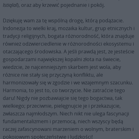
Istiqlal
), oraz aby krzewić pojednanie i pokój.
Dziękuję wam za tę wspólną drogę, którą podążacie.
Indonezja to wielki kraj, mozaika kultur, grup etnicznych i
tradycji religijnych, bogata różnorodność, która znajduje
również odzwierciedlenie w różnorodności ekosystemu i
otaczającego środowiska. A jeśli prawdą jest, że jesteście
gospodarzami największej kopalni złota na świecie,
wiedzcie, że najcenniejszym skarbem jest wola, aby
różnice nie stały się przyczyną konfliktu, ale
harmonizowały się w zgodzie i we wzajemnym szacunku.
Harmonia, to jest to, co tworzycie. Nie zatraćcie tego
daru! Nigdy nie pozbawiajcie się tego bogactwa, tak
wielkiego; przeciwnie, pielęgnujcie je i przekazujcie,
zwłaszcza najmłodszym. Niech nikt nie ulega fascynacji
fundamentalizmem i przemocą, niech wszyscy będą
raczej zafascynowani marzeniem o wolnym, braterskim i
pokojowym społeczeństwie i ludzkości!