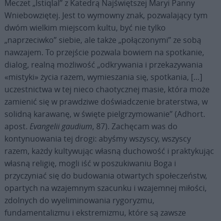
Meczet „Istiqlal” z Katedrą Najświętszej Maryi Panny
Wniebowziętej. Jest to wymowny znak, pozwalający tym
dwóm wielkim miejscom kultu, być nie tylko
„naprzeciwko” siebie, ale także „połączonymi” ze sobą
nawzajem. To przejście pozwala bowiem na spotkanie,
dialog, realną możliwość „odkrywania i przekazywania
«mistyki» życia razem, wymieszania się, spotkania, […]
uczestnictwa w tej nieco chaotycznej masie, która może
zamienić się w prawdziwe doświadczenie braterstwa, w
solidną karawanę, w święte pielgrzymowanie” (Adhort.
apost.
Evangelii gaudium
, 87). Zachęcam was do
kontynuowania tej drogi: abyśmy wszyscy, wszyscy
razem, każdy kultywując własną duchowość i praktykując
własną religię, mogli iść w poszukiwaniu Boga i
przyczyniać się do budowania otwartych społeczeństw,
opartych na wzajemnym szacunku i wzajemnej miłości,
zdolnych do wyeliminowania rygoryzmu,
fundamentalizmu i ekstremizmu, które są zawsze