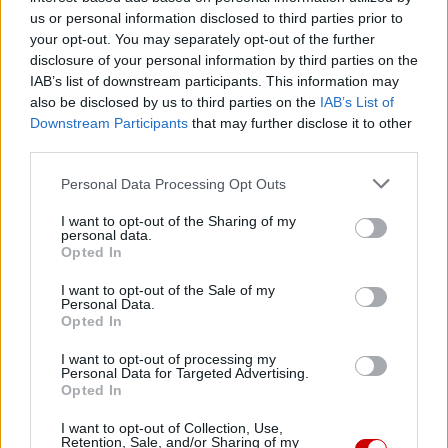
oddalonymi miejscami. To właśnie czyni przejście
us or personal information disclosed to third parties prior to
podziemne: łączy, czyli tworzy więź. Czasami myślimy, że
your opt-out. You may separately opt-out of the further
spotkanie między religiami jest kwestią poszukiwania za
disclosure of your personal information by third parties on the
IAB’s list of downstream participants. This information may
wszelką cenę wspólnej płaszczyzny między różnymi
also be disclosed by us to third parties on the
IAB’s List of
doktrynami i wyznaniami religijnymi. W rzeczywistości,
Downstream Participants
that may further disclose it to other
może się zdarzyć, że takie podejście w końcu nas podzieli,
third parties.
ponieważ doktryny i dogmaty każdego doświadczenia
Personal Data Processing Opt Outs
religijnego są różne. To, co naprawdę nas zbliża, to
tworzenie połączenia między naszymi różnicami, troska o
I want to opt-out of the Sharing of my
pielęgnowanie więzi przyjaźni, o poświęcanie uwagi, o
personal data.
Opted In
wzajemność. Są to relacje, w których każdy otwiera się na
drugiego, w których angażujemy się: we wspólne
I want to opt-out of the Sale of my
Personal Data.
poszukiwanie prawdy, ucząc się od innej tradycji
Opted In
religijnej; w wychodzenie naprzeciw potrzebom ludzkim i
duchowym. Są to więzi, które pozwalają nam
I want to opt-out of processing my
Personal Data for Targeted Advertising.
współpracować, iść razem: w dążeniu do jakiegoś celu, w
Opted In
obronie ludzkiej godności, w walce z ubóstwem, w
I want to opt-out of Collection, Use,
krzewieniu pokoju. Jedność rodzi się z osobistych więzów
Retention, Sale, and/or Sharing of my