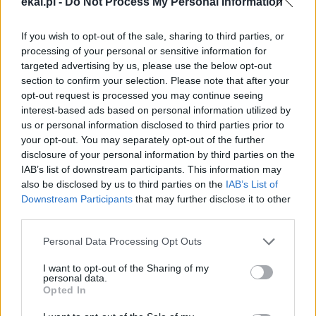
ekai.pl -
Do Not Process My Personal Information
ufnością i każdego dnia wyruszać na nowo. Miłość
miłosierna jest właśnie taka: jest ogniem, który ogrzewa
If you wish to opt-out of the sale, sharing to third parties, or
serce i nie ma na ziemi kobiety ani mężczyzny, którzy nie
processing of your personal or sensitive information for
potrzebowaliby jej ciepła.
targeted advertising by us, please use the below opt-out
section to confirm your selection. Please note that after your
opt-out request is processed you may continue seeing
To prawda, nie brakuje problemów, z którymi trzeba się
interest-based ads based on personal information utilized by
zmierzyć, jak powiedział nam Simon, a czasami można
us or personal information disclosed to third parties prior to
spotkać się z odrzuceniem i niezrozumieniem, jak
your opt-out. You may separately opt-out of the further
powiedział nam Francis, ale radość i siła, które pochodzą
disclosure of your personal information by third parties on the
ze współdzielonej miłości, przewyższają wszelkie
IAB’s list of downstream participants. This information may
also be disclosed by us to third parties on the
IAB’s List of
trudności, a za każdym razem, gdy angażujemy się w
Downstream Participants
that may further disclose it to other
dynamikę solidarności i wzajemnej troski, zdajemy sobie
third parties.
sprawę, że otrzymujemy o wiele więcej niż dajemy (por.
Łk 6, 38; Dz 20, 35).
Personal Data Processing Opt Outs
I want to opt-out of the Sharing of my
Na zakończenie naszego spotkania zostanie podarowana
personal data.
Opted In
parafii figura św. Wawrzyńca, diakona i męczennika z
pierwszych wieków, znanego również z tego, że swoim