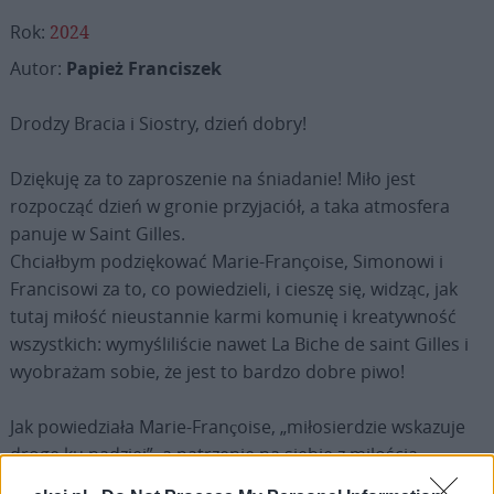
Rok:
2024
Autor:
Papież Franciszek
Drodzy Bracia i Siostry, dzień dobry!
Dziękuję za to zaproszenie na śniadanie! Miło jest
rozpocząć dzień w gronie przyjaciół, a taka atmosfera
panuje w Saint Gilles.
Chciałbym podziękować Marie-Françoise, Simonowi i
Francisowi za to, co powiedzieli, i cieszę się, widząc, jak
tutaj miłość nieustannie karmi komunię i kreatywność
wszystkich: wymyśliliście nawet La Biche de saint Gilles i
wyobrażam sobie, że jest to bardzo dobre piwo!
Jak powiedziała Marie-Françoise, „miłosierdzie wskazuje
drogę ku nadziei”, a patrzenie na siebie z miłością
pomaga wszystkim – wszystkim! – patrzeć w przyszłość z