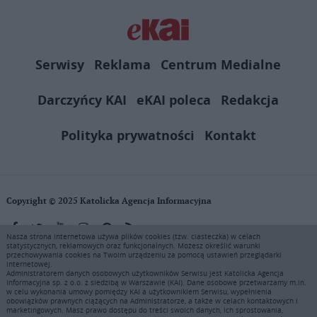
Serwisy
Reklama
Centrum Medialne
Darczyńcy KAI
eKAI poleca
Redakcja
Polityka prywatności
Kontakt
Copyright © 2025 Katolicka Agencja Informacyjna
Nasza strona internetowa używa plików cookies (tzw. ciasteczka) w celach
statystycznych, reklamowych oraz funkcjonalnych. Możesz określić warunki
KAI zastrzega wszelkie prawa do serwisu. Użytkownicy mogą pobierać
przechowywania cookies na Twoim urządzeniu za pomocą ustawień przeglądarki
i drukować fragmenty zawartości serwisu internetowego www.ekai.pl
internetowej.
wyłącznie do użytku osobistego. Publikacja, rozpowszechnianie
Administratorem danych osobowych użytkowników Serwisu jest Katolicka Agencja
Informacyjna sp. z o.o. z siedzibą w Warszawie (KAI). Dane osobowe przetwarzamy m.in.
zawartości niniejszego serwisu lub jej sprzedaż (także framing i in.
w celu wykonania umowy pomiędzy KAI a użytkownikiem Serwisu, wypełnienia
podobne metody), są bez uprzedniej pisemnej zgody KAI zabronione i
obowiązków prawnych ciążących na Administratorze, a także w celach kontaktowych i
stanowią naruszenie ustaw o prawie autorskim, ochronie baz danych i
marketingowych. Masz prawo dostępu do treści swoich danych, ich sprostowania,