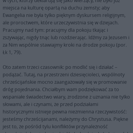
w tych, którzy deklarują się jako wierzący, nie było już
miejsca na kulturę opartą na duchu zemsty; aby
Ewangelia nie była tylko pięknym dyskursem religijnym,
ale proroctwem, które urzeczywistnia się w dziejach.
Pracujmy nad tym: pracujmy dla pokoju tkając i
zszywając, nigdy tnąc lub rozdzierając. Idźmy za Jezusem i
za Nim wspólnie stawiajmy kroki na drodze pokoju (por.
Łk 1, 79).
Oto zatem trzeci czasownik: po modlić się i działać –
podążać. Tutaj, na przestrzeni dziesięcioleci, wspólnoty
chrześcijańskie mocno zaangażowały się w promowanie
dróg pojednania. Chciałbym wam podziękować za to
wspaniałe świadectwo wiary, zrodzone z uznania nie tylko
słowami, ale i czynami, że przed podziałami
historycznymi istnieje pewna niezmienna rzeczywistość:
jesteśmy chrześcijanami, należymy do Chrystusa. Piękne
jest to, że pośród tylu konfliktów przynależność