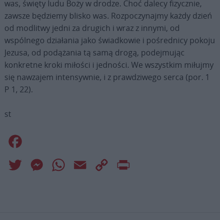
was, święty ludu Boży w drodze. Choć dalecy fizycznie,
zawsze będziemy blisko was. Rozpoczynajmy każdy dzień
od modlitwy jedni za drugich i wraz z innymi, od
wspólnego działania jako świadkowie i pośrednicy pokoju
Jezusa, od podążania tą samą drogą, podejmując
konkretne kroki miłości i jedności. We wszystkim miłujmy
się nawzajem intensywnie, i z prawdziwego serca (por. 1
P 1, 22).
st
Facebook
Twitter
Messenger
WhatsApp
Email
Copy
Print
Link