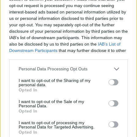
opt-out request is processed you may continue seeing
Jerozolimą, mówiąc: „O gdybyś i ty poznało w ten dzień to,
interest-based ads based on personal information utilized by
co służy pokojowi!” (Łk 19, 42).
us or personal information disclosed to third parties prior to
your opt-out. You may separately opt-out of the further
My, drodzy bracia i siostry, zabiegamy niestrudzenie o
disclosure of your personal information by third parties on the
ten pokój, do którego budowania zaprasza nas Duch
IAB’s list of downstream participants. This information may
also be disclosed by us to third parties on the
IAB’s List of
Jezusa i Ojca: pokoju, który łączy w sobie różnorodności,
Downstream Participants
that may further disclose it to other
który krzewi jedność w wielości. Jest to pokój Ducha
third parties.
Świętego, który nadaje harmonię różnicom, podczas gdy
duch, który jest wrogiem Boga i człowieka, wykorzystuje
Personal Data Processing Opt Outs
różnorodności, aby dzielić. W tym względzie Pismo
I want to opt-out of the Sharing of my
Święte mówi: „Dzięki temu można rozpoznać dzieci Boga i
personal data.
Opted In
dzieci diabła: każdy, kto postępuje niesprawiedliwie, nie
jest z Boga, jak i ten, kto nie miłuje swego brata” (1 J 3,
I want to opt-out of the Sale of my
10). Najmilsi, ten kto nazywa siebie chrześcijaninem, musi
Personal Data.
Opted In
wybrać, po której stronie stanąć. Ten, kto idzie za
Chrystusem, zawsze wybiera pokój; ten, kto rozpętuje
I want to opt-out of processing my
Personal Data for Targeted Advertising.
wojnę i przemoc, zdradza Pana i wyrzeka się Jego
Opted In
Ewangelii. Styl, którego uczy nas Jezus, jest jasny: miłować