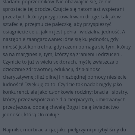
śladami poprzedników. Nie obawiajcie się, że nie
sprostacie tej drodze. Czujcie się natomiast wspierani
przez tych, którzy przygotowali wam drogę: tak jak w
sztafecie, przejmujcie pałeczkę, aby przyspieszyć
osiągnięcie celu, jakim jest pełna i widzialna jedność. A
następnie zaangażowanie: idzie się ku jedności, gdy
miłość jest konkretna, gdy razem pomaga się tym, którzy
są na marginesie, tym, którzy są zranieni i odrzuceni.
Czynicie to już w wielu sektorach, myślę zwłaszcza o
dziedzinie zdrowotnej, edukacji, działalności
charytatywnej: ileż pilnej i niezbędnej pomocy niesiecie
ludności! Dziękuję za to. Czyńcie tak nadal: nigdy jako
konkurenci, ale jako członkowie rodziny; bracia i siostry,
którzy przez współczucie dla cierpiących, umiłowanych
przez Jezusa, oddają chwałę Bogu i dają świadectwo
jedności, którą On miłuje.
Najmilsi, moi bracia i ja, jako pielgrzymi przybyliśmy do