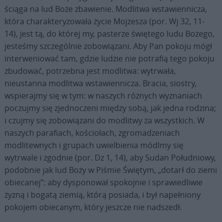
ściąga na lud Boże zbawienie. Modlitwa wstawiennicza,
która charakteryzowała życie Mojżesza (por. Wj 32, 11-
14), jest tą, do której my, pasterze świętego ludu Bożego,
jesteśmy szczególnie zobowiązani. Aby Pan pokoju mógł
interweniować tam, gdzie ludzie nie potrafią tego pokoju
zbudować, potrzebna jest modlitwa: wytrwała,
nieustanna modlitwa wstawiennicza. Bracia, siostry,
wspierajmy się w tym: w naszych różnych wyznaniach
poczujmy się zjednoczeni między sobą, jak jedna rodzina;
i czujmy się zobowiązani do modlitwy za wszystkich. W
naszych parafiach, kościołach, zgromadzeniach
modlitewnych i grupach uwielbienia módlmy się
wytrwale i zgodnie (por. Dz 1, 14), aby Sudan Południowy,
podobnie jak lud Boży w Piśmie Świętym, „dotarł do ziemi
obiecanej”: aby dysponował spokojnie i sprawiedliwie
żyzną i bogatą ziemią, którą posiada, i był napełniony
pokojem obiecanym, który jeszcze nie nadszedł.