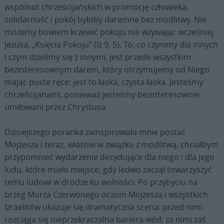
wspólnot chrześcijańskich w promocję człowieka,
solidarność i pokój byłoby daremne bez modlitwy. Nie
możemy bowiem krzewić pokoju nie wzywając wcześniej
Jezusa, „Księcia Pokoju” (Iz 9, 5). To, co czynimy dla innych
i czym dzielimy się z innymi, jest przede wszystkim
bezinteresownym darem, który otrzymujemy od Niego
mając puste ręce: jest to łaska, czysta łaska. Jesteśmy
chrześcijanami, ponieważ jesteśmy bezinteresownie
umiłowani przez Chrystusa.
Dzisiejszego poranka zainspirowała mnie postać
Mojżesza i teraz, właśnie w związku z modlitwą, chciałbym
przypomnieć wydarzenie decydujące dla niego i dla jego
ludu, które miało miejsce, gdy ledwo zaczął towarzyszyć
temu ludowi w drodze ku wolności. Po przybyciu na
brzeg Morza Czerwonego oczom Mojżesza i wszystkich
Izraelitów ukazuje się dramatyczna scena: przed nimi
rozciąga się nieprzekraczalna bariera wód; za nimi zaś