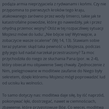
podąża armia nieprzyjaciela z rydwanami i końmi. Czy nie
przypomina to pierwszych kroków tego kraju,
atakowanego zarówno przez wody śmierci, takie jak te
katastrofalne powodzie, które go nawiedziły, jak i przez
ohydną przemoc wojny? Otóż w tej rozpaczliwej sytuacji
Mojżesz mówi do ludu: „Nie bójcie się! Wytrwajcie, a
zobaczycie wasze ocalenie” (Wj 14, 13). Stawiam sobie
teraz pytanie: skąd taka pewność u Mojżesza, podczas
gdy jego lud nadal narzekał przestraszony? Ta moc
przychodziła do niego ze słuchania Pana (por. w. 2-4),
który obiecał mu objawienie Swej chwały. Zjednoczenie z
Nim, pielęgnowane w modlitwie zaufanie do Niego były
sekretem, dzięki któremu Mojżesz mógł poprowadzić lud
od ucisku ku wolności.
To samo dotyczy nas: modlitwa daje siłę, by iść naprzód,
pokonywać lęki, dostrzegać, nawet w ciemnościach,
zbawienie, które przygotowuje Bóg. Co więcej, modlitwa