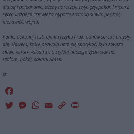
dialog i pojednanie, ażeby nareszcie zwyciężył pokój. I niech z
serca każdego człowieka wyparte zostaną słowa: podział,
nienawiść, wojna!
Panie, dokonaj rozbrojenia języka i rąk, odnów serca i umysły,
aby słowem, które pozwala nam się spotykać, było zawsze
słowo «brat», «siostra», a stylem naszego życia stał się:
szalom, pokój, salam! Amen.
st
Facebook
Twitter
Messenger
WhatsApp
Email
Copy
Print
Link