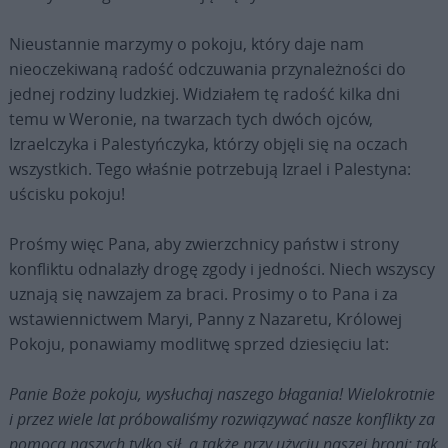
Nieustannie marzymy o pokoju, który daje nam
nieoczekiwaną radość odczuwania przynależności do
jednej rodziny ludzkiej. Widziałem tę radość kilka dni
temu w Weronie, na twarzach tych dwóch ojców,
Izraelczyka i Palestyńczyka, którzy objęli się na oczach
wszystkich. Tego właśnie potrzebują Izrael i Palestyna:
uścisku pokoju!
Prośmy więc Pana, aby zwierzchnicy państw i strony
konfliktu odnalazły drogę zgody i jedności. Niech wszyscy
uznają się nawzajem za braci. Prosimy o to Pana i za
wstawiennictwem Maryi, Panny z Nazaretu, Królowej
Pokoju, ponawiamy modlitwę sprzed dziesięciu lat:
Panie Boże pokoju, wysłuchaj naszego błagania! Wielokrotnie
i przez wiele lat próbowaliśmy rozwiązywać nasze konflikty za
pomocą naszych tylko sił, a także przy użyciu naszej broni; tak