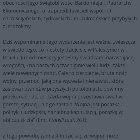
obecności Jego Świątobliwości Bartłomieja I, Patriarchy
Ekumenicznego, oraz przedstawicieli wspólnot
chrześcijańskich, żydowskich i muzułmańskich przybyłych
z Jerozolimy.
Dziś wspominanie tego wydarzenia jest ważne, zwłaszcza
w świetle tego, co niestety dzieje się w Palestynie i w
Izraelu. Już od miesięcy jesteśmy świadkami narastającej
wrogości, i na naszych oczach ginie wielu ludzi, także
wiele niewinnych osób. Całe to cierpienie, brutalność
wojny, przemoc, jaką ona wyzwala i nienawiść, którą
zasiewa również w przyszłych pokoleniach, powinny
przekonać nas, że „każda wojna pozostawia świat w
gorszej sytuacji, niż go zastała. Wojna jest porażką
polityki i ludzkości, haniebną kapitulacją, porażką w
obliczu sił zła” (Enc.
Fratelli tutti
, 261).
Z tego powodu, zamiast łudzić się, że wojna może