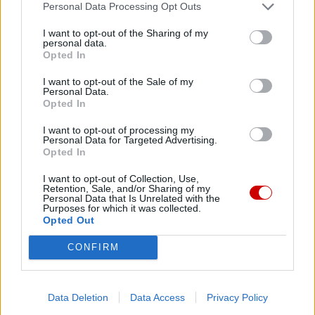
Personal Data Processing Opt Outs
będą się więcej zaprawiać do wojny” (
Iz
2,4).
I want to opt-out of the Sharing of my
personal data.
Wszyscy musimy działać i starać się, aby osiągnąć trwały
Opted In
pokój, w którym Państwo Palestyna i Państwo Izrael będą
mogły żyć obok siebie, burząc mury wrogości i
I want to opt-out of the Sale of my
Personal Data.
nienawiści. Wszystkim nam musi zależeć, aby Jerozolima
Opted In
stała się miastem braterskiego spotkania chrześcijan,
I want to opt-out of processing my
żydów i muzułmanów, chronionym specjalnym statutem
Personal Data for Targeted Advertising.
gwarantowanym na szczeblu międzynarodowym.
Opted In
I want to opt-out of Collection, Use,
Bracia i siostry, jesteśmy tu dzisiaj, by modlić się o pokój.
Retention, Sale, and/or Sharing of my
Personal Data that Is Unrelated with the
Prosimy o niego Boga jako o dar Jego miłosierdzia.
Purposes for which it was collected.
Pokoju nie osiąga się bowiem jedynie na papierowych
Opted Out
umowach, lub na stołach kompromisów ludzkich i
CONFIRM
politycznych. Rodzi się on z przemienionych serc,
powstaje, gdy Boża miłość dociera do każdego z nas i
porusza, która wyzwala z egoizmu, burzy nasze
Data Deletion
Data Access
Privacy Policy
uprzedzenia i daje nam smak i radość przyjaźni,