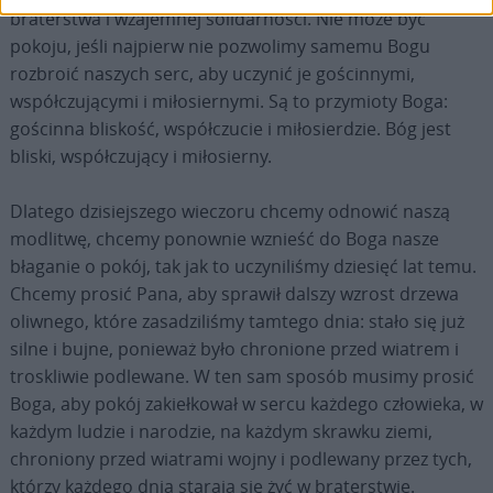
braterstwa i wzajemnej solidarności. Nie może być
pokoju, jeśli najpierw nie pozwolimy samemu Bogu
rozbroić naszych serc, aby uczynić je gościnnymi,
współczującymi i miłosiernymi. Są to przymioty Boga:
gościnna bliskość, współczucie i miłosierdzie. Bóg jest
bliski, współczujący i miłosierny.
Dlatego dzisiejszego wieczoru chcemy odnowić naszą
modlitwę, chcemy ponownie wznieść do Boga nasze
błaganie o pokój, tak jak to uczyniliśmy dziesięć lat temu.
Chcemy prosić Pana, aby sprawił dalszy wzrost drzewa
oliwnego, które zasadziliśmy tamtego dnia: stało się już
silne i bujne, ponieważ było chronione przed wiatrem i
troskliwie podlewane. W ten sam sposób musimy prosić
Boga, aby pokój zakiełkował w sercu każdego człowieka, w
każdym ludzie i narodzie, na każdym skrawku ziemi,
chroniony przed wiatrami wojny i podlewany przez tych,
którzy każdego dnia starają się żyć w braterstwie.