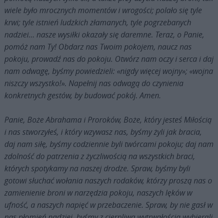
wiele było mrocznych momentów i wrogości; polało się tyle
krwi; tyle istnień ludzkich złamanych, tyle pogrzebanych
nadziei… nasze wysiłki okazały się daremne. Teraz, o Panie,
pomóż nam Ty! Obdarz nas Twoim pokojem, naucz nas
pokoju, prowadź nas do pokoju. Otwórz nam oczy i serca i daj
nam odwagę, byśmy powiedzieli: «nigdy więcej wojny»; «wojna
niszczy wszystko!». Napełnij nas odwagą do czynienia
konkretnych gestów, by budować pokój. Amen.
Panie, Boże Abrahama i Proroków, Boże, który jesteś Miłością
i nas stworzyłeś, i który wzywasz nas, byśmy żyli jak bracia,
daj nam siłę, byśmy codziennie byli twórcami pokoju; daj nam
zdolność do patrzenia z życzliwością na wszystkich braci,
których spotykamy na naszej drodze. Spraw, byśmy byli
gotowi słuchać wołania naszych rodaków, którzy proszą nas o
zamienienie broni w narzędzia pokoju, naszych lęków w
ufność, a naszych napięć w przebaczenie. Spraw, by nie gasł w
nas płomień nadziei, byśmy z cierpliwą wytrwałością wybierali