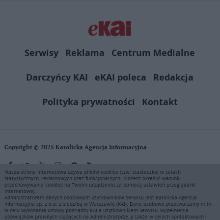
Serwisy
Reklama
Centrum Medialne
Darczyńcy KAI
eKAI poleca
Redakcja
Polityka prywatności
Kontakt
Copyright © 2025 Katolicka Agencja Informacyjna
Nasza strona internetowa używa plików cookies (tzw. ciasteczka) w celach
statystycznych, reklamowych oraz funkcjonalnych. Możesz określić warunki
KAI zastrzega wszelkie prawa do serwisu. Użytkownicy mogą pobierać
przechowywania cookies na Twoim urządzeniu za pomocą ustawień przeglądarki
i drukować fragmenty zawartości serwisu internetowego www.ekai.pl
internetowej.
wyłącznie do użytku osobistego. Publikacja, rozpowszechnianie
Administratorem danych osobowych użytkowników Serwisu jest Katolicka Agencja
Informacyjna sp. z o.o. z siedzibą w Warszawie (KAI). Dane osobowe przetwarzamy m.in.
zawartości niniejszego serwisu lub jej sprzedaż (także framing i in.
w celu wykonania umowy pomiędzy KAI a użytkownikiem Serwisu, wypełnienia
podobne metody), są bez uprzedniej pisemnej zgody KAI zabronione i
obowiązków prawnych ciążących na Administratorze, a także w celach kontaktowych i