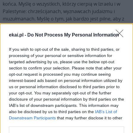
końca. Myślę o wszystkich, którzy cierpią w Izraelu i w
Palestynie: chrześcijanach, wyznawcach judaizmu i
muzułmanach. Myślę o tym, jak bardzo jest pilne, aby z
ruin Gazy wreszcie wyłoniła się decyzja o zaprzestaniu
używania broni, i dlatego proszę o rozejm. Myślę o
ekai.pl -
Do Not Process My Personal Information
członkach rodzin i zakładnikach izraelskich, i proszę o ich
jak najszybsze uwolnienie. Myślę o ludności palestyńskiej
If you wish to opt-out of the sale, sharing to third parties, or
i proszę, aby była chroniona i otrzymywała wszelką
processing of your personal or sensitive information for
targeted advertising by us, please use the below opt-out
niezbędną jej pomoc humanitarną. Myślę o wielu
section to confirm your selection. Please note that after your
przesiedlonych w wyniku walk i proszę, aby ich domy
opt-out request is processed you may continue seeing
zostały wkrótce odbudowane, aby mogli do nich
interest-based ads based on personal information utilized by
powrócić w pokoju. Myślę również o tych
us or personal information disclosed to third parties prior to
Palestyńczykach i Izraelczykach dobrej woli, którzy
your opt-out. You may separately opt-out of the further
disclosure of your personal information by third parties on the
pośród łez i cierpienia nieustannie oczekują z nadzieją na
IAB’s list of downstream participants. This information may
nadejście nowego dnia, i którzy starają się przyspieszyć
also be disclosed by us to third parties on the
IAB’s List of
jutrzenkę pokojowego świata, w którym wszystkie narody
Downstream Participants
that may further disclose it to other
„swe miecze przekują na lemiesze, a swoje włócznie na
third parties.
sierpy. Naród przeciw narodowi nie podniesie miecza, nie