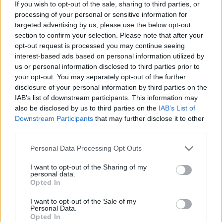
If you wish to opt-out of the sale, sharing to third parties, or
pogodną ufnością w chwili powrotu do Domu Ojca.
processing of your personal or sensitive information for
Przyjmijmy to cenne dziedzictwo i podejmijmy na nowo
targeted advertising by us, please use the below opt-out
drogę, ożywieni tą samą nadzieją, która pochodzi z wiary.
section to confirm your selection. Please note that after your
opt-out request is processed you may continue seeing
interest-based ads based on personal information utilized by
To Zmartwychwstały, obecny pośród nas, chroni i
us or personal information disclosed to third parties prior to
prowadzi Kościół oraz ożywia go w nadziei, poprzez
your opt-out. You may separately opt-out of the further
miłość „rozlaną w sercach naszych przez Ducha
disclosure of your personal information by third parties on the
Świętego, który został nam dany” (
Rz
5, 5). Naszym
IAB’s list of downstream participants. This information may
also be disclosed by us to third parties on the
IAB’s List of
zadaniem jest być posłusznymi słuchaczami Jego głosu i
Downstream Participants
that may further disclose it to other
wiernymi sługami Jego planów zbawienia, pamiętając, że
third parties.
Bóg kocha objawiać się nie tyle w huku grzmotu i
trzęsieniu ziemi, ile w „szmerze delikatnego powiewu” (
1
Personal Data Processing Opt Outs
Krl
19, 12) lub, jak tłumaczą niektórzy, w „subtelnym
I want to opt-out of the Sharing of my
głosie ciszy”. To jest ważne spotkanie, którego nie można
personal data.
Opted In
przeoczyć, i do którego należy wychowywać i prowadzić
cały święty Lud Boży, który został nam powierzony.
I want to opt-out of the Sale of my
Personal Data.
Opted In
W ostatnich dniach mogliśmy zobaczyć piękno i poczuć