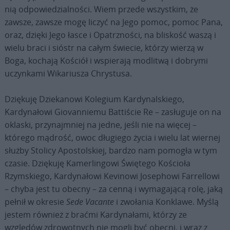
nią odpowiedzialności. Wiem przede wszystkim, że
zawsze, zawsze mogę liczyć na Jego pomoc, pomoc Pana,
oraz, dzięki Jego łasce i Opatrzności, na bliskość waszą i
wielu braci i sióstr na całym świecie, którzy wierzą w
Boga, kochają Kościół i wspierają modlitwą i dobrymi
uczynkami Wikariusza Chrystusa.
Dziękuję Dziekanowi Kolegium Kardynalskiego,
Kardynałowi Giovanniemu Battiście Re – zasługuje on na
oklaski, przynajmniej na jedne, jeśli nie na więcej –
którego mądrość, owoc długiego życia i wielu lat wiernej
służby Stolicy Apostolskiej, bardzo nam pomogła w tym
czasie. Dziękuję Kamerlingowi Świętego Kościoła
Rzymskiego, Kardynałowi Kevinowi Josephowi Farrellowi
– chyba jest tu obecny – za cenną i wymagającą rolę, jaką
pełnił w okresie
Sede Vacante
i zwołania Konklawe. Myślą
jestem również z braćmi Kardynałami, którzy ze
względów zdrowotnych nie mogli być obecni, i wraz z