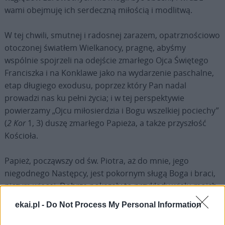
wami obejmuję ich serdeczną miłością i modlitwą.
W tej chwili, smutnej i radosnej zarazem, opatrznościowo
otoczonej światłem Wielkanocy, pragnę, abyśmy
wspólnie spojrzeli na odejście zmarłego Ojca Świętego
Franciszka i na Konklawe jako na wydarzenie paschalne,
etap długiego exodusu, poprzez który Pan nadal
prowadzi nas ku pełni życia; i w tej perspektywie
powierzamy „Ojcu miłosierdzia i Bogu wszelkiej pociechy”
(
2 Kor
1, 3) duszę zmarłego Papieża, a także przyszłość
Kościoła.
Papież, począwszy od św. Piotra, aż do mnie, jego
niegodnego Następcy, jest pokornym sługą Boga i braci,
niczym więcej. Dobrze pokazały to przykłady wielu moich
Poprzedników, a ostatnio sam Papież Franciszek, swoim
ekai.pl -
Do Not Process My Personal Information
stylem pełnego oddania w służbie i powściągliwej
prostoty życia, oddaniem się Bogu w czasie misji i