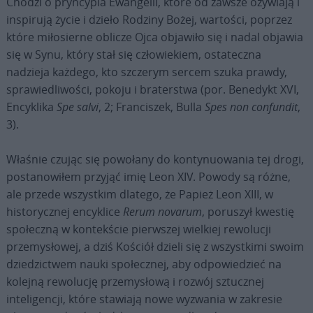
Chodzi o pryncypia Ewangelii, które od zawsze ożywiają i
inspirują życie i dzieło Rodziny Bożej, wartości, poprzez
które miłosierne oblicze Ojca objawiło się i nadal objawia
się w Synu, który stał się człowiekiem, ostateczna
nadzieja każdego, kto szczerym sercem szuka prawdy,
sprawiedliwości, pokoju i braterstwa (por. Benedykt XVI,
Encyklika
Spe salvi
, 2; Franciszek, Bulla
Spes non confundit
,
3).
Właśnie czując się powołany do kontynuowania tej drogi,
postanowiłem przyjąć imię Leon XIV. Powody są różne,
ale przede wszystkim dlatego, że Papież Leon XIII, w
historycznej encyklice
Rerum novarum
, poruszył kwestię
społeczną w kontekście pierwszej wielkiej rewolucji
przemysłowej, a dziś Kościół dzieli się z wszystkimi swoim
dziedzictwem nauki społecznej, aby odpowiedzieć na
kolejną rewolucję przemysłową i rozwój sztucznej
inteligencji, które stawiają nowe wyzwania w zakresie