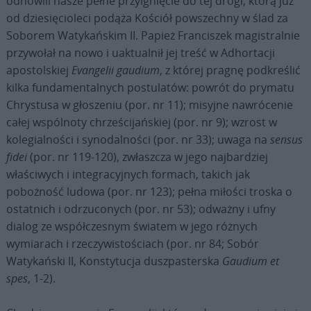
odnowili nasze pełne przylgnięcie do tej drogi, którą już
od dziesięcioleci podąża Kościół powszechny w ślad za
Soborem Watykańskim II. Papież Franciszek magistralnie
przywołał na nowo i uaktualnił jej treść w Adhortacji
apostolskiej
Evangelii gaudium
, z której pragnę podkreślić
kilka fundamentalnych postulatów: powrót do prymatu
Chrystusa w głoszeniu (por. nr 11); misyjne nawrócenie
całej wspólnoty chrześcijańskiej (por. nr 9); wzrost w
kolegialności i synodalności (por. nr 33); uwaga na
sensus
fidei
(por. nr 119-120), zwłaszcza w jego najbardziej
właściwych i integracyjnych formach, takich jak
pobożność ludowa (por. nr 123); pełna miłości troska o
ostatnich i odrzuconych (por. nr 53); odważny i ufny
dialog ze współczesnym światem w jego różnych
wymiarach i rzeczywistościach (por. nr 84; Sobór
Watykański II, Konstytucja duszpasterska
Gaudium et
spes
, 1-2).