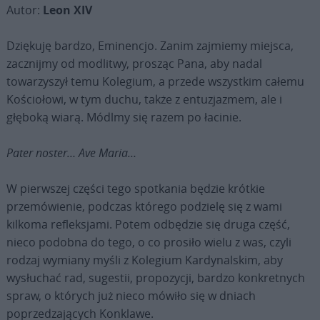
Autor:
Leon XIV
Dziękuję bardzo, Eminencjo. Zanim zajmiemy miejsca,
zacznijmy od modlitwy, prosząc Pana, aby nadal
towarzyszył temu Kolegium, a przede wszystkim całemu
Kościołowi, w tym duchu, także z entuzjazmem, ale i
głęboką wiarą. Módlmy się razem po łacinie.
Pater noster… Ave Maria…
W pierwszej części tego spotkania będzie krótkie
przemówienie, podczas którego podzielę się z wami
kilkoma refleksjami. Potem odbędzie się druga część,
nieco podobna do tego, o co prosiło wielu z was, czyli
rodzaj wymiany myśli z Kolegium Kardynalskim, aby
wysłuchać rad, sugestii, propozycji, bardzo konkretnych
spraw, o których już nieco mówiło się w dniach
poprzedzających Konklawe.