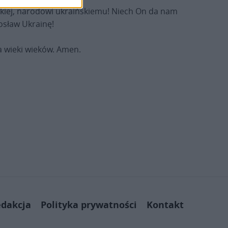
skiej, narodowi ukraińskiemu! Niech On da nam
gosław Ukrainę!
na wieki wieków. Amen.
dakcja
Polityka prywatności
Kontakt