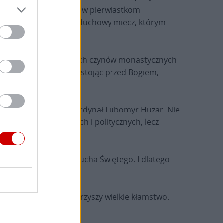
 tych ciemności, przeciw pierwiastkom
, abyśmy wzięli do ręki duchowy miecz, którym
ostawy. Wśród heroicznych czynów monastycznych
u, deszczu i śniegu, i stojąc przed Bogiem,
jak powiedział ś.p. kardynał Lubomyr Huzar. Nie
b wiatrów społecznych i politycznych, lecz
ć jedynie mocą łaski Ducha Świętego. I dlatego
ganiu potrzebującym.
ż każdej wojnie towarzyszy wielkie kłamstwo.