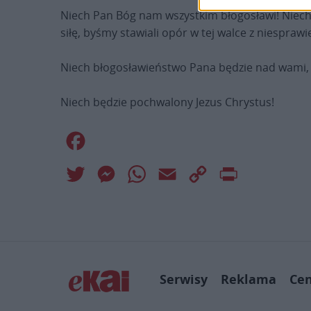
Niech Pan Bóg nam wszystkim błogosławi! Niech
siłę, byśmy stawiali opór w tej walce z niespra
Niech błogosławieństwo Pana będzie nad wami, ze 
Niech będzie pochwalony Jezus Chrystus!
Facebook
Twitter
Messenger
WhatsApp
Email
Copy
Print
Link
Serwisy
Reklama
Ce