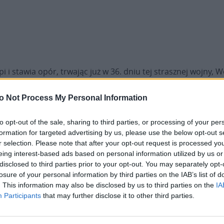
i i stawia opór, trwając już w 36. dniu tej strasznej wojny, 
 Ojczyzny. Ukraina stawia jednak opór. Ukraina walczy, nawet 
o Not Process My Personal Information
ień był błogosławiony przez Boga. Nasza armia powoli wyzwa
to opt-out of the sale, sharing to third parties, or processing of your per
formation for targeted advertising by us, please use the below opt-out s
ch Kijowa. Ale ta noc, dzięki Bogu, minęła spokojnie. Nasza a
r selection. Please note that after your opt-out request is processed y
 naszą ojczyznę. Z pomocą Bożą i przy wsparciu całego świat
eing interest-based ads based on personal information utilized by us or
disclosed to third parties prior to your opt-out. You may separately opt-
ę? Co to znaczy wytrwać w walce? Coraz głębiej rozumiemy, ż
losure of your personal information by third parties on the IAB’s list of
zego poziomu walki duchowej, moralnej. Widzimy, jak wszy
. This information may also be disclosed by us to third parties on the
IA
Participants
that may further disclose it to other third parties.
więtszego Sakramentu Chrztu, jest już powołany do walki, do