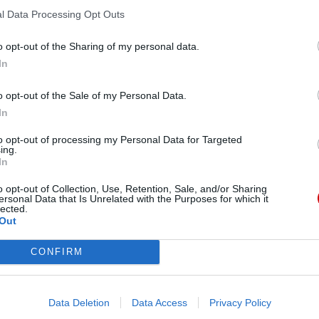
iw Zwierzchnościom, przeciw Władzom, przeciw rządcom świata
l Data Processing Opt Outs
 . I wzywa nas, abyśmy założyli hełm zbawienia, szatę wiary
o opt-out of the Sharing of my personal data.
ch naszych wrogów (por. EF 6, 13-17).
In
ańskiego Wschodu, daje nam przykłady takiej ascetycznej p
o opt-out of the Sale of my Personal Data.
ad, zwłaszcza mnisi styliccy, którzy stali, mimo zimna i upał
In
żny dla nas dzisiaj na Ukrainie.
to opt-out of processing my Personal Data for Targeted
ing.
zwala być sobą, być człowiekiem w nieludzkich warunkach, 
In
 moralną i duchową w zależności od określonych korzyści lu
o opt-out of Collection, Use, Retention, Sale, and/or Sharing
alki duchowej.
ersonal Data that Is Unrelated with the Purposes for which it
lected.
Out
dzą tę walkę, czują, że wroga, który zwycięża, można pokona
u. W czynieniu dobra, w działalności charytatywnej, w poma
CONFIRM
ierania ataków zła, do odpierania ataków kłamstwa, poniewa
y.
Data Deletion
Data Access
Privacy Policy