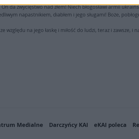
 On da zwycięstwo nad złem! Niech błogosławi armii ukraiń
wiedliwym napastnikiem, diabłem i jego sługami! Boże, pobło
względu na jego łaskę i miłość do ludzi, teraz i zawsze, i 
ntrum Medialne
Darczyńcy KAI
eKAI poleca
Re