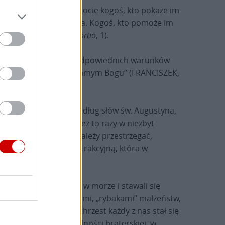
stwa, potrzebuje w istocie kogoś, kto pokaże im
jaka siła z niego wypływa. Kogoś, kto pomoże im
AWEŁ II,
Familiaris consortio
, 1).
ierać ich w tworzeniu odpowiednich warunków
ostateczne źródło ma w samym Bogu” (FRANCISZEK,
hrześcijanie, jest, według słów św. Augustyna,
 imperfectum
, II, 146). Ileż to razy w niezbyt
r przykazań, których należy przestrzegać,
 uciążliwą i niezbyt atrakcyjną, która w
erwsi zarzucili sieci w morze i stawali się
z wyświęconymi szafarzami, „rybakami” małżeństw,
go Zbawiciela. Przez chrzest każdy z nas stał się
a domu Bożego „w jedności braterskiej, w