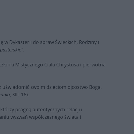
ę w Dykasterii do spraw Świeckich, Rodziny i
zpasterskie”
.
członki Mistycznego Ciała Chrystusa i pierwotną
ek uświadomić swoim dzieciom ojcostwo Boga.
ania
, XIII, 16).
tórzy pragną autentycznych relacji i
waniu wyzwań współczesnego świata i