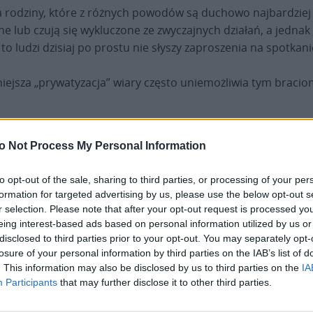
rodziny, które z różnych powodów są duchowo najbardziej od
e lub czują się wykluczone ze zwyczajnych działań, a jednak 
to ludzi dzisiaj po prostu nie słyszy zaproszenia na spotkan
hniejsza „prywatyzacja” wiary często uniemożliwia tym braci
eń, szczerze poszukując dróg prowadzących do fascynującego 
o Not Process My Personal Information
zymać ciężaru ich najgłębszych potrzeb i powodują, że staczaj
to opt-out of the sale, sharing to third parties, or processing of your per
formation for targeted advertising by us, please use the below opt-out s
 nastolatki, którzy czasami czują się wyobcowani przez iluzor
r selection. Please note that after your opt-out request is processed y
iwe wykorzystanie potencjalnie dobrych środków – takich ja
eing interest-based ads based on personal information utilized by us or
ań bałamutnych.
disclosed to third parties prior to your opt-out. You may separately opt-
losure of your personal information by third parties on the IAB’s list of
. This information may also be disclosed by us to third parties on the
IA
jnej kieruje się właśnie pragnieniem, aby wyjść jako „rybak” l
Participants
that may further disclose it to other third parties.