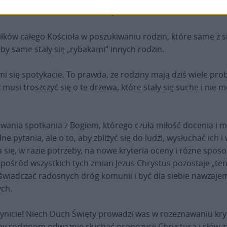
ści” (LEON XIV,
Homilia
, 18 maja 2025 r.).
siłków całego Kościoła w poszukiwaniu rodzin, które same z s
aby same stały się „rybakami” innych rodzin.
imi się spotykacie. To prawda, że rodziny mają dziś wiele pr
z musi troszczyć się o te drzewa, które stały się suche i n
wania spotkania z Bogiem, którego czuła miłość docenia i mi
pytania, ale o to, aby zbliżyć się do ludzi, wysłuchać ich i 
ię, w razie potrzeby, na nowe kryteria oceny i różne sposob
pośród wszystkich tych zmian Jezus Chrystus pozostaje „ten s
świadczać radosnych dróg komunii i być dla siebie nawzaje
ch.
 czynicie! Niech Duch Święty prowadzi was w rozeznawaniu kr
żmy rodzinom odważnie słuchać propozycji Chrystusa i słów