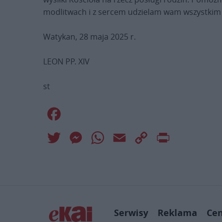
modlitwach i z sercem udzielam wam wszystkim
Watykan, 28 maja 2025 r.
LEON PP. XIV
st
Facebook
Twitter
Messenger
WhatsApp
Email
Copy
Print
Link
Serwisy
Reklama
Ce