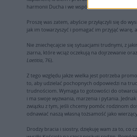
harmonii Ducha i we współistnieniu różnorodno
Proszę was zatem, abyście przyłączyli się do wy
jak im towarzyszyć i pomagać im przyjąć wiarę, 
Nie zniechęcajcie się sytuacjami trudnymi, z jak
ziarna, które wciąż oczekują na dojrzewanie ora
Laetitia
, 76).
Z tego względu jakże wielka jest potrzeba promo
to, aby udzielać pochopnych odpowiedzi na trudne 
trudnościom. Wymaga to gotowości do otwarcia s
i ma swoje wyzwania, marzenia i pytania. Jednak 
związku z tym, jeśli chcemy pomóc rodzinom do
odnawiać naszą własną tożsamość jako wierzący
Drodzy bracia i siostry, dziękuję wam za to, co
wysiłki Kościoła na rzecz posługi rodzin. Pomó