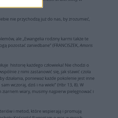
iebie nie przychodzą już do nas, by zrozumieć,
oblemów, ale „Ewangelia rodziny karmi także te
ie mogą pozostać zaniedbane” (FRANCISZEK,
Amoris
łuje historię każdego człowieka! Nie chodzi o
wspólnie z nimi zastanowić się, jak stawić czoła
y działania, ponieważ każde pokolenie jest inne
am wczoraj, dziś i na wieki” (Hbr 13, 8). W
m ziarnem wiary, musimy najpierw pielęgnować i
yteriów i metod, które wspierają i promują
 zachęty Kościoła! Pamiętam o was w moich