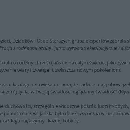
Dzieci, Dziadków i Osób Starszych grupa ekspertów zebrała si
zacja z rodzinami dzisiaj i jutro: wyzwania eklezjologiczne i dus
ioła o rodziny chrześcijańskie na całym świecie, jako żywe 
zywanie wiary i Ewangelii, zwłaszcza nowym pokoleniom.
sercu każdego człowieka oznacza, że rodzice mają obowiąz
st zdrój życia, w Twojej światłości oglądamy światłość” (
Wyzn
e duchowości, szczególnie widoczne pośród ludzi młodych, k
 wspólnota chrześcijańska była dalekowzroczna w rozpozna
 każdego mężczyzny i każdej kobiety.