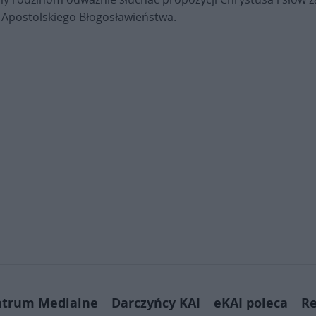
 Apostolskiego Błogosławieństwa.
ntrum Medialne
Darczyńcy KAI
eKAI poleca
Re