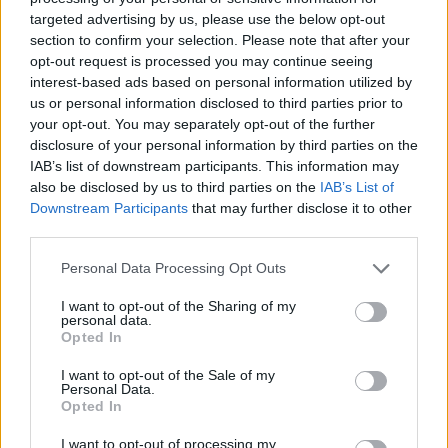
samym centrum światła wielkanocnego. Zakończył swoją
targeted advertising by us, please use the below opt-out
ziemską pielgrzymkę w objęciach Chrystusa
section to confirm your selection. Please note that after your
opt-out request is processed you may continue seeing
Zmartwychwstałego, w tej „radości Ewangelii”, która
interest-based ads based on personal information utilized by
zainspirowała jedną z jego najbardziej znaczących
us or personal information disclosed to third parties prior to
Adhortacji apostolskich.
your opt-out. You may separately opt-out of the further
disclosure of your personal information by third parties on the
Był Następcą Piotra i pasterzem Kościoła powszechnego
IAB’s list of downstream participants. This information may
w czasach, które naznaczyły i nadal naznaczają zmianę
also be disclosed by us to third parties on the
IAB’s List of
Downstream Participants
that may further disclose it to other
epoki – zmianę, której był w pełni świadomy, dając nam
third parties.
wszystkim odważne świadectwo stanowiące znaczące
dziedzictwo dla Kościoła.
Personal Data Processing Opt Outs
I want to opt-out of the Sharing of my
Swoje nauczanie przeżywał jako uczeń-misjonarz, jak sam
personal data.
lubił mawiać. Do samego końca pozostał uczniem Pana,
Opted In
wiernym swojemu chrztowi i konsekracji w posłudze
I want to opt-out of the Sale of my
biskupiej. Był również misjonarzem, głosząc Ewangelię
Personal Data.
Opted In
miłosierdzia „wszystkim, wszystkim, wszystkim”, jak
wielokrotnie powtarzał. Dobra płynące z jego świadectwa
I want to opt-out of processing my