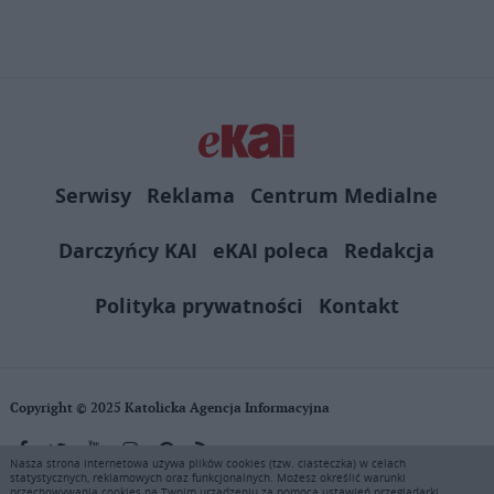
Link
Serwisy
Reklama
Centrum Medialne
Darczyńcy KAI
eKAI poleca
Redakcja
Polityka prywatności
Kontakt
Copyright © 2025 Katolicka Agencja Informacyjna
Nasza strona internetowa używa plików cookies (tzw. ciasteczka) w celach
statystycznych, reklamowych oraz funkcjonalnych. Możesz określić warunki
KAI zastrzega wszelkie prawa do serwisu. Użytkownicy mogą pobierać
przechowywania cookies na Twoim urządzeniu za pomocą ustawień przeglądarki