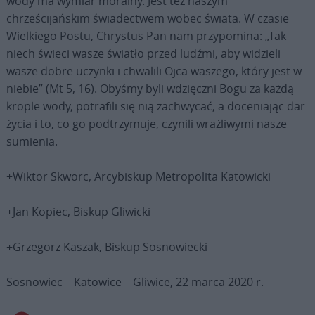
wody ma wymiar moralny. Jest też naszym
chrześcijańskim świadectwem wobec świata. W czasie
Wielkiego Postu, Chrystus Pan nam przypomina: „Tak
niech świeci wasze światło przed ludźmi, aby widzieli
wasze dobre uczynki i chwalili Ojca waszego, który jest w
niebie” (Mt 5, 16). Obyśmy byli wdzięczni Bogu za każdą
krople wody, potrafili się nią zachwycać, a doceniając dar
życia i to, co go podtrzymuje, czynili wrażliwymi nasze
sumienia.
+Wiktor Skworc, Arcybiskup Metropolita Katowicki
+Jan Kopiec, Biskup Gliwicki
+Grzegorz Kaszak, Biskup Sosnowiecki
Sosnowiec – Katowice – Gliwice, 22 marca 2020 r.