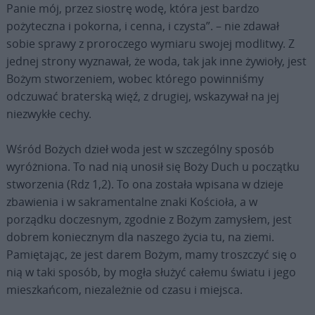
Panie mój, przez siostrę wodę, która jest bardzo
pożyteczna i pokorna, i cenna, i czysta”. – nie zdawał
sobie sprawy z proroczego wymiaru swojej modlitwy. Z
jednej strony wyznawał, że woda, tak jak inne żywioły, jest
Bożym stworzeniem, wobec którego powinniśmy
odczuwać braterską więź, z drugiej, wskazywał na jej
niezwykłe cechy.
Wśród Bożych dzieł woda jest w szczególny sposób
wyróżniona. To nad nią unosił się Boży Duch u początku
stworzenia (Rdz 1,2). To ona została wpisana w dzieje
zbawienia i w sakramentalne znaki Kościoła, a w
porządku doczesnym, zgodnie z Bożym zamysłem, jest
dobrem koniecznym dla naszego życia tu, na ziemi.
Pamiętając, że jest darem Bożym, mamy troszczyć się o
nią w taki sposób, by mogła służyć całemu światu i jego
mieszkańcom, niezależnie od czasu i miejsca.