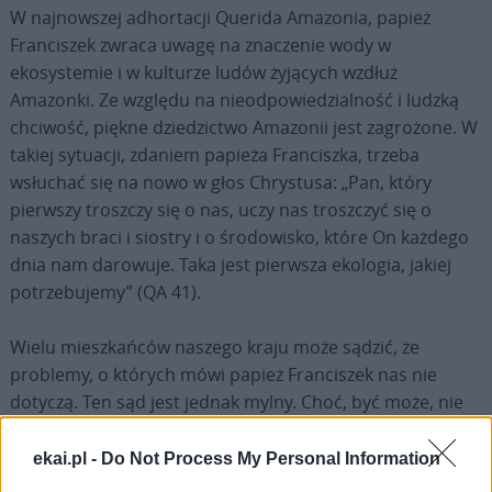
W najnowszej adhortacji Querida Amazonia, papież
Franciszek zwraca uwagę na znaczenie wody w
ekosystemie i w kulturze ludów żyjących wzdłuż
Amazonki. Ze względu na nieodpowiedzialność i ludzką
chciwość, piękne dziedzictwo Amazonii jest zagrożone. W
takiej sytuacji, zdaniem papieża Franciszka, trzeba
wsłuchać się na nowo w głos Chrystusa: „Pan, który
pierwszy troszczy się o nas, uczy nas troszczyć się o
naszych braci i siostry i o środowisko, które On każdego
dnia nam darowuje. Taka jest pierwsza ekologia, jakiej
potrzebujemy” (QA 41).
Wielu mieszkańców naszego kraju może sądzić, że
problemy, o których mówi papież Franciszek nas nie
dotyczą. Ten sąd jest jednak mylny. Choć, być może, nie
odczuliśmy jeszcze bezpośrednio zmniejszania się
zasobów wody, to jednak słowo „susza” pojawia się w
ekai.pl -
Do Not Process My Personal Information
potocznym języku coraz częściej. Polska posiada