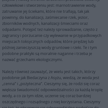
człowiekowi i stworzeniu jest: marnotrawienie wody,
zatruwanie jej ściekami, które nie trafiają, tak jak
powinny, do kanalizacji, zaśmiecanie rzek, jezior,
zbiorników wodnych, kanalizacji śmieciami oraz
odpadami. Potępić też należy sprowadzanie, często z
zagranicy i porzucanie czy wylewanie w przypadkowych
miejscach toksycznych odpadów, które prędzej lub
później zanieczyszczą wody gruntowe i rzeki. Te i tym
podobne praktyki są moralnie naganne i trzeba je
nazwać grzechami ekologicznymi.
Należy również zauważyć, że wielu jest takich, którzy
podobnie jak Biedaczyna z Asyżu, wiedzą, że woda jest
„cenna” i „pożyteczna”. Cieszymy się, że rodzi się coraz
większa świadomość odpowiedzialności za każdą kroplę
wody, a co za tym idzie, uczenie się coraz bardziej
oszczędnego i rozsądnego z niej korzystania. Cieszymy
się też, że obserwuje się odpowiedzialne podejście do