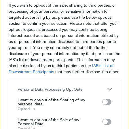
najmniejsze naturalne zasoby wodne z wszystkich krajów
If you wish to opt-out of the sale, sharing to third parties, or
processing of your personal or sensitive information for
Europy. Wciąż mamy w naszym kraju miejscowości i
targeted advertising by us, please use the below opt-out
regiony, w których dostęp do wody pitnej jest
section to confirm your selection. Please note that after your
utrudniony. Obniża się poziom wód gruntowych.
opt-out request is processed you may continue seeing
Dodatkowo zmieniający się klimat, w którym zamazują się
interest-based ads based on personal information utilized by
granice pomiędzy porami roku, charakteryzuje się
us or personal information disclosed to third parties prior to
niestety brakiem dostatecznej ilości opadów. Cierpi na
your opt-out. You may separately opt-out of the further
disclosure of your personal information by third parties on the
tym m.in.: rolnictwo, sadownictwo, transport, turystyka,
IAB’s list of downstream participants. This information may
a pośrednio, wszystkie powiązane z nimi dziedziny życia.
also be disclosed by us to third parties on the
IAB’s List of
Downstream Participants
that may further disclose it to other
Pojawia się w związku z tym potrzeba bardzo
third parties.
świadomego gromadzenia wody opadowej – deszczówki.
Personal Data Processing Opt Outs
Z jednej strony, to zadanie na poziomie wielkich
inwestycji krajowych, a z drugiej, sprawa wymagająca
I want to opt-out of the Sharing of my
personal data.
dobrej woli i działania w poszczególnych gospodarstwach
Opted In
rolnych oraz obszarach z zabudową jednorodzinną.
Wodę należy nie tylko gromadzić, ale i oszczędzać. Trzeba
I want to opt-out of the Sale of my
Personal Data.
korzystać z takich sposobów produkcji przemysłowej i
Opted In