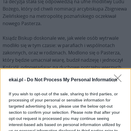
Ta decyzja stała się odpowiedzią na ufne modlitwy Ludu
Bożego, który od chwili nominacji arcybiskupa Zbigniewa
Zielińskiego na metropolitę poznańskiego oczekiwał
nowego Pasterza.
Ksiądz Biskup doskonale wie, jak wiele osób wytrwale
modliło się w tym czasie: w parafiach i wspólnotach
zakonnych, oraz w rodzinach. Modlono się o Pasterza,
który będzie umacniał wiarę, budził nadzieję i jednoczył
Kościół, odpowiadając na duchowe potrzeby wiernych,
osób konsekrowanych i duchowieństwa – wszystkich,
ekai.pl -
Do Not Process My Personal Information
którzy realizują swoje powołanie w tutejszym Kościele
partykularnym.
If you wish to opt-out of the sale, sharing to third parties, or
processing of your personal or sensitive information for
Jestem przekonany, że Kościół koszalińsko-kołobrzeski
targeted advertising by us, please use the below opt-out
przyjmuje swojego Biskupa z wiarą, nadzieją i miłością –
section to confirm your selection. Please note that after your
gotowy do współpracy, modlitwy i wspólnej troski o to,
opt-out request is processed you may continue seeing
interest-based ads based on personal information utilized by
aby Chrystus był coraz bardziej znany i kochany na tej
us or personal information disclosed to third parties prior to