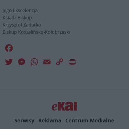
Jego Ekscelencja
Ksiądz Biskup
Krzysztof Zadarko
Biskup Koszalińsko-Kołobrzeski
Facebook
Twitter
Messenger
WhatsApp
Email
Copy
Print
Link
Serwisy
Reklama
Centrum Medialne