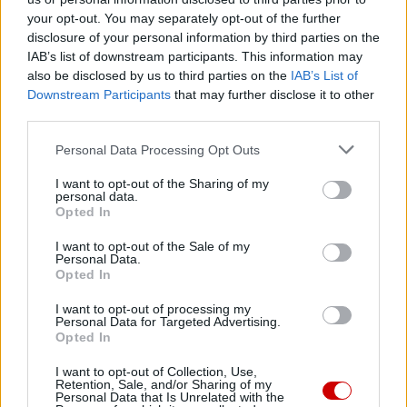
ziemi.
your opt-out. You may separately opt-out of the further
disclosure of your personal information by third parties on the
Przejmując pełną odpowiedzialność za diecezję
IAB’s list of downstream participants. This information may
koszalińsko-kołobrzeską, Ksiądz Biskup – zgodnie z
also be disclosed by us to third parties on the
IAB’s List of
przepisami świętych kanonów – ma obowiązek zarówno
Downstream Participants
that may further disclose it to other
third parties.
„dawać przykład świętości poprzez miłość, pokorę i
prostotę życia”, jak i „zabiegać o wzrost świętości
Personal Data Processing Opt Outs
wiernych, zgodnie z powołaniem właściwym każdemu z
I want to opt-out of the Sharing of my
nich”. Tym zadaniom można sprostać jedynie, opierając
personal data.
się na pomocy Boga Miłosiernego, który wybiera i
Opted In
ustanawia pasterzy w swoim Kościele, aby wzrastał on na
I want to opt-out of the Sale of my
Jego chwałę i był skutecznym narzędziem zbawienia.
Personal Data.
Opted In
W imieniu Konferencji Episkopatu Polski oraz wszystkich
I want to opt-out of processing my
biskupów w Polsce pragnę złożyć Księdzu Biskupowi raz
Personal Data for Targeted Advertising.
Opted In
jeszcze najserdeczniejsze życzenia z okazji ingresu do
katedry Niepokalanego Poczęcia Najświętszej Maryi
I want to opt-out of Collection, Use,
Retention, Sale, and/or Sharing of my
Panny w Koszalinie. Niech ten szczególny dzień dla
Personal Data that Is Unrelated with the