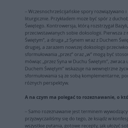
– Wczesnochrześcijańskie spory rozwiązywano 
liturgicznie. Przykładem może być spór z ducho
Świętego. Kontrowersja, którą rozstrzygał Bazyl
przeciwstawianych sobie doksologii. Pierwsza z 
Świętym”, a druga „z Synem wraz z Duchem Świę
drugiej, a zarazem nowszej doksologii przeciw
sformułowania „przez” oraz „w” mogą być stosow
mówiąc „przez Syna w Duchu Świętym”, zwraca u
Duchem Świętym” wskazuje na wewnętrzne życie 
sformułowania są ze sobą komplementarne, pon
różnych perspektyw.
A na czym ma polegać to rozeznawanie, o k
– Samo rozeznawanie jest terminem wywodzącym s
przyzwyczailiśmy się do tego, że ksiądz w konf
wszystkie pytania, gotowe recepty, jak ułożyć s