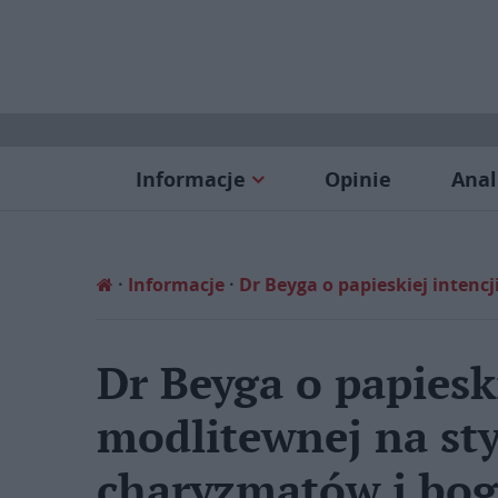
Informacje
Opinie
Anal
Informacje
Dr Beyga o papieskiej intenc
Dr Beyga o papieski
modlitewnej na st
charyzmatów i bog