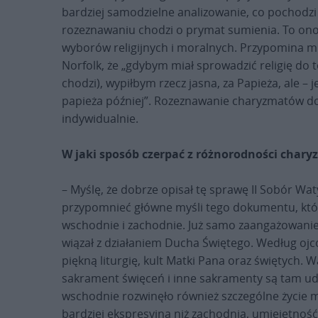
bardziej samodzielne analizowanie, co pochodz
rozeznawaniu chodzi o prymat sumienia. To ono
wyborów religijnych i moralnych. Przypomina mi 
Norfolk, że „gdybym miał sprowadzić religię do 
chodzi), wypiłbym rzecz jasna, za Papieża, ale – 
papieża później”. Rozeznawanie charyzmatów dok
indywidualnie.
W jaki sposób czerpać z różnorodności cha
– Myślę, że dobrze opisał tę sprawę II Sobór W
przypomnieć główne myśli tego dokumentu, który 
wschodnie i zachodnie. Już samo zaangażowanie
wiązał z działaniem Ducha Świętego. Według oj
piękną liturgię, kult Matki Pana oraz świętych. 
sakrament święceń i inne sakramenty są tam udz
wschodnie rozwinęło również szczególne życie mn
bardziej ekspresyjna niż zachodnia, umiejętność