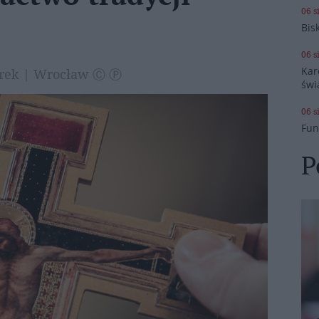
06 s
Bis
06 s
Kar
darek | Wrocław Ⓒ Ⓟ
świ
06 s
Fun
P