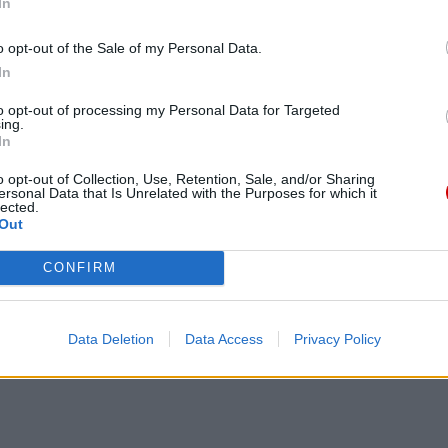
In
charyzmatów na dwie części. Pierwsza mówi o
rozeznawaniu we wspólnotach chrześcijańskich.
o opt-out of the Sale of my Personal Data.
Papież chce dostrzegać działanie Ducha Świętego
In
także poza widzialnymi granicami Kościoła
to opt-out of processing my Personal Data for Targeted
katolickiego. Pewnym świadectwem dostrzegania
ing.
już elementów uświęcenia i działania łaski poza
In
Kościołem jest stanowisko papieża Klemensa XI.
o opt-out of Collection, Use, Retention, Sale, and/or Sharing
Potępił on w XVIII wieku zdanie jansenistów, którzy
ersonal Data that Is Unrelated with the Purposes for which it
lected.
twierdzili, że poza Kościołem Bóg nie udziela żadnej
Out
aski.
CONFIRM
y element papieskiej intencji modlitewnej.
ewnątrz Kościoła katolickiego. Według katolickiej
ę” po śmierci ostatniego z apostołów, ale wciąż
Data Deletion
Data Access
Privacy Policy
w Kościele jest liturgia, a raczej trzeba