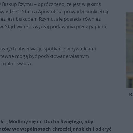
y Biskup Rzymu – oprócz tego, że jest w jakimś
owiedzieć: Stolica Apostolska prowadzi konkretną
pież jest biskupem Rzymu, ale posiada również
w. Stąd wynika zwyczaj podawania przez papieża
 własnych obserwacji, spotkań z przywódcami
odlitewne mogą być podyktowane własnym
ioła i świata.
K
ak: „Módlmy się do Ducha Świętego, aby
tów we wspólnotach chrześcijańskich i odkryć