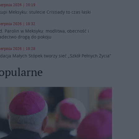
ierpnia 2026 | 20:19
kupi Meksyku: stulecie Cristiady to czas łaski
ierpnia 2026 | 18:32
d. Parolin w Meksyku: modlitwa, obecność i
adectwo drogą do pokoju
ierpnia 2026 | 18:28
dacja Małych Stópek tworzy sieć „Szkół Pełnych Życia”
opularne