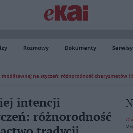
izy
Rozmowy
Dokumenty
Serwisy
ji modlitewnej na styczeń: różnorodność charyzmatów i b
ej intencji
N
yczeń: różnorodność
06 s
Med
actwo tradycji