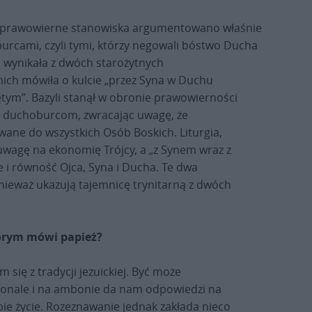
i prawowierne stanowiska argumentowano właśnie
burcami, czyli tymi, którzy negowali bóstwo Ducha
i, wynikała z dwóch starożytnych
nich mówiła o kulcie „przez Syna w Duchu
tym”. Bazyli stanął w obronie prawowierności
ko duchoburcom, zwracając uwagę, że
ane do wszystkich Osób Boskich. Liturgia,
wagę na ekonomię Trójcy, a „z Synem wraz z
i równość Ojca, Syna i Ducha. Te dwa
ieważ ukazują tajemnicę trynitarną z dwóch
tórym mówi papież?
ię z tradycji jezuickiej. Być może
esjonale i na ambonie da nam odpowiedzi na
obie życie. Rozeznawanie jednak zakłada nieco