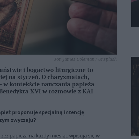
Fot. James Coleman / Unsplash
ństwie i bogactwo liturgiczne to
iej na styczeń. O charyzmatach,
– w kontekście nauczania papieża
 Benedykta XVI w rozmowie z KAI
pież proponuje specjalną intencję
 tym zwyczaju?
zez papieża na każdy miesiąc wpisują się w