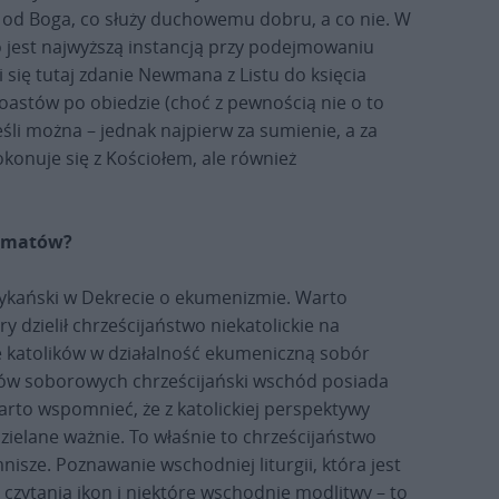
i od Boga, co służy duchowemu dobru, a co nie. W
 jest najwyższą instancją przy podejmowaniu
się tutaj zdanie Newmana z Listu do księcia
toastów po obiedzie (choć z pewnością nie o to
jeśli można – jednak najpierw za sumienie, a za
onuje się z Kościołem, ale również
ryzmatów?
atykański w Dekrecie o ekumenizmie. Warto
dzielił chrześcijaństwo niekatolickie na
 katolików w działalność ekumeniczną sobór
ców soborowych chrześcijański wschód posiada
Warto wspomnieć, że z katolickiej perspektywy
ielane ważnie. To właśnie to chrześcijaństwo
isze. Poznawanie wschodniej liturgii, która jest
 czytania ikon i niektóre wschodnie modlitwy – to