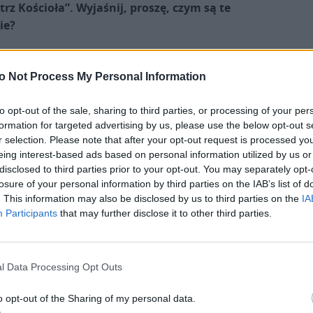
rz Kościoła”. Wyjaśnij, proszę, czym są te
nie?
go terminu
charis
, który być różnorako tłumaczony:
kiej
charyzmaty
łączone są z Trzecią Osobą Trójcy
o Not Process My Personal Information
h jest tym Bogiem, który jest nie tylko ponad nami
to opt-out of the sale, sharing to third parties, or processing of your per
ostoł Paweł postawił na szczycie darów duchowych
formation for targeted advertising by us, please use the below opt-out s
zcie się o dary duchowe, szczególnie zaś o dar
r selection. Please note that after your opt-out request is processed y
ie pierwszym skojarzeniem, gdy mowa jest o
eing interest-based ads based on personal information utilized by us or
. Zarówno poza Kościołem katolickim, jak i w nim
disclosed to third parties prior to your opt-out. You may separately opt-
żenia, że Duch Święty udziela tych samych darów,
losure of your personal information by third parties on the IAB’s list of
 o darze proroctwa lub o mówieniu językami. Poza
. This information may also be disclosed by us to third parties on the
IA
Participants
that may further disclose it to other third parties.
ólnoty zielonoświątkowe, są jedną z największych
na to, co duchowe, niewidzialne, a jednocześnie
hodzić na dalszy plan.
l Data Processing Opt Outs
Natomiast intencja modlitewna papieża, którą
o opt-out of the Sharing of my personal data.
przywołałeś, dzieli rozeznawanie darów