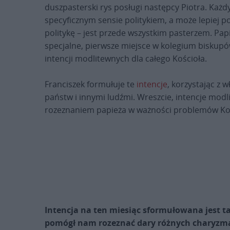
duszpasterski rys posługi następcy Piotra. Każd
specyficznym sensie politykiem, a może lepiej p
politykę – jest przede wszystkim pasterzem. Pa
specjalne, pierwsze miejsce w kolegium biskupó
intencji modlitewnych dla całego Kościoła.
Franciszek formułuje te
intencje
, korzystając z
państw i innymi ludźmi. Wreszcie, intencje m
rozeznaniem papieża w ważności problemów Kośc
Intencja na ten miesiąc sformułowana jest t
pomógł nam rozeznać dary różnych charyzma