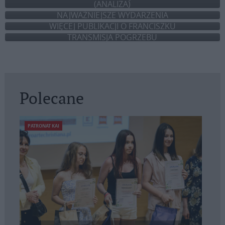
(ANALIZA)
NAJWAŻNIEJSZE WYDARZENIA
WIĘCEJ PUBLIKACJI O FRANCISZKU
TRANSMISJA POGRZEBU
Polecane
PATRONAT KAI