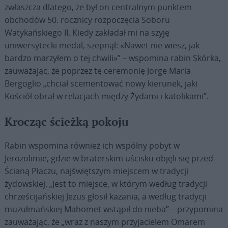
zwłaszcza dlatego, że był on centralnym punktem
obchodów 50. rocznicy rozpoczęcia Soboru
Watykańskiego II. Kiedy zakładał mi na szyję
uniwersytecki medal, szepnął: «Nawet nie wiesz, jak
bardzo marzyłem o tej chwili»” – wspomina rabin Skórka,
zauważając, że poprzez tę ceremonię Jorge Maria
Bergoglio „chciał scementować nowy kierunek, jaki
Kościół obrał w relacjach między Żydami i katolikami”.
Krocząc ścieżką pokoju
Rabin wspomina również ich wspólny pobyt w
Jerozolimie, gdzie w braterskim uścisku objęli się przed
Ścianą Płaczu, najświętszym miejscem w tradycji
żydowskiej. „Jest to miejsce, w którym według tradycji
chrześcijańskiej Jezus głosił kazania, a według tradycji
muzułmańskiej Mahomet wstąpił do nieba” – przypomina
zauważając, że „wraz z naszym przyjacielem Omarem