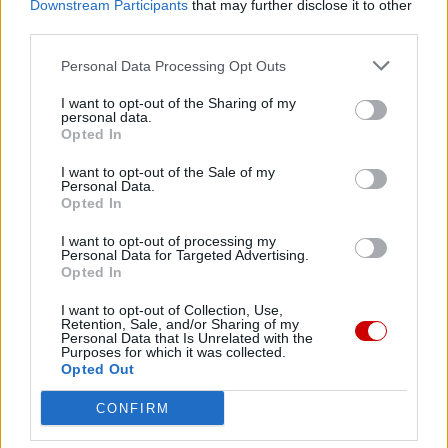
Downstream Participants
that may further disclose it to other
Franciszka na ubogich, słabych i potrzebujących będą
third parties.
nadal świecić w trwałym dziedzictwie, które po sobie
pozostawił” – podkreśla Abraham Skórka.
Personal Data Processing Opt Outs
I want to opt-out of the Sharing of my
personal data.
Opted In
I want to opt-out of the Sale of my
Personal Data.
Drogi Czytelniku,
Opted In
cieszymy się, że odwiedzasz nasz portal. Jesteśmy
I want to opt-out of processing my
tu dla Ciebie!
Personal Data for Targeted Advertising.
Każdego dnia publikujemy najważniejsze
Opted In
informacje z życia Kościoła w Polsce i na świecie.
I want to opt-out of Collection, Use,
Retention, Sale, and/or Sharing of my
Jednak bez Twojej pomocy sprostanie temu
Personal Data that Is Unrelated with the
Purposes for which it was collected.
zadaniu będzie coraz trudniejsze.
Opted Out
Dlatego prosimy Cię o
wsparcie portalu eKAI.pl za
pośrednictwem serwisu Patronite.
CONFIRM
Dzięki Tobie będziemy mogli realizować naszą