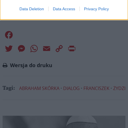
misję. Więcej informacji znajdziesz
tutaj
.
Data Deletion
Data Access
Privacy Policy
Facebook
Twitter
Messenger
WhatsApp
Email
Copy
Print
Link
Wersja do druku
ABRAHAM SKÓRKA
DIALOG
FRANCISZEK
ŻYDZI
Tagi: