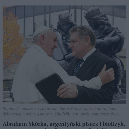
Papież Franciszek i rabin Abraham Skórka przed pomnikiem
deklaracji Nostra Aetate w Filadelfii. Fot. archiwum rozmówcy
Abraham Skórka, argentyński pisarz i biofizyk,