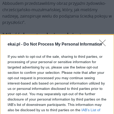
Abboudem przedstawiliśmy obraz przyjaźni żydowsko-
chrześcijańsko-muzułmańskiej, który, jak mieliśmy
nadzieję, zainspiruje wielu do podążania ścieżką pokoju w
przyszłości”.
Miłość do potrzebujących jest
dziedzictwem papieża Franciszka
ekai.pl -
Do Not Process My Personal Information
Abraham Skórka ciepło wypowiadał się w
If you wish to opt-out of the sale, sharing to third parties, or
autobiograficznych książkach papieża Franciszka, w tym o
processing of your personal or sensitive information for
„Mojej historii w historii”, w których pisał o znaczeniu ich
targeted advertising by us, please use the below opt-out
przyjaźni, podkreślając, że „ten dialog był
section to confirm your selection. Please note that after your
opt-out request is processed you may continue seeing
błogosławieństwem dla nich obu”. Zauważa, że „papież
interest-based ads based on personal information utilized by
Franciszek starał się oczyścić zarówno swój Kościół, jak i
us or personal information disclosed to third parties prior to
świat. Z bardzo ludzką mieszanką osiągnięć i błędów,
your opt-out. You may separately opt-out of the further
szczerze próbował stworzyć ścieżkę, na której obecność
disclosure of your personal information by third parties on the
Boga mogłaby być bardziej widoczna dla wszystkich
IAB’s list of downstream participants. This information may
also be disclosed by us to third parties on the
IAB’s List of
ludzi”. „Miłość, pokora i niezwykła wrażliwość papieża