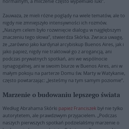
normalnym, a milczenie często wypełniało luki”.
Zauważa, że mieli różne poglądy na wiele tematów, ale to
nigdy nie zmniejszyło intensywności ich rozmów.
„Naszym celem było rozwinięcie dialogu w najgłębszym
znaczeniu tego słowa”, stwierdza Skórka. Zwraca uwagę,
że „zarówno jako kardynał arcybiskup Buenos Aires, jak i
jako papież, nigdy nie traktował go z arogancją, ani
podczas prywatnych spotkań, ani we wspólnocie
synagogalnej, ani w swoim biurze w Buenos Aires, ani w
małym pokoju na parterze Domu św. Marty w Watykanie,
często powtarzając: „Jesteśmy na tym samym poziomie”.
Marzenie o budowaniu lepszego świata
Według Abrahama Skórki
papież Franciszek
był nie tylko
autorytetem, ale prawdziwym przyjacielem. „Podczas
naszych pierwszych spotkań podzielaliśmy marzenie o