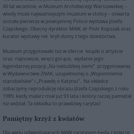
40 lat wcześnie, w Muzeum Archidiecezji Warszawskiej –
wtedy może najważniejszym muzeum w stolicy – otwarta
została pierwsza w powojennej Polsce wystawa Józefa
Czapskiego. Obecny dyrektor MAW, dr Piotr Kopszak oraz
kurator wystawy nie kryli dumy z tego dziedzictwa.
Muzeum przygotowało też w ofercie książki o artyście
oraz najnowsze, wręcz gorące, wydanie jego
legendarnej pozycji „Na nieludzkiej ziemi” przygotowanej
w Wydawnictwie ZNAK, uzupełnionej o „Wspomnienia
starobielskie” i „Prawdę o Katyniu”. Na okładce
zobaczymy reprodukcję obrazu Józefa Czapskiego z roku
1989, kiedy malarz miał już 93 lata i kolory raczej pamiętał
niż widział. Ta okładka to prawdziwy rarytas!
Pamiętny krzyż z kwiatów
Dla wielu odwiedzających MAW rarytasem będą z kolei te