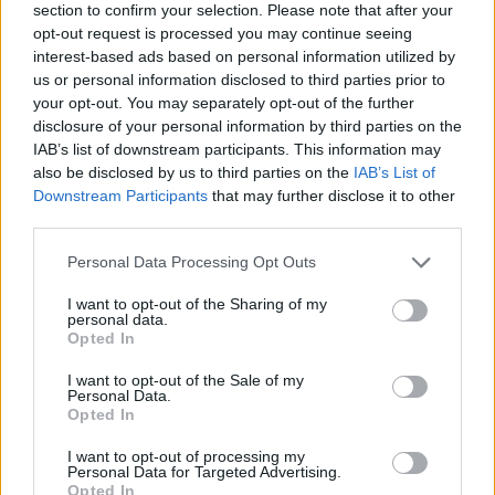
na tym samym piętrze – kapista Józef Czapski ze swym
section to confirm your selection. Please note that after your
opt-out request is processed you may continue seeing
wielkim wołaniem o dostrzeżenie urody życia
interest-based ads based on personal information utilized by
deformowanej przez zwyrodnienia totalitarnych
us or personal information disclosed to third parties prior to
systemów.
your opt-out. You may separately opt-out of the further
disclosure of your personal information by third parties on the
Wystawa pokazuje przykład Wiesława Szamborskiego
IAB’s list of downstream participants. This information may
jako ważnego twórcy kultury niezależnej w Polsce. Jej
also be disclosed by us to third parties on the
IAB’s List of
Downstream Participants
that may further disclose it to other
rozkwit przypadł na lata 80. ubiegłego wieku, na czas
third parties.
„Solidarności’ i stanu wojennego, na wychodzenie z
kryzysów. Wtedy – czytamy w katalogu – „opozycja
Personal Data Processing Opt Outs
polityczna – mimo represji i morderstw skrytobójców,
I want to opt-out of the Sharing of my
bezwzględnego łamania sumień i korumpowania
personal data.
obywateli – podjęła szereg inicjatyw, prywatnych i
Opted In
kościelnych, mających na celu stworzenie minimalnych
I want to opt-out of the Sale of my
choćby warunków dla rozwoju polskiej kultu narodowej
Personal Data.
Opted In
„w czasie marnym”.
I want to opt-out of processing my
Personal Data for Targeted Advertising.
„Nie znaczy to – konkluduje autor – że kwestię
Opted In