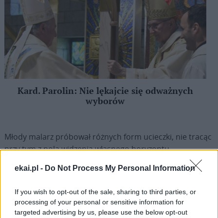
Kard. Parolin: Nie lękajcie się odważnych
wyborów
Młody malarz próbował różnych form ucieczki, nie tracąc
przy tym z pola widzenia własnego horyzontu
artystycznego – więc buntował się także „wobec
ekai.pl -
Do Not Process My Personal Information
obrzydzonego w okresie socrealizmu postkapistowskiego
koloryzmu”. Co za zestawienie artystów – chciałoby się
If you wish to opt-out of the sale, sharing to third parties, or
powiedzieć – w jednej sali Wiesław Szamborski z niezgodą
processing of your personal or sensitive information for
na – deformowane – dziedzictwo kapistów, w drugiej Sali
targeted advertising by us, please use the below opt-out