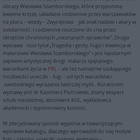
obrazy Wiesława Szamborskiego, które przypomną
kwietne krzyże, układane codziennie przez warszawiaków
na placu – wtedy – Zwycięstwa jak znak nadziei i wiary w
solidarność. I codziennie niszczone do cna przez
skrzętnie chronionych „nieznanych sprawców”. Druga
wystawa nosi tytuł „Tragedia i gesty. Fuga i inwencja w
malarstwie Wiesława Szamborskiego” i jest lapidarnym
zapisem artystycznej drogi malarza spętanego
warunkami życia w
PRL
– ale tez namiętnie szukającego
możliwości ucieczki – fugi – od tych warunków i
swobodnego wyrażania twórczej myśli . Kuratorem
wystawy jest dr Kazimierz Piotrowski, znany ekspert
sztuki niezależnej, absolwent KUL, wykladowca
akademicki i dyplomowany kustosz.
W zdecydowany sposób wyjaśnia w towarzyszącym
wystawie katalogu, dlaczego wprowadził do niej motyw
fugi – z łaciny „ucieczki, pogoni, wygnania –