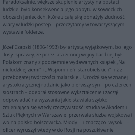
Paradoksalnie, większe skupienie artysty na postaci
ludzkiej było konsekwencja jego pobytu w sowieckich
obozach jenieckich, które z całą siłą obnażyły złudność
wiary w ludzki postęp – przeczytamy w towarzyszącym
wystawie folderze.
Józef Czapski (1896-1993) był artystą wyjątkowym, bo jego
losy sprawiły, że przez lata zimnej wojny bardziej był
Polakom znany z podziemnie wydawanych książek „Na
nieludzkiej ziemi” i „ Wspomnień starobielskich” niż z
przebogatej twórczości malarskiej. Urodził się w znanej
arystokratycznej rodzinie jako pierwszy syn – po czterech
siostrach – odebrał stosowne wykształcenie i zaczął
odpowiadać na wyzwania jakie stawiała szybko
zmieniająca się wtedy rzeczywistość: studia w Akademii
Sztuk Pięknych w Warszawie przerwała służba wojskowa i
wojna polsko-bolszewicka. Młody – i znacząco wysoki –
oficer wyruszył wtedy w do Rosji na poszukiwanie