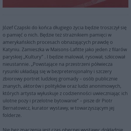
Fot. Muzeum Archidiecezji Warszawskiej
Józef Czapski do końca długiego życia będzie troszczył się
o pamięć o nich. Będzie też strażnikiem pamięci w
amerykańskich procesach obnażających prawdę o
Katyniu. Zamieszka w Maisons-Lafitte jako jeden z filarów
paryskiej „Kultury” . I będzie malował, rysował, szkicował
nieustannie. „Powstające na przestrzeni półwiecza
rysunki układają się w bezpretensjonalny i szczery
zbiorowy portret ludzkiej gromady – osób publicznie
znanych, aktorów i polityków oraz ludzi anonimowych,
których artysta wyłuskuje z codzienności uwieczniając ich
ulotne pozy i przelotne bytowanie” – pisze dr Piotr
Bernatowicz, kurator wystawy, w towarzyszącym jej
folderze.
Nie bez znaczenia jest czas obecnej wystawy: dokładnie