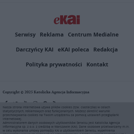
Serwisy
Reklama
Centrum Medialne
Darczyńcy KAI
eKAI poleca
Redakcja
Polityka prywatności
Kontakt
Copyright © 2025 Katolicka Agencja Informacyjna
Nasza strona internetowa używa plików cookies (tzw. ciasteczka) w celach
statystycznych, reklamowych oraz funkcjonalnych. Możesz określić warunki
KAI zastrzega wszelkie prawa do serwisu. Użytkownicy mogą pobierać
przechowywania cookies na Twoim urządzeniu za pomocą ustawień przeglądarki
i drukować fragmenty zawartości serwisu internetowego www.ekai.pl
internetowej.
wyłącznie do użytku osobistego. Publikacja, rozpowszechnianie
Administratorem danych osobowych użytkowników Serwisu jest Katolicka Agencja
Informacyjna sp. z o.o. z siedzibą w Warszawie (KAI). Dane osobowe przetwarzamy m.in.
zawartości niniejszego serwisu lub jej sprzedaż (także framing i in.
w celu wykonania umowy pomiędzy KAI a użytkownikiem Serwisu, wypełnienia
podobne metody), są bez uprzedniej pisemnej zgody KAI zabronione i