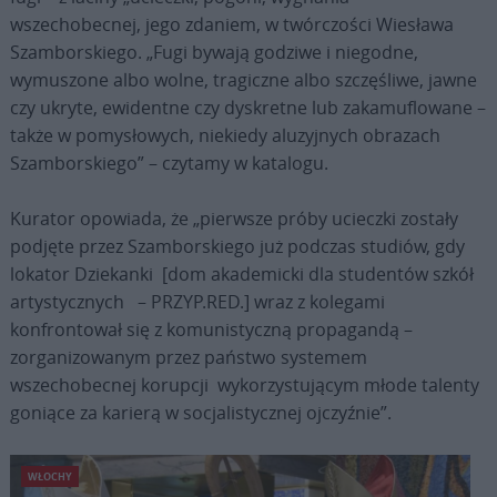
wszechobecnej, jego zdaniem, w twórczości Wiesława
Szamborskiego. „Fugi bywają godziwe i niegodne,
wymuszone albo wolne, tragiczne albo szczęśliwe, jawne
czy ukryte, ewidentne czy dyskretne lub zakamuflowane –
także w pomysłowych, niekiedy aluzyjnych obrazach
Szamborskiego” – czytamy w katalogu.
Kurator opowiada, że „pierwsze próby ucieczki zostały
podjęte przez Szamborskiego już podczas studiów, gdy
lokator Dziekanki [dom akademicki dla studentów szkół
artystycznych – PRZYP.RED.] wraz z kolegami
konfrontował się z komunistyczną propagandą –
zorganizowanym przez państwo systemem
wszechobecnej korupcji wykorzystującym młode talenty
goniące za karierą w socjalistycznej ojczyźnie”.
WŁOCHY