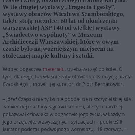
czasie twórcy, naznaczonego traumą Katynia.
W tle drugiej wystawy „Tragedia i gesty”,
wystawy obrazów Wiesława Szamborskiego,
także stoją rocznice: 60 lat od ukończenia
warszawskiej ASP i 40 od wielkiej wystawy
„Świadectwo wspólnoty” w Muzeum
Archidiecezji Warszawskiej, które w owym
czasie było najważniejszym miejscem na
stołecznej mapie kultury i sztuki.
Wobec bogactwa
materiału
, trzeba zacząć po kolei. O
tym, dlaczego tak właśnie zatytułowano ekspozycję Józefa
Czapskiego , mówił jej kurator, dr Piotr Bernatowicz.
– Józef Czapski nie tylko nie poddał się niszczycielskiej sile
sowieckiej machiny łagrów i śmierci, ale tym bardziej
pokazywał człowieka w bogactwie jego życia, w każdym
jego przejawie, w zwyczajnych sytuacjach – podkreślił
kurator podczas podwójnego wernisażu, 18 czerwca. –