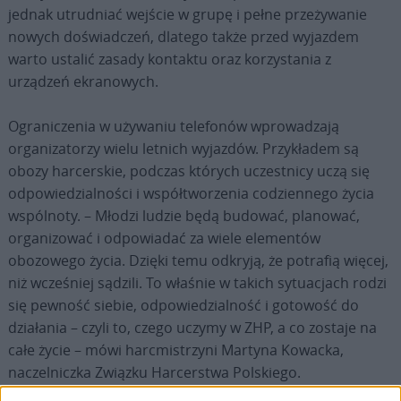
jednak utrudniać wejście w grupę i pełne przeżywanie
nowych doświadczeń, dlatego także przed wyjazdem
warto ustalić zasady kontaktu oraz korzystania z
urządzeń ekranowych.
Ograniczenia w używaniu telefonów wprowadzają
organizatorzy wielu letnich wyjazdów. Przykładem są
obozy harcerskie, podczas których uczestnicy uczą się
odpowiedzialności i współtworzenia codziennego życia
wspólnoty. – Młodzi ludzie będą budować, planować,
organizować i odpowiadać za wiele elementów
obozowego życia. Dzięki temu odkryją, że potrafią więcej,
niż wcześniej sądzili. To właśnie w takich sytuacjach rodzi
się pewność siebie, odpowiedzialność i gotowość do
działania – czyli to, czego uczymy w ZHP, a co zostaje na
całe życie – mówi harcmistrzyni Martyna Kowacka,
naczelniczka Związku Harcerstwa Polskiego.