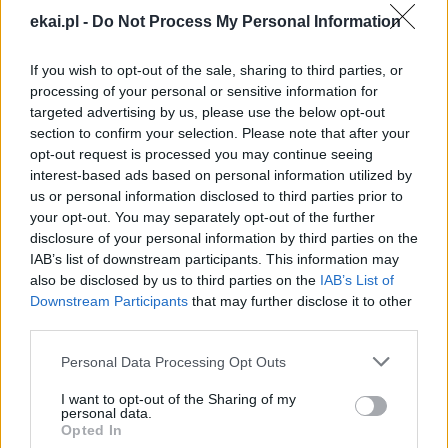
Przed wyjazdem warto również porozmawiać z dzieckiem
ekai.pl -
Do Not Process My Personal Information
o tęsknocie i trudniejszych emocjach, tak aby telefon nie
był jedynym sposobem radzenia sobie z nimi.
If you wish to opt-out of the sale, sharing to third parties, or
Wartościowe wakacje nie muszą oznaczać dalekiego
processing of your personal or sensitive information for
targeted advertising by us, please use the below opt-out
wyjazdu. Spotkania z rówieśnikami, ruch na świeżym
section to confirm your selection. Please note that after your
powietrzu, rodzinne rytuały czy odkrywanie najbliższej
opt-out request is processed you may continue seeing
okolicy mogą stać się równie ważnymi wspomnieniami
interest-based ads based on personal information utilized by
jak kolonie i podróże. Planując letni czas, warto zadbać
us or personal information disclosed to third parties prior to
nie tylko o ograniczenie ekranów, ale przede wszystkim o
your opt-out. You may separately opt-out of the further
disclosure of your personal information by third parties on the
miejsce na relacje, aktywność i odpoczynek offline.
IAB’s list of downstream participants. This information may
also be disclosed by us to third parties on the
IAB’s List of
Downstream Participants
that may further disclose it to other
third parties.
Personal Data Processing Opt Outs
Drogi Czytelniku,
cieszymy się, że odwiedzasz nasz portal. Jesteśmy
I want to opt-out of the Sharing of my
personal data.
tu dla Ciebie!
Opted In