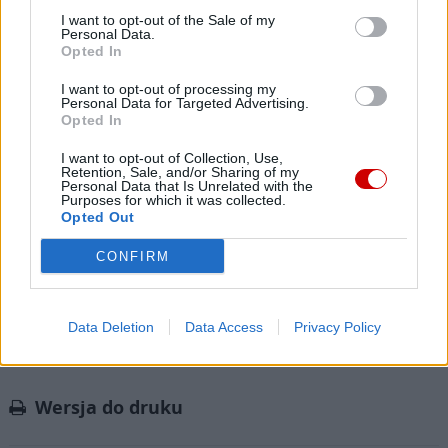
Każdego dnia publikujemy najważniejsze
I want to opt-out of the Sale of my
informacje z życia Kościoła w Polsce i na świecie.
Personal Data.
Opted In
Jednak bez Twojej pomocy sprostanie temu
zadaniu będzie coraz trudniejsze.
I want to opt-out of processing my
Personal Data for Targeted Advertising.
Dlatego prosimy Cię o
wsparcie portalu eKAI.pl za
Opted In
pośrednictwem serwisu Patronite.
I want to opt-out of Collection, Use,
Dzięki Tobie będziemy mogli realizować naszą
Retention, Sale, and/or Sharing of my
Personal Data that Is Unrelated with the
misję. Więcej informacji znajdziesz
tutaj
.
Purposes for which it was collected.
Opted Out
CONFIRM
Facebook
Data Deletion
Data Access
Privacy Policy
Twitter
Messenger
WhatsApp
Email
Copy
Print
Link
Wersja do druku