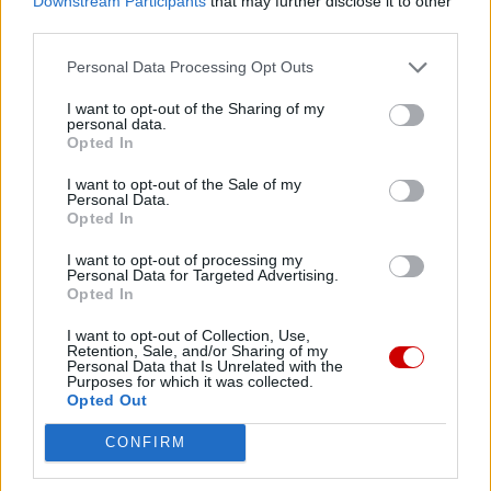
których ogłosił 11 świętych męczenników hiszpańskich
Downstream Participants
that may further disclose it to other
third parties.
(których sam wcześniej beatyfikował).
Personal Data Processing Opt Outs
I want to opt-out of the Sharing of my
personal data.
Opted In
Drogi Czytelniku,
I want to opt-out of the Sale of my
cieszymy się, że odwiedzasz nasz portal. Jesteśmy
Personal Data.
Opted In
tu dla Ciebie!
Każdego dnia publikujemy najważniejsze
I want to opt-out of processing my
Personal Data for Targeted Advertising.
informacje z życia Kościoła w Polsce i na świecie.
Opted In
Jednak bez Twojej pomocy sprostanie temu
I want to opt-out of Collection, Use,
zadaniu będzie coraz trudniejsze.
Retention, Sale, and/or Sharing of my
Personal Data that Is Unrelated with the
Dlatego prosimy Cię o
wsparcie portalu eKAI.pl za
Purposes for which it was collected.
Opted Out
pośrednictwem serwisu Patronite.
Dzięki Tobie będziemy mogli realizować naszą
CONFIRM
misję. Więcej informacji znajdziesz
tutaj
.