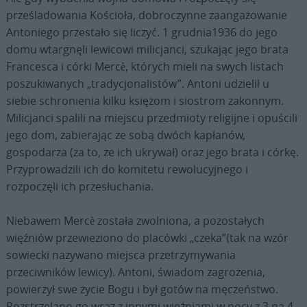
prześladowania Kościoła, dobroczynne zaangażowanie
Antoniego przestało się liczyć. 1 grudnia1936 do jego
domu wtargnęli lewicowi milicjanci, szukając jego brata
Francesca i córki Mercè, których mieli na swych listach
poszukiwanych „tradycjonalistów”. Antoni udzielił u
siebie schronienia kilku księżom i siostrom zakonnym.
Milicjanci spalili na miejscu przedmioty religijne i opuścili
jego dom, zabierając ze sobą dwóch kapłanów,
gospodarza (za to, że ich ukrywał) oraz jego brata i córkę.
Przyprowadzili ich do komitetu rewolucyjnego i
rozpoczęli ich przesłuchania.
Niebawem Mercè została zwolniona, a pozostałych
więźniów przewieziono do placówki „czeka”(tak na wzór
sowiecki nazywano miejsca przetrzymywania
przeciwników lewicy). Antoni, świadom zagrożenia,
powierzył swe życie Bogu i był gotów na męczeństwo.
Rozstrzelano go wraz z innymi więźniami w nocy z 3 na 4