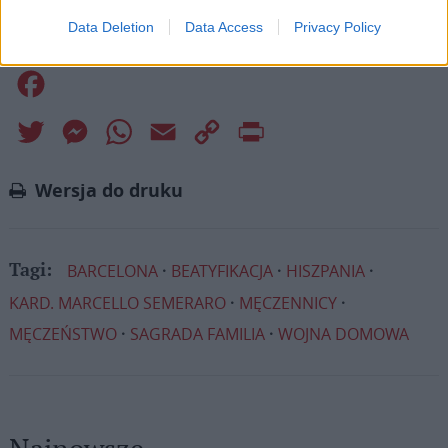
Data Deletion
Data Access
Privacy Policy
Facebook
Twitter
Messenger
WhatsApp
Email
Copy
Print
Link
Wersja do druku
BARCELONA
BEATYFIKACJA
HISZPANIA
Tagi:
KARD. MARCELLO SEMERARO
MĘCZENNICY
MĘCZEŃSTWO
SAGRADA FAMILIA
WOJNA DOMOWA