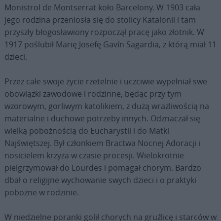
Monistrol de Montserrat koło Barcelony. W 1903 cała
jego rodzina przeniosła się do stolicy Katalonii i tam
przyszły błogosławiony rozpoczął pracę jako złotnik. W
1917 poślubił Marię Josefę Gavín Sagardia, z którą miał 11
dzieci.
Przez całe swoje życie rzetelnie i uczciwie wypełniał swe
obowiązki zawodowe i rodzinne, będąc przy tym
wzorowym, gorliwym katolikiem, z dużą wrażliwością na
materialne i duchowe potrzeby innych. Odznaczał się
wielką pobożnością do Eucharystii i do Matki
Najświętszej. Był członkiem Bractwa Nocnej Adoracji i
nosicielem krzyża w czasie procesji. Wielokrotnie
pielgrzymował do Lourdes i pomagał chorym. Bardzo
dbał o religijne wychowanie swych dzieci i o praktyki
pobożne w rodzinie.
W niedzielne poranki golił chorych na gruźlicę i starców w