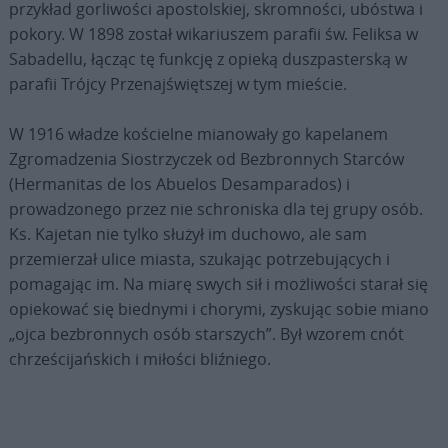
przykład gorliwości apostolskiej, skromności, ubóstwa i
pokory. W 1898 został wikariuszem parafii św. Feliksa w
Sabadellu, łącząc tę funkcję z opieką duszpasterską w
parafii Trójcy Przenajświętszej w tym mieście.
W 1916 władze kościelne mianowały go kapelanem
Zgromadzenia Siostrzyczek od Bezbronnych Starców
(Hermanitas de los Abuelos Desamparados) i
prowadzonego przez nie schroniska dla tej grupy osób.
Ks. Kajetan nie tylko służył im duchowo, ale sam
przemierzał ulice miasta, szukając potrzebujących i
pomagając im. Na miarę swych sił i możliwości starał się
opiekować się biednymi i chorymi, zyskując sobie miano
„ojca bezbronnych osób starszych”. Był wzorem cnót
chrześcijańskich i miłości bliźniego.