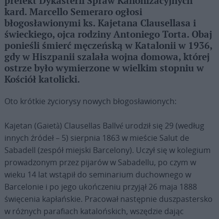
prefekt Dykasterii Spraw Kanonizacyjnych
kard. Marcello Semeraro ogłosi
błogosławionymi ks. Kajetana Clausellasa i
świeckiego, ojca rodziny Antoniego Torta. Obaj
ponieśli śmierć męczeńską w Katalonii w 1936,
gdy w Hiszpanii szalała wojna domowa, której
ostrze było wymierzone w wielkim stopniu w
Kościół katolicki.
Oto krótkie życiorysy nowych błogosławionych:
Kajetan (Gaietà) Clausellas Ballvé urodził się 29 (według
innych źródeł – 5) sierpnia 1863 w mieście Salut de
Sabadell (zespół miejski Barcelony). Uczył się w kolegium
prowadzonym przez pijarów w Sabadellu, po czym w
wieku 14 lat wstąpił do seminarium duchownego w
Barcelonie i po jego ukończeniu przyjął 26 maja 1888
święcenia kapłańskie. Pracował następnie duszpastersko
w różnych parafiach katalońskich, wszędzie dając