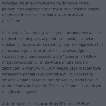
wówczas okrutna i krwawa wojna domowa, której
jednymi z największych ofiar byli ludzie Kościoła: księża,
osoby zakonne i świeccy zaangażowani w życie
parafialne.
Ks. Kajetan, świadom grożącego niebezpieczeństwa, nie
ukrywał się i nie przestał pełnić swej posługi kapelana i
opiekuna chorych, starców i innych potrzebujących, choć
namawiano go, aby próbował się ratować. Zginął
rozstrzelany z nienawiści do wiary 15 sierpnia 1936 w
miejscowości San Julián de Altura w Katalonii. Po
zakończeniu wojny (w 1939) w miejscu jego męczeństwa
wzniesiono pamiątkowy pomnik a w 1957 doczesne
szczątki kapłana przeniesiono do kaplicy Matki Bożej z
Montserrat w kościele św. Feliksa w Sabadellu, w którym
niegdyś posługiwał.
Antoni Tort Reixachs urodził się 28 marca 1895 w