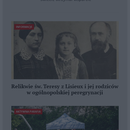
INFORMACJE
Relikwie św. Teresy z Lisieux i jej rodziców
w ogólnopolskiej peregrynacji
AKTYWNA PARAFIA