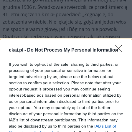
grudnia 1936 r. Świadkowie stwierdzili, że przed śmiercią
41-letni męczennik miał powiedzieć: „Żegnajcie, do
zobaczenia w niebie. Nie lękajcie się, gdyż ani jeden włos
nie spadnie wam z głowy, jeśli Bóg na to nie pozwoli.
Opatrzność będzie nad wami czuwała tak, jak czuwała
dotychczas, tak będzie też w przyszłości”.
ekai.pl -
Do Not Process My Personal Information
Dzisiejsza uroczystość będzie 26. tego rodzaju obrzędem
If you wish to opt-out of the sale, sharing to third parties, or
w obecnym pontyfikacie w odniesieniu do męczenników
processing of your personal or sensitive information for
wojny domowej
w Hiszpanii. Podczas 25
targeted advertising by us, please use the below opt-out
dotychczasowych beatyfikacji Kościół otrzymał 1127
section to confirm your selection. Please note that after your
błogosławionych, w tym było 20 ceremonii zbiorowych
opt-out request is processed you may continue seeing
(co najmniej 4 osoby wyniesione na ołtarze). Ponadto św.
interest-based ads based on personal information utilized by
us or personal information disclosed to third parties prior to
Jan Paweł II w czasie 10 beatyfikacji ogłosił 471
your opt-out. You may separately opt-out of the further
błogosławionych i Benedykt XVI na 4 takich
disclosure of your personal information by third parties on the
uroczystościach dał Kościołowi 530 błogosławionych.
IAB’s list of downstream participants. This information may
Papież Wojtyła przeprowadził też 2 kanonizacje, na
also be disclosed by us to third parties on the
IAB’s List of