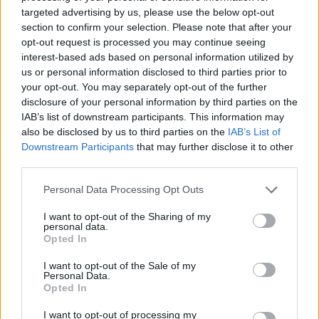
iż sami Chińczycy nazwali Edwarda Kajdańskiego
targeted advertising by us, please use the below opt-out
„współczesnym Michałem Boymem”.
section to confirm your selection. Please note that after your
opt-out request is processed you may continue seeing
Dla piszącej te słowa, polskiej sinolog, obaj pozostają
interest-based ads based on personal information utilized by
źródłem nieustannego podziwu i natchnienia. Choć dziś
us or personal information disclosed to third parties prior to
your opt-out. You may separately opt-out of the further
są nieobecni między nami, trzeba wierzyć, że dobry Bóg
disclosure of your personal information by third parties on the
pozwolił im spotkać się na ich wspólnej Atlantydzie, by
IAB’s list of downstream participants. This information may
tam mogli do woli dzielić się swymi pasjami i miłością do
also be disclosed by us to third parties on the
IAB’s List of
swych dwóch krajów, matczynego i przybranego, Polski i
Downstream Participants
that may further disclose it to other
Chin.
third parties.
Personal Data Processing Opt Outs
Nam pozostaje kontynuowanie ich dzieła.
I want to opt-out of the Sharing of my
personal data.
Agnieszka 秀秀 Couderq
Opted In
I want to opt-out of the Sale of my
***
Personal Data.
Opted In
Agnieszka Couderq jest sinologiem i założyła Fundację
I want to opt-out of processing my