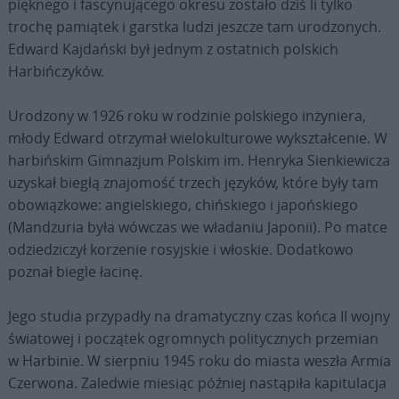
pięknego i fascynującego okresu zostało dziś li tylko
trochę pamiątek i garstka ludzi jeszcze tam urodzonych.
Edward Kajdański był jednym z ostatnich polskich
Harbińczyków.
Urodzony w 1926 roku w rodzinie polskiego inżyniera,
młody Edward otrzymał wielokulturowe wykształcenie. W
harbińskim Gimnazjum Polskim im. Henryka Sienkiewicza
uzyskał biegłą znajomość trzech języków, które były tam
obowiązkowe: angielskiego, chińskiego i japońskiego
(Mandżuria była wówczas we władaniu Japonii). Po matce
odziedziczył korzenie rosyjskie i włoskie. Dodatkowo
poznał biegle łacinę.
Jego studia przypadły na dramatyczny czas końca II wojny
światowej i początek ogromnych politycznych przemian
w Harbinie. W sierpniu 1945 roku do miasta weszła Armia
Czerwona. Zaledwie miesiąc później nastąpiła kapitulacja