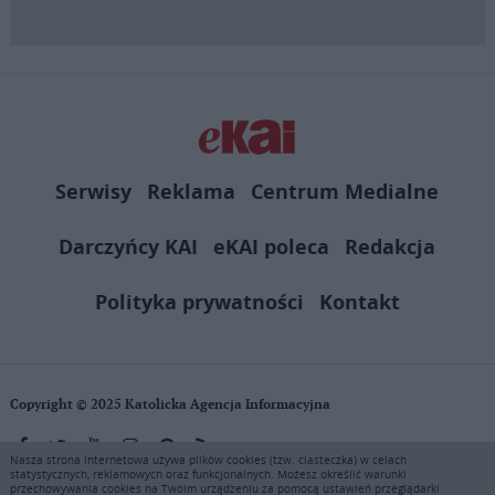
Serwisy
Reklama
Centrum Medialne
Darczyńcy KAI
eKAI poleca
Redakcja
Polityka prywatności
Kontakt
Copyright © 2025 Katolicka Agencja Informacyjna
Nasza strona internetowa używa plików cookies (tzw. ciasteczka) w celach
statystycznych, reklamowych oraz funkcjonalnych. Możesz określić warunki
KAI zastrzega wszelkie prawa do serwisu. Użytkownicy mogą pobierać
przechowywania cookies na Twoim urządzeniu za pomocą ustawień przeglądarki