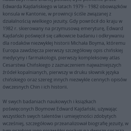
Edwarda Kajdańskiego w latach 1979 – 1982 obowiązków
konsula w Kantonie, w prowincji ściśle związanej z
działalnością wielkiego jezuity. Gdy powrócił do kraju w
1982 r. skierowany na przymusową emeryturę, Edward
Kajdański poświęcił się całkowicie badaniu i odkrywaniu
dla rodaków niezwykłej historii Michała Boyma, któremu
Europa zawdzięcza pierwszy szczegółowy opis chińskiej
medycyny i farmakologii, pierwszy kompleksowy atlas
Cesarstwa Chińskiego z zaznaczeniem najważniejszych
źródeł kopalnianych, pierwszy w druku słownik języka
chińskiego oraz szereg innych niezwykle cennych opisów
ówczesnych Chin i ich historii.
W swych badaniach naukowych i książkach
poświęconych Boymowi Edward Kajdański, używając
wszystkich swych talentów i umiejętności zdobytych
wcześniej, szczegółowo przeanalizował biografię jezuity, w
tym przebieg jego niezwykłej posługi na dworze cesarza