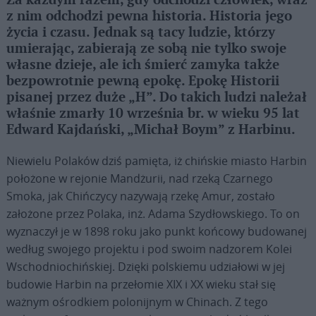
Za każdym razem, gdy odchodzi człowiek, wraz
z nim odchodzi pewna historia. Historia jego
życia i czasu. Jednak są tacy ludzie, którzy
umierając, zabierają ze sobą nie tylko swoje
własne dzieje, ale ich śmierć zamyka także
bezpowrotnie pewną epokę. Epokę Historii
pisanej przez duże „H”. Do takich ludzi należał
właśnie zmarły 10 września br. w wieku 95 lat
Edward Kajdański, „Michał Boym” z Harbinu.
Niewielu Polaków dziś pamięta, iż chińskie miasto Harbin
położone w rejonie Mandżurii, nad rzeką Czarnego
Smoka, jak Chińczycy nazywają rzekę Amur, zostało
założone przez Polaka, inż. Adama Szydłowskiego. To on
wyznaczył je w 1898 roku jako punkt końcowy budowanej
według swojego projektu i pod swoim nadzorem Kolei
Wschodniochińskiej. Dzięki polskiemu udziałowi w jej
budowie Harbin na przełomie XIX i XX wieku stał się
ważnym ośrodkiem polonijnym w Chinach. Z tego