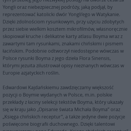
Yongli oraz niebezpiecznej podróży, jaką podjął, by
reprezentować katolicki dwór Yongli’ego w Watykanie.
Dzięki zdolnościom rysunkowym, przy użyciu zdobytych
przez siebie wielkim kosztem mikrofilmów, własnoręcznie
skopiował kruche i delikatne karty atlasu Boyma wraz z
zawartymi tam rysunkami, znakami chińskimi i pismem
łacińskim. Podobnie odtworzył niedostępne wówczas w
Polsce rysunki Boyma z jego dzieła Flora Sinensis,
którymi jezuita zilustrował opisy nieznanych wówczas w
Europie azjatyckich roślin.
Edwardowi Kajdańskiemu zawdzięczamy większość
pozycji o Boymie wydanych w Polsce, m.in. polskie
przekłady z łaciny selekcji tekstów Boyma, który ukazały
się w kraju jako „Opisanie świata Michała Boyma” oraz
„Księga chińskich receptur”, a także jedyne dwie pozycje
poświęcone biografii duchownego. Dzięki talentowi