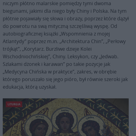
niczym płótno malarskie pomiędzy tymi dwoma
biegunami, jakimi dla niego były Chiny i Polska. Na tym
płótnie pojawiały się słowa i obrazy, poprzez które dążył
do powrotu na swą mityczną szczęśliwą wyspę. Od
autobiograficznej książki „Wspomnienia z mojej
Atlantydy” poprzez m.in. „Architektura Chin”, „Perłowy
trójkąt”, „Korytarz. Burzliwe dzieje Kolei
Wschodniochińskiej”, Chiny. Leksykon, czy „Jedwab.
Szlakami dżonek i karawan” po takie pozycje jak
„Medycyna Chińska w praktyce”, zakres, w obrębie
którego poruszało się jego pióro, był równie szeroki jak
edukacja, którą uzyskał.
LITURGIA