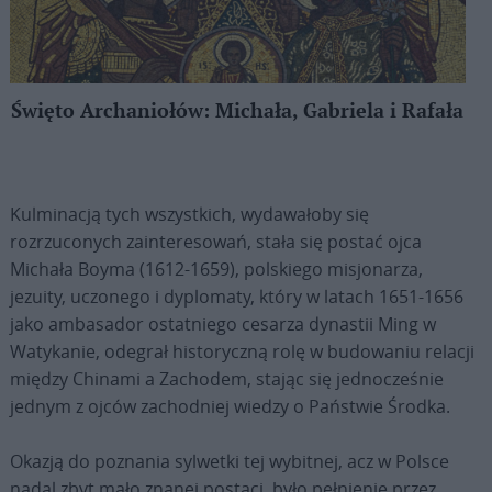
Święto Archaniołów: Michała, Gabriela i Rafała
Kulminacją tych wszystkich, wydawałoby się
rozrzuconych zainteresowań, stała się postać ojca
Michała Boyma (1612-1659), polskiego misjonarza,
jezuity, uczonego i dyplomaty, który w latach 1651-1656
jako ambasador ostatniego cesarza dynastii Ming w
Watykanie, odegrał historyczną rolę w budowaniu relacji
między Chinami a Zachodem, stając się jednocześnie
jednym z ojców zachodniej wiedzy o Państwie Środka.
Okazją do poznania sylwetki tej wybitnej, acz w Polsce
nadal zbyt mało znanej postaci, było pełnienie przez