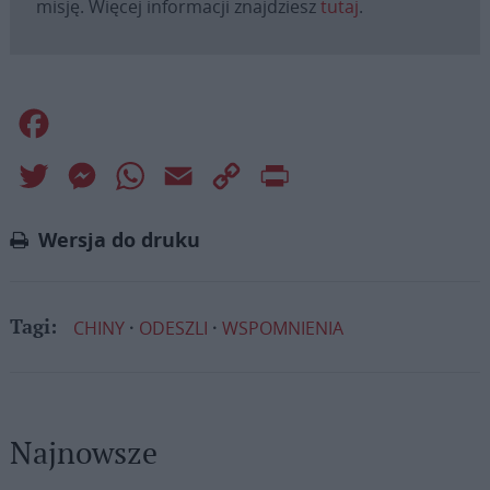
misję. Więcej informacji znajdziesz
tutaj
.
Facebook
Twitter
Messenger
WhatsApp
Email
Copy
Print
Link
Wersja do druku
CHINY
ODESZLI
WSPOMNIENIA
Tagi:
Najnowsze