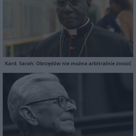
Kard. Sarah: Obrzędów nie można arbitralnie znosić