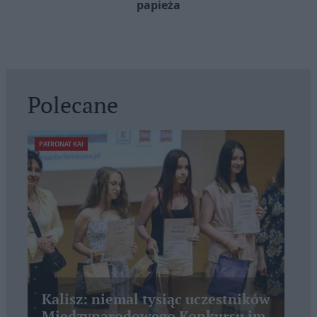
papieża
Polecane
PATRONAT KAI
Kalisz: niemal tysiąc uczestników