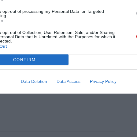
to opt-out of processing my Personal Data for Targeted
ing.
eśmy tu dla Ciebie!
In
macje z życia Kościoła w Polsce i na świecie.
o opt-out of Collection, Use, Retention, Sale, and/or Sharing
ersonal Data that Is Unrelated with the Purposes for which it
daniu będzie coraz trudniejsze.
lected.
.pl za pośrednictwem serwisu Patronite.
Out
 misję. Więcej informacji znajdziesz
tutaj
.
CONFIRM
Data Deletion
Data Access
Privacy Policy