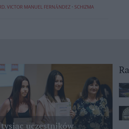
RD. VICTOR MANUEL FERNÁNDEZ
SCHIZMA
Ra
 tysiąc uczestników