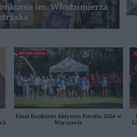
nkursu im. Włodzimierza
etrzaka
AKTYWNA PARAFIA
A
Finał Konkursu Aktywna Parafia 2026 w
cji
Warszawie
L