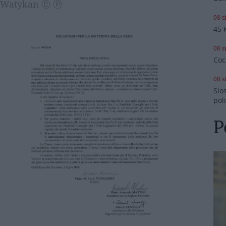
 | Watykan Ⓒ Ⓟ
08 s
45 
08 s
Coc
08 s
Sio
pol
P