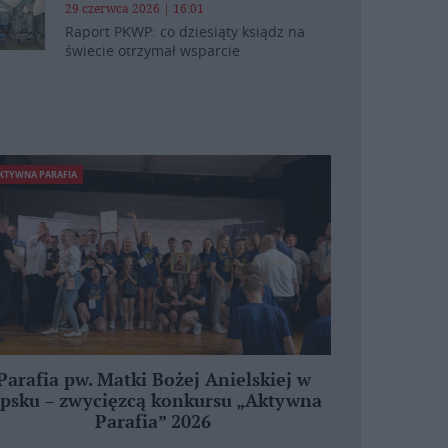
29 czerwca 2026 | 16:01
Raport PKWP: co dziesiąty ksiądz na
świecie otrzymał wsparcie
KTYWNA PARAFIA
Parafia pw. Matki Bożej Anielskiej w
ipsku – zwycięzcą konkursu „Aktywna
Parafia” 2026