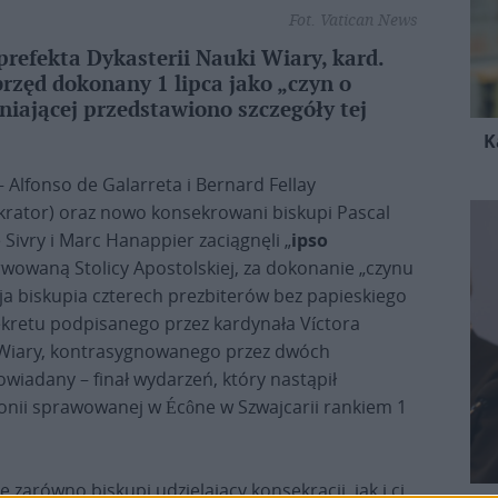
Fot. Vatican News
refekta Dykasterii Nauki Wiary, kard.
rzęd dokonany 1 lipca jako „czyn o
niającej przedstawiono szczegóły tej
K
 Alfonso de Galarreta i Bernard Fellay
rator) oraz nowo konsekrowani biskupi Pascal
Sivry i Marc Hanappier zaciągnęli „
ipso
rwowaną Stolicy Apostolskiej, za dokonanie „czynu
cja biskupia czterech prezbiterów bez papieskiego
 dekretu podpisanego przez kardynała Víctora
i Wiary, kontrasygnowanego przez dwóch
powiadany – finał wydarzeń, który nastąpił
onii sprawowanej w Écône w Szwajcarii rankiem 1
arówno biskupi udzielający konsekracji, jak i ci,