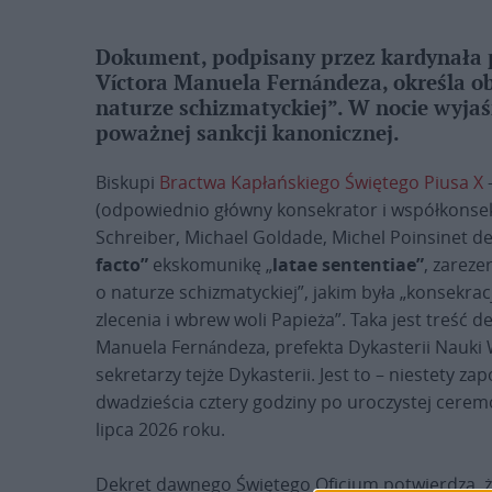
Dokument, podpisany przez kardynała p
Víctora Manuela Fernándeza, określa ob
naturze schizmatyckiej”. W nocie wyjaś
poważnej sankcji kanonicznej.
Biskupi
Bractwa Kapłańskiego Świętego Piusa X
–
(odpowiednio główny konsekrator i współkonsek
Schreiber, Michael Goldade, Michel Poinsinet de 
facto”
ekskomunikę „
latae sententiae”
, zareze
o naturze schizmatyckiej”, jakim była „konsekra
zlecenia i wbrew woli Papieża”. Taka jest treść
Manuela Fernándeza, prefekta Dykasterii Nauk
sekretarzy tejże Dykasterii. Jest to – niestety za
dwadzieścia cztery godziny po uroczystej cerem
lipca 2026 roku.
Dekret dawnego Świętego Oficjum potwierdza, że z