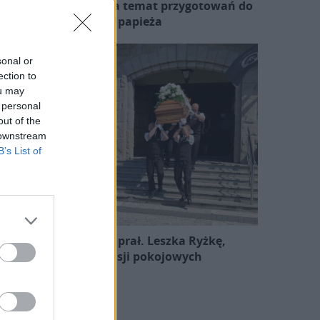
zewodniczący KEP na temat przygotowań do
wizyty papieża
sonal or
ection to
ou may
 personal
out of the
 downstream
B’s List of
Pożegnano śp. ks. prał. Leszka Ryżkę,
uczestnika misji pokojowych