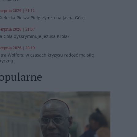
ierpnia 2026 | 21:11
Kielecka Piesza Pielgrzymka na Jasną Górę
ierpnia 2026 | 21:07
a-Cola dyskryminuje Jezusa Króla?
ierpnia 2026 | 20:19
stra Wolfers: w czasach kryzysu radość ma siłę
ityczną
opularne