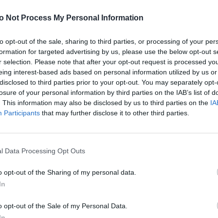
Pr
munikę. Jest to bolesny finał wydarzeń, będący
o Not Process My Personal Information
w wbrew wielokrotnie wyrażanej woli Papieża
Leona
o zarówno biskupów, jak i kapłanów należących do
to opt-out of the sale, sharing to third parties, or processing of your per
nych świeckich, za ekskomunikowanych należy
formation for targeted advertising by us, please use the below opt-out s
ctwa. Szczegóły zawarte są w „Nocie wyjaśniającej”,
r selection. Please note that after your opt-out request is processed y
dekretem o ekskomunice, której pełny tekst
eing interest-based ads based on personal information utilized by us or
disclosed to third parties prior to your opt-out. You may separately opt-
losure of your personal information by third parties on the IAB’s list of
. This information may also be disclosed by us to third parties on the
IA
Participants
that may further disclose it to other third parties.
l Data Processing Opt Outs
o opt-out of the Sharing of my personal data.
In
o opt-out of the Sale of my Personal Data.
In