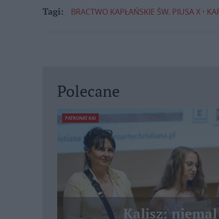
BRACTWO KAPŁAŃSKIE ŚW. PIUSA X
KA
Tagi:
Polecane
PATRONAT KAI
Kalisz: niemal