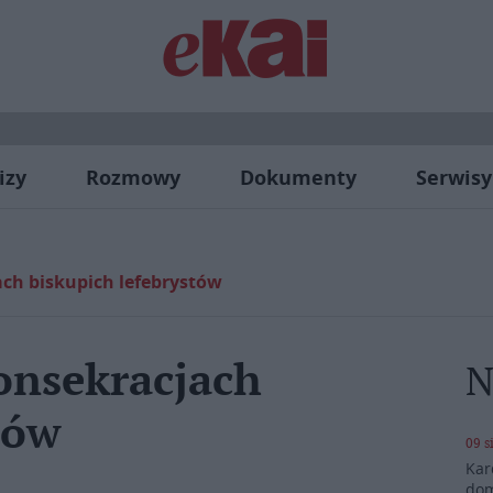
izy
Rozmowy
Dokumenty
Serwisy
ch biskupich lefebrystów
onsekracjach
N
tów
09 s
Kar
dom