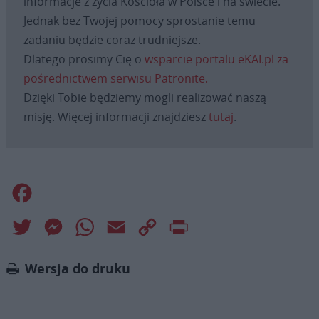
informacje z życia Kościoła w Polsce i na świecie.
Jednak bez Twojej pomocy sprostanie temu
zadaniu będzie coraz trudniejsze.
Dlatego prosimy Cię o
wsparcie portalu eKAI.pl za
pośrednictwem serwisu Patronite.
Dzięki Tobie będziemy mogli realizować naszą
misję. Więcej informacji znajdziesz
tutaj
.
Facebook
Twitter
Messenger
WhatsApp
Email
Copy
Print
Link
Wersja do druku