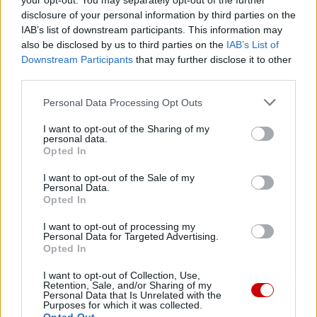
your opt-out. You may separately opt-out of the further
disclosure of your personal information by third parties on the
IAB’s list of downstream participants. This information may
also be disclosed by us to third parties on the
IAB’s List of
Downstream Participants
that may further disclose it to other
third parties.
Personal Data Processing Opt Outs
I want to opt-out of the Sharing of my
personal data.
Opted In
I want to opt-out of the Sale of my
Personal Data.
Przewodniczący KEP na temat przygotowań do wizyty
Opted In
papieża
I want to opt-out of processing my
Personal Data for Targeted Advertising.
Opted In
I want to opt-out of Collection, Use,
Retention, Sale, and/or Sharing of my
Personal Data that Is Unrelated with the
Purposes for which it was collected.