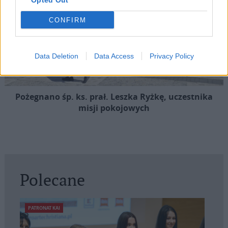
Opted Out
CONFIRM
Data Deletion
Data Access
Privacy Policy
Pożegnano śp. ks. prał. Leszka Ryżkę, uczestnika
misji pokojowych
Polecane
PATRONAT KAI