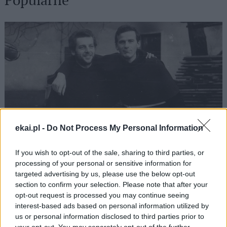
Popularne
ekai.pl -
Do Not Process My Personal Information
If you wish to opt-out of the sale, sharing to third parties, or
processing of your personal or sensitive information for
targeted advertising by us, please use the below opt-out
35. rocznica męczeńskiej śmierci błogosławionych
section to confirm your selection. Please note that after your
franciszkanów z Pariacoto – o. Zbigniewa
opt-out request is processed you may continue seeing
Strzałkowskiego i o. Michała Tomaszka
interest-based ads based on personal information utilized by
us or personal information disclosed to third parties prior to