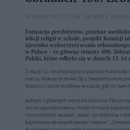
14 marca 2025 | 15:14 | BP KEP | Warsz
Formacja prezbiterów, przekaz medialny
lekcji religii w szkole, projekt Komisji
zjawiska wykorzystywania seksualnego 
w Polsce – to główne tematy 400. Zebra
Polski, które odbyło się w dniach 12-14
Z okazji 12. rocznicy wyboru papieża Franciszka 
marca, biskupi przesłali Ojcu Świętemu okoliczn
bliskości i darze modlitwy w czasie, gdy on sam 
Jednym z głównych tematów Zebrania Plenarneg
został zaprezentowany model formacji kapłańsk
różnorodność wyzwań, zadań i problemów, z któr
kapłaństwa we współczesnym świecie”. „Omówion
duchownych oraz sposób funkcjonowania duszp