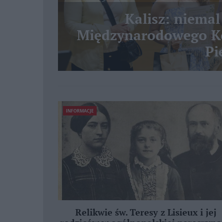
Kalisz: niemal
Międzynarodowego Ko
Pi
INFORMACJE
Relikwie św. Teresy z Lisieux i jej