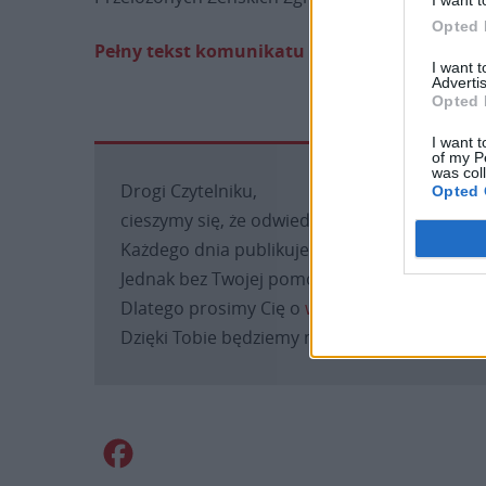
Opted 
Pełny tekst komunikatu publikujemy TUTAJ.
I want 
Advertis
Opted 
I want t
of my P
was col
Drogi Czytelniku,
Opted 
cieszymy się, że odwiedzasz nasz portal. Jest
Każdego dnia publikujemy najważniejsze infor
Jednak bez Twojej pomocy sprostanie temu za
Dlatego prosimy Cię o
wsparcie portalu eKAI
Dzięki Tobie będziemy mogli realizować naszą
Facebook