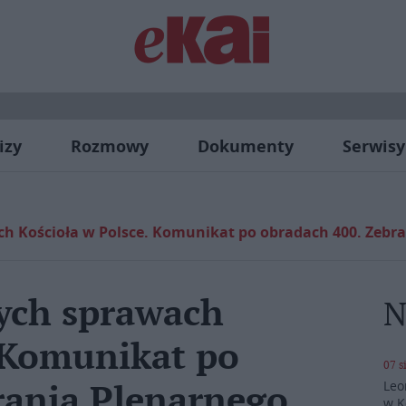
izy
Rozmowy
Dokumenty
Serwisy
ch Kościoła w Polsce. Komunikat po obradach 400. Zebr
cych sprawach
N
. Komunikat po
07 s
Leo
rania Plenarnego
w K