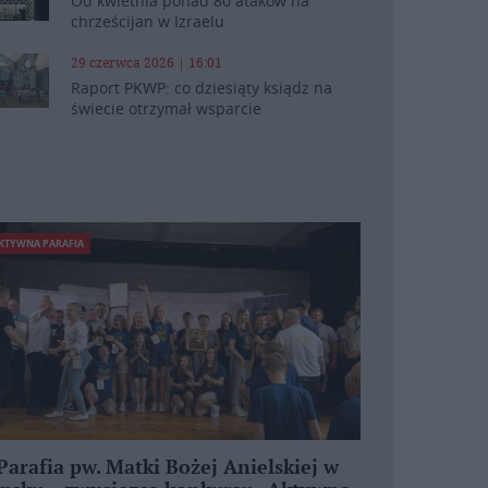
Od kwietnia ponad 80 ataków na
chrześcijan w Izraelu
29 czerwca 2026 | 16:01
Raport PKWP: co dziesiąty ksiądz na
świecie otrzymał wsparcie
KTYWNA PARAFIA
Parafia pw. Matki Bożej Anielskiej w