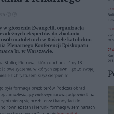
07 s
awa Ⓒ Ⓟ
Bol
spr
 w głoszeniu Ewangelii, organizacja
07 s
 niezależnych ekspertów do zbadania
Zwi
osób małoletnich w Kościele katolickim
to 
nia Plenarnego Konferencji Episkopatu
07 s
 marca br. w Warszawie.
Kar
pra
na Stolicę Piotrową, którą obchodziliśmy 13
ościowe życzenia, w których zapewnili go „o swojej
P
niesie z Chrystusem krzyż cierpienia”.
o była formacja prezbiterów. Podczas obrad
iej, „umożliwiający wielowymiarową odpowiedź na
ymi mierzą się prezbiterzy i kandydaci do
o również stan i kierunki formacji w seminariach
asterstwa powołań” – podaje
komunikat
.