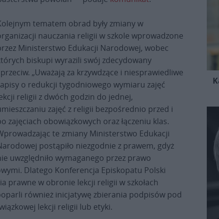
Kolejnym tematem obrad były zmiany w
organizacji nauczania religii w szkole wprowadzone
przez Ministerstwo Edukacji Narodowej, wobec
których biskupi wyrazili swój zdecydowany
sprzeciw. „Uważają za krzywdzące i niesprawiedliwe
K
zapisy o redukcji tygodniowego wymiaru zajęć
ekcji religii z dwóch godzin do jednej,
umieszczaniu zajęć z religii bezpośrednio przed i
po zajęciach obowiązkowych oraz łączeniu klas.
Wprowadzając te zmiany Ministerstwo Edukacji
Narodowej postąpiło niezgodnie z prawem, gdyż
nie uwzględniło wymaganego przez prawo
owymi. Dlatego Konferencja Episkopatu Polski
a prawne w obronie lekcji religii w szkołach
poparli również inicjatywę zbierania podpisów pod
kowej lekcji religii lub etyki.