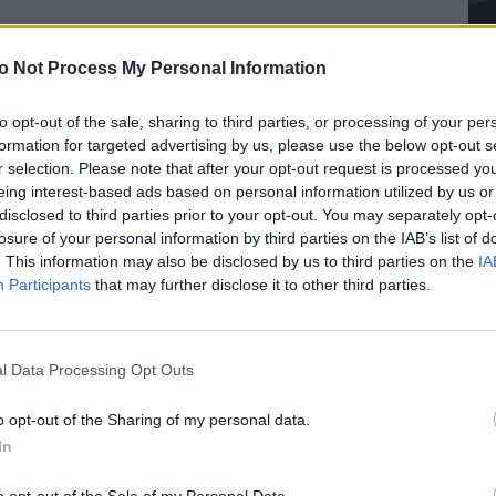
o Not Process My Personal Information
to opt-out of the sale, sharing to third parties, or processing of your per
formation for targeted advertising by us, please use the below opt-out s
r selection. Please note that after your opt-out request is processed y
edialnego w głoszeniu Ewangelii. Przy tej okazji
eing interest-based ads based on personal information utilized by us or
ich w Polskim Radiu i Telewizji Polskiej, a także
disclosed to third parties prior to your opt-out. You may separately opt-
losure of your personal information by third parties on the IAB’s list of
ch zależnych od Konferencji Episkopatu Polski.
. This information may also be disclosed by us to third parties on the
IA
Participants
that may further disclose it to other third parties.
mat projektu powołania Komisji niezależnych
a seksualnego osób małoletnich w Kościele
omisja jest potrzebna, powinna powstać i mieć
l Data Processing Opt Outs
 analizy interdyscyplinarnej. Do przedstawionego
Pr
 zostaną przekazane zespołowi pracującemu nad
o opt-out of the Sharing of my personal data.
at. „Potrzebne będą również dalsze konsultacje w
In
ch Zakonów Męskich oraz Konferencją Wyższych
 Polsce” – czytamy dalej w komunikacie.
o opt-out of the Sale of my Personal Data.