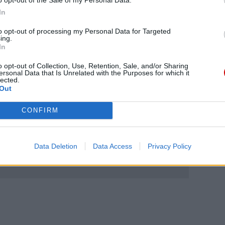
In
to opt-out of processing my Personal Data for Targeted
ing.
In
o opt-out of Collection, Use, Retention, Sale, and/or Sharing
ersonal Data that Is Unrelated with the Purposes for which it
lected.
Out
eśmy tu dla Ciebie!
CONFIRM
macje z życia Kościoła w Polsce i na świecie.
daniu będzie coraz trudniejsze.
.pl za pośrednictwem serwisu Patronite.
Data Deletion
Data Access
Privacy Policy
 misję. Więcej informacji znajdziesz
tutaj
.