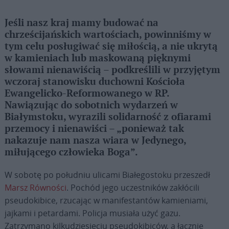
Jeśli nasz kraj mamy budować na
chrześcijańskich wartościach, powinniśmy w
tym celu posługiwać się miłością, a nie ukrytą
w kamieniach lub maskowaną pięknymi
słowami nienawiścią – podkreślili w przyjętym
wczoraj stanowisku duchowni Kościoła
Ewangelicko-Reformowanego w RP.
Nawiązując do sobotnich wydarzeń w
Białymstoku, wyrazili solidarność z ofiarami
przemocy i nienawiści – „ponieważ tak
nakazuje nam nasza wiara w Jedynego,
miłującego człowieka Boga”.
W sobotę po południu ulicami Białegostoku przeszedł
Marsz Równości
. Pochód jego uczestników zakłócili
pseudokibice, rzucając w manifestantów kamieniami,
jajkami i petardami. Policja musiała użyć gazu.
Zatrzymano kilkudziesięciu pseudokibiców, a łącznie