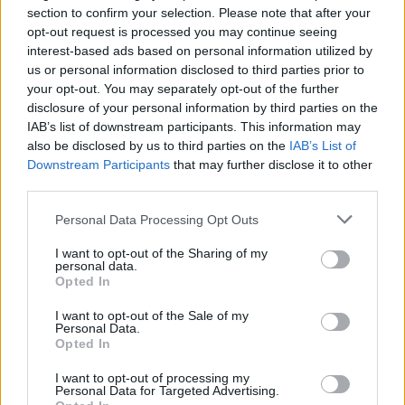
section to confirm your selection. Please note that after your
Facebook
opt-out request is processed you may continue seeing
interest-based ads based on personal information utilized by
Twitter
Messenger
WhatsApp
Email
Copy
Print
us or personal information disclosed to third parties prior to
your opt-out. You may separately opt-out of the further
Link
disclosure of your personal information by third parties on the
Wersja do druku
IAB’s list of downstream participants. This information may
also be disclosed by us to third parties on the
IAB’s List of
Downstream Participants
that may further disclose it to other
BIAŁYSTOK
EWANGELICY
MARSZ RÓWNOŚCI
third parties.
Tagi:
Personal Data Processing Opt Outs
I want to opt-out of the Sharing of my
personal data.
Najnowsze
Opted In
I want to opt-out of the Sale of my
Personal Data.
10 sierpnia 2026 | 20:37
Opted In
Ukraiński minister spraw zagranicznych spotkał się z
nuncjuszem apostolskim w Kijowie
I want to opt-out of processing my
Personal Data for Targeted Advertising.