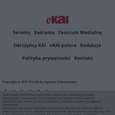
Serwisy
Reklama
Centrum Medialne
Darczyńcy KAI
eKAI poleca
Redakcja
Polityka prywatności
Kontakt
Copyright © 2025 Katolicka Agencja Informacyjna
Nasza strona internetowa używa plików cookies (tzw. ciasteczka) w celach
statystycznych, reklamowych oraz funkcjonalnych. Możesz określić warunki
KAI zastrzega wszelkie prawa do serwisu. Użytkownicy mogą pobierać
przechowywania cookies na Twoim urządzeniu za pomocą ustawień przeglądarki
i drukować fragmenty zawartości serwisu internetowego www.ekai.pl
internetowej.
wyłącznie do użytku osobistego. Publikacja, rozpowszechnianie
Administratorem danych osobowych użytkowników Serwisu jest Katolicka Agencja
Informacyjna sp. z o.o. z siedzibą w Warszawie (KAI). Dane osobowe przetwarzamy m.in.
zawartości niniejszego serwisu lub jej sprzedaż (także framing i in.
w celu wykonania umowy pomiędzy KAI a użytkownikiem Serwisu, wypełnienia