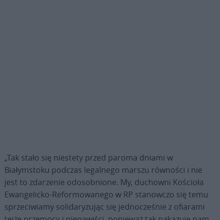
„Tak stało się niestety przed paroma dniami w
Białymstoku podczas legalnego marszu równości i nie
jest to zdarzenie odosobnione. My, duchowni Kościoła
Ewangelicko-Reformowanego w RP stanowczo się temu
sprzeciwiamy solidaryzując się jednocześnie z ofiarami
tejże przemocy i nienawiści, ponieważ tak nakazuje nam