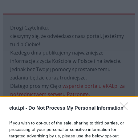
Drogi Czytelniku,
cieszymy się, że odwiedzasz nasz portal. Jesteśmy
tu dla Ciebie!
Każdego dnia publikujemy najważniejsze
informacje z życia Kościoła w Polsce i na świecie.
Jednak bez Twojej pomocy sprostanie temu
zadaniu będzie coraz trudniejsze.
Dlatego prosimy Cię o
wsparcie portalu eKAI.pl za
pośrednictwem serwisu Patronite.
Dzięki Tobie będziemy mogli realizować naszą
ekai.pl -
Do Not Process My Personal Information
misję. Więcej informacji znajdziesz
tutaj
.
If you wish to opt-out of the sale, sharing to third parties, or
processing of your personal or sensitive information for
targeted advertising by us, please use the below opt-out