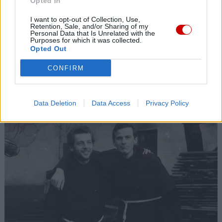
Opted In
10 sierpnia 2026 | 20:27
Wspólne, katolicko-protestanckie nauczanie religii w szkołach
I want to opt-out of Collection, Use,
Retention, Sale, and/or Sharing of my
10 sierpnia 2026 | 20:23
Personal Data that Is Unrelated with the
Purposes for which it was collected.
Prymas Argentyny: nasz lud kocha Papieża
Opted Out
10 sierpnia 2026 | 20:08
CONFIRM
Rosja: młodzi katolicy spotkali się na Syberii
Popularne
Data Deletion
Data Access
Privacy Policy