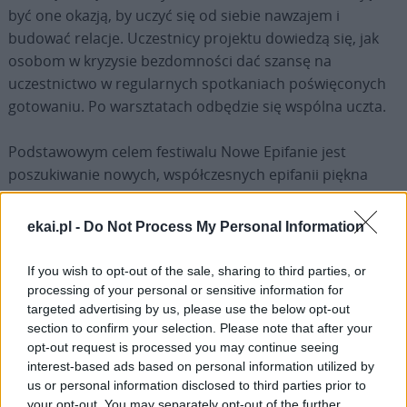
być one okazją, by uczyć się od siebie nawzajem i
budować relacje. Uczestnicy projektu dowiedzą się, jak
osobom w kryzysie bezdomności dać szansę na
uczestnictwo w regularnych spotkaniach poświęconych
gotowaniu. Po warsztatach odbędzie się wspólna uczta.
Podstawowym celem festiwalu Nowe Epifanie jest
poszukiwanie nowych, współczesnych epifanii piękna
oraz inicjowanie twórczego dialogu artystów z tradycyjną
sztuką religijną w duchu „Listu do artystów” Jana Pawła II.
ekai.pl -
Do Not Process My Personal Information
Bilety na wydarzenia są do nabycia poprzez system e-
wejściówki oraz w miejscach festiwalowych i na stronie
If you wish to opt-out of the sale, sharing to third parties, or
internetowej www.noweepifanie.pl
processing of your personal or sensitive information for
targeted advertising by us, please use the below opt-out
section to confirm your selection. Please note that after your
Organizatorem Festiwalu jest Centrum Myśli Jana Pawła
opt-out request is processed you may continue seeing
II. To warszawska instytucja kultury, miejsce spotkań i
interest-based ads based on personal information utilized by
dialogu, ośrodek, w którym przybliżane jest nauczanie
us or personal information disclosed to third parties prior to
papieża. Centrum działa w obszarze kultury, nauki,
your opt-out. You may separately opt-out of the further