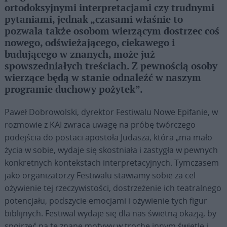
ortodoksyjnymi interpretacjami czy trudnymi
pytaniami, jednak „czasami właśnie to
pozwala także osobom wierzącym dostrzec coś
nowego, odświeżającego, ciekawego i
budującego w znanych, może już
spowszedniałych treściach. Z pewnością osoby
wierzące będą w stanie odnaleźć w naszym
programie duchowy pożytek”.
Paweł Dobrowolski, dyrektor Festiwalu Nowe Epifanie, w
rozmowie z KAI zwraca uwagę na próbę twórczego
podejścia do postaci apostoła Judasza, która „ma mało
życia w sobie, wydaje się skostniała i zastygła w pewnych
konkretnych kontekstach interpretacyjnych. Tymczasem
jako organizatorzy Festiwalu stawiamy sobie za cel
ożywienie tej rzeczywistości, dostrzeżenie ich teatralnego
potencjału, podszycie emocjami i ożywienie tych figur
biblijnych. Festiwal wydaje się dla nas świetną okazją, by
spojrzeć na te znane motywy w trochę innym świetle i