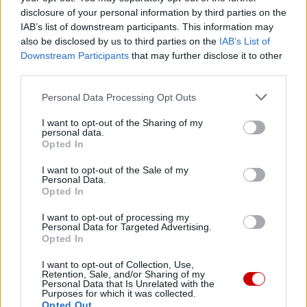
edukacji oraz budowania zaangażowanego i
disclosure of your personal information by third parties on the
IAB’s list of downstream participants. This information may
odpowiedzialnego społeczeństwa. Jako papieski think
also be disclosed by us to third parties on the
IAB’s List of
tank współpracuje ze środowiskiem naukowym,
Downstream Participants
that may further disclose it to other
opiniotwórczym, kształtuje liderów w oparciu o ideę
third parties.
solidarności i odpowiedzialności za dobro wspólne i
drugiego człowieka. Jest operatorem Stypendiów m.st.
Personal Data Processing Opt Outs
Warszawy im. Jana Pawła Ii i organizatorem dwóch
I want to opt-out of the Sharing of my
warszawskich festiwali: Nowe Epifanie oraz Muzyka Wiary
personal data.
Opted In
– Muzyka Pokoju.
I want to opt-out of the Sale of my
Personal Data.
Opted In
I want to opt-out of processing my
Personal Data for Targeted Advertising.
Drogi Czytelniku,
Opted In
cieszymy się, że odwiedzasz nasz portal. Jesteśmy
I want to opt-out of Collection, Use,
tu dla Ciebie!
Retention, Sale, and/or Sharing of my
Personal Data that Is Unrelated with the
Każdego dnia publikujemy najważniejsze
Purposes for which it was collected.
Opted Out