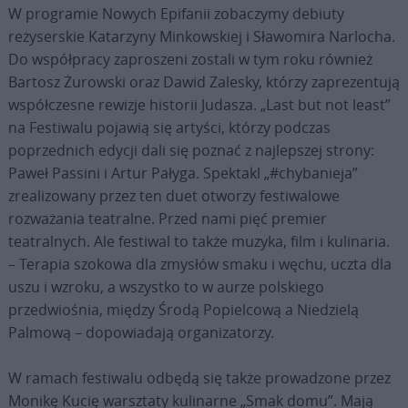
W programie Nowych Epifanii zobaczymy debiuty
reżyserskie Katarzyny Minkowskiej i Sławomira Narlocha.
Do współpracy zaproszeni zostali w tym roku również
Bartosz Żurowski oraz Dawid Zalesky, którzy zaprezentują
współczesne rewizje historii Judasza. „Last but not least”
na Festiwalu pojawią się artyści, którzy podczas
poprzednich edycji dali się poznać z najlepszej strony:
Paweł Passini i Artur Pałyga. Spektakl „#chybanieja”
zrealizowany przez ten duet otworzy festiwalowe
rozważania teatralne. Przed nami pięć premier
teatralnych. Ale festiwal to także muzyka, film i kulinaria.
– Terapia szokowa dla zmysłów smaku i węchu, uczta dla
uszu i wzroku, a wszystko to w aurze polskiego
przedwiośnia, między Środą Popielcową a Niedzielą
Palmową – dopowiadają organizatorzy.
W ramach festiwalu odbędą się także prowadzone przez
Monikę Kucię warsztaty kulinarne „Smak domu”. Mają