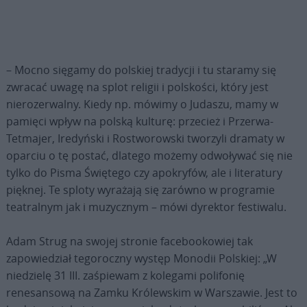
– Mocno sięgamy do polskiej tradycji i tu staramy się
zwracać uwagę na splot religii i polskości, który jest
nierozerwalny. Kiedy np. mówimy o Judaszu, mamy w
pamięci wpływ na polską kulturę: przecież i Przerwa-
Tetmajer, Iredyński i Rostworowski tworzyli dramaty w
oparciu o tę postać, dlatego możemy odwoływać się nie
tylko do Pisma Świętego czy apokryfów, ale i literatury
pięknej. Te sploty wyrażają się zarówno w programie
teatralnym jak i muzycznym – mówi dyrektor festiwalu.
Adam Strug na swojej stronie facebookowiej tak
zapowiedział tegoroczny występ Monodii Polskiej: „W
niedzielę 31 III. zaśpiewam z kolegami polifonię
renesansową na Zamku Królewskim w Warszawie. Jest to