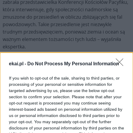
zabrała przedstawicielka Konferencji Kościołów Pacyfiku,
która interweniuje, gdy społeczności nadmorskie są
zmuszone do przesiedleń w obliczu zbliżających się fal
powodziowych. Takie przesiedlenie jest niezwykle
trudnym przedsięwzięciem, ponieważ ziemia i ocean są
ważnym elementem tożsamości tych ludzi – wyjaśniła
ekspertka.
W pracach zgromadzenia kontynentalnego bierze udział
ekai.pl -
Do Not Process My Personal Information
także s. Nathalie Becquart – podsekretarz w Sekretariacie
Generalnym Synodu o synodalności. W swoim
If you wish to opt-out of the sale, sharing to third parties, or
wystąpieniu 7 lutego powiedziała, że właściwym tematem
processing of your personal or sensitive information for
obecnego Synodu jest tożsamość Kościoła, bo przecież
targeted advertising by us, please use the below opt-out
section to confirm your selection. Please note that after your
zasadniczy temat, jakim jest „synodalność”, można
opt-out request is processed you may continue seeing
poznać tylko dzięki wspólnemu działaniu. Dzięki praktyce
interest-based ads based on personal information utilized by
synodalności, nawiązującej do II Soboru Watykańskiego,
us or personal information disclosed to third parties prior to
Kościół udziela „odpowiedzi na Boże wezwanie w każdym
your opt-out. You may separately opt-out of the further
czasie i w każdym miejscu”. W ten sposób jest
disclosure of your personal information by third parties on the