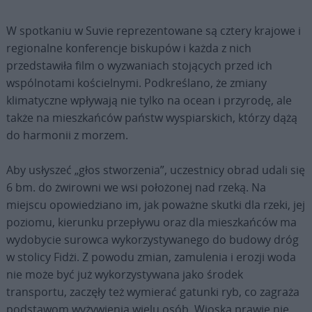
W spotkaniu w Suvie reprezentowane są cztery krajowe i
regionalne konferencje biskupów i każda z nich
przedstawiła film o wyzwaniach stojących przed ich
wspólnotami kościelnymi. Podkreślano, że zmiany
klimatyczne wpływają nie tylko na ocean i przyrodę, ale
także na mieszkańców państw wyspiarskich, którzy dążą
do harmonii z morzem.
Aby usłyszeć „głos stworzenia”, uczestnicy obrad udali się
6 bm. do żwirowni we wsi położonej nad rzeką. Na
miejscu opowiedziano im, jak poważne skutki dla rzeki, jej
poziomu, kierunku przepływu oraz dla mieszkańców ma
wydobycie surowca wykorzystywanego do budowy dróg
w stolicy Fidżi. Z powodu zmian, zamulenia i erozji woda
nie może być już wykorzystywana jako środek
transportu, zaczęły też wymierać gatunki ryb, co zagraża
podstawom wyżywienia wielu osób. Wioska prawie nie