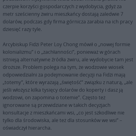
czerpie korzyści gospodarczych z wydobycia, gdyż za
metr sześcienny żwiru mieszkańcy dostają zaledwie 7
dolarów, podczas gdy firma górnicza zarabia na ich pracy
dziesięć razy tyle.
Arcybiskup Fidżi Peter Loy Chong mówił o „nowej formie
kolonializmu” i o „zachłanności”, ponieważ w górach
istnieją alternatywne źródła żwiru, ale wydobycie tam jest
droższe. Problem polega na tym, że wodzowie wiosek
odpowiedzialni za podejmowanie decyzji na Fidżi mają
„totemy”, które wyrażają „świętość” związku z naturą, „ale
jeśli włożysz kilka tysięcy dolarów do koperty i dasz ją
wodzowi, on zapomina o totemie”. Często też
ignorowane są przewidziane w takich decyzjach
konsultacje z mieszkańcami wsi, „co jest szkodliwe nie
tylko dla środowiska, ale też dla stosunków we wsi” –
oświadczył hierarcha.