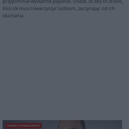
przypomniał wysłannik papieski. Dodał, że aby to zrobić,
Kościół musi towarzyszyć ludziom, zaczynając od ich
słuchania.
SYNOD O SYNODALNOŚCI