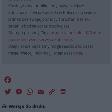
Każdego dnia publikujemy najważniejsze
informacje z życia Kościoła w Polsce i na świecie.
Jednak bez Twojej pomocy sprostanie temu
zadaniu będzie coraz trudniejsze.
Dlatego prosimy Cię o
wsparcie portalu eKAI.pl za
pośrednictwem serwisu Patronite.
Dzięki Tobie będziemy mogli realizować naszą
misję. Więcej informacji znajdziesz
tutaj
.
Facebook
Twitter
Messenger
WhatsApp
Email
Copy
Print
Link
Wersja do druku