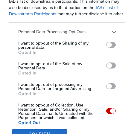
IAB’s list of downstream participants. This information may
kontynuowana recepcja Vaticanum II – stwierdziła s.
also be disclosed by us to third parties on the
IAB’s List of
Becquart.
Downstream Participants
that may further disclose it to other
third parties.
Kolejne kontynentalne spotkania „procesu synodalnego”
zaplanowano na najbliższe tygodnie do końca marca. Na
Personal Data Processing Opt Outs
przykład przedstawiciele katolickich Kościołów
I want to opt-out of the Sharing of my
wschodnich spotkają się od 12 do 18 lutego w Bejrucie w
personal data.
Opted In
Libanie. Zgromadzenie azjatyckie zbierze się w stolicy
Tajlandii – Bangkoku w dniach 24-27 lutego, podczas gdy
I want to opt-out of the Sale of my
Personal Data.
faza synodalna dla Afryki odbędzie się w Addis Abebie od
Opted In
1 do 3 marca, a dla Ameryki Południowej (Kolumbia) w
dniach 17-23 marca. W Ameryce Północnej dziesięć
I want to opt-out of processing my
Personal Data for Targeted Advertising.
regionalnych zgromadzeń odbyło się już w styczniu
Opted In
online. Obecnie trwa etap europejski w Pradze.
I want to opt-out of Collection, Use,
Retention, Sale, and/or Sharing of my
Personal Data that Is Unrelated with the
Każde z tych siedmiu zgromadzeń kontynentalnych
Purposes for which it was collected.
opracuje własny dokument ze swoich obrad i prześle go
Opted Out
do Sekretariatu Generalnego Synodu w Rzymie do końca