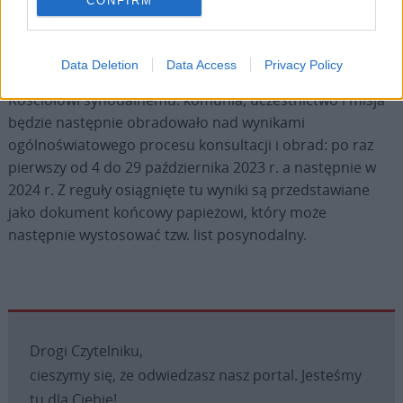
CONFIRM
marca. Materiały z tych tekstów wejdą z kolei do drugiego
dokumentu roboczego Synodu, który ma być ogłoszony
w czerwcu br. Na jego podstawie XVI zwyczajne
Data Deletion
Data Access
Privacy Policy
zgromadzenie ogólne Synodu Biskupów pod hasłem: „Ku
Kościołowi synodalnemu: komunia, uczestnictwo i misja”
będzie następnie obradowało nad wynikami
ogólnoświatowego procesu konsultacji i obrad: po raz
pierwszy od 4 do 29 października 2023 r. a następnie w
2024 r. Z reguły osiągnięte tu wyniki są przedstawiane
jako dokument końcowy papieżowi, który może
następnie wystosować tzw. list posynodalny.
Drogi Czytelniku,
cieszymy się, że odwiedzasz nasz portal. Jesteśmy
tu dla Ciebie!