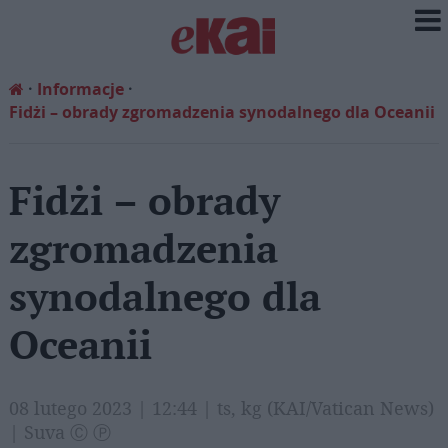
Informacje
Fidżi – obrady zgromadzenia synodalnego dla Oceanii
Fidżi – obrady
zgromadzenia
synodalnego dla
Oceanii
08 lutego 2023 | 12:44 | ts, kg (KAI/Vatican News)
| Suva Ⓒ Ⓟ