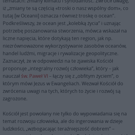
tematach: zmiany klimatu i synodalność. Zwrócił uwagę,
iż „zmiany te są częścią «troski o nasz wspólny dom», co
tutaj [w Oceanii] oznacza również troskę o ocean”.
Podkreśliwszy, że ocean jest „kolebką życia” i uznając
potrzebę poszanowania stworzenia, mówca wskazał na
liczne napięcia, które dotykają ten region, jak np.
niezrównoważone wykorzystywanie zasobów oceanów,
handel ludźmi, migracje i rywalizacje geopolityczne.
Zaznaczył, że w odpowiedzi na te zjawiska Kościół
proponuje „integralny rozwój człowieka”, który – jak
nauczał
św. Paweł VI
– łączy się z „obfitym życiem”, o
którym mówi Jezus w Ewangeliach. Wezwał Kościół do
zwrócenia uwagi na tych, których to życie i rozwój są
zagrożone.
Kościół jest powołany nie tylko do wypowiadania się na
temat rozwoju człowieka, ale do ingerowania w dzieje
ludzkości, „wzbogacając teraźniejszość dobrem” –