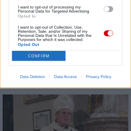
I want to opt-out of processing my
Personal Data for Targeted Advertising.
Opted In
I want to opt-out of Collection, Use,
Retention, Sale, and/or Sharing of my
Personal Data that Is Unrelated with the
Purposes for which it was collected.
Opted Out
CONFIRM
Ministerstwo Sprawiedliwości: kościelna Komisja ds.
Data Deletion
Data Access
Privacy Policy
wykorzystania seksualnego małoletnich niezgodna z
prawem