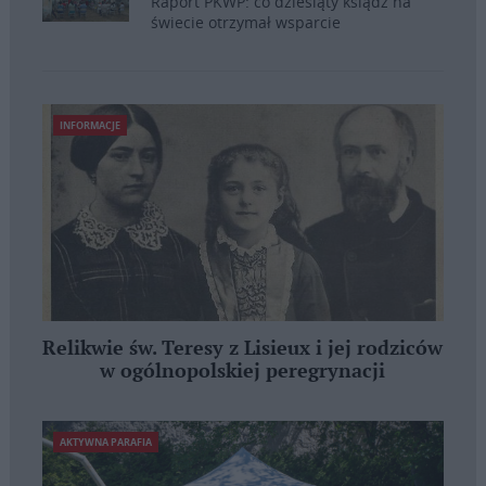
Raport PKWP: co dziesiąty ksiądz na
świecie otrzymał wsparcie
INFORMACJE
Relikwie św. Teresy z Lisieux i jej rodziców
w ogólnopolskiej peregrynacji
AKTYWNA PARAFIA