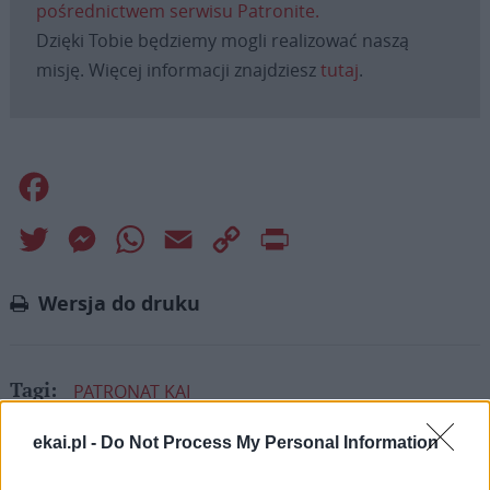
pośrednictwem serwisu Patronite.
Dzięki Tobie będziemy mogli realizować naszą
misję. Więcej informacji znajdziesz
tutaj
.
Facebook
Twitter
Messenger
WhatsApp
Email
Copy
Print
Link
Wersja do druku
PATRONAT KAI
Tagi:
ekai.pl -
Do Not Process My Personal Information