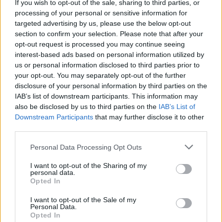
If you wish to opt-out of the sale, sharing to third parties, or
Najnowsze
processing of your personal or sensitive information for
targeted advertising by us, please use the below opt-out
section to confirm your selection. Please note that after your
05 sierpnia 2026 | 21:23
opt-out request is processed you may continue seeing
Przewodniczący KEP na temat przygotowań do wizyty papieża
interest-based ads based on personal information utilized by
us or personal information disclosed to third parties prior to
05 sierpnia 2026 | 20:38
your opt-out. You may separately opt-out of the further
Kard. Kikuchi z okazji rocznicy bombardowań atomowych
disclosure of your personal information by third parties on the
IAB’s list of downstream participants. This information may
05 sierpnia 2026 | 20:00
also be disclosed by us to third parties on the
IAB’s List of
Kard. Makrickas w święto Matki Bożej Śnieżnej
Downstream Participants
that may further disclose it to other
third parties.
05 sierpnia 2026 | 19:23
Coraz więcej ataków na chrześcijan w Europie. Anja Tang:
Personal Data Processing Opt Outs
problem przez lata był niedostrzegany
I want to opt-out of the Sharing of my
Popularne
personal data.
Opted In
I want to opt-out of the Sale of my
Personal Data.
Opted In