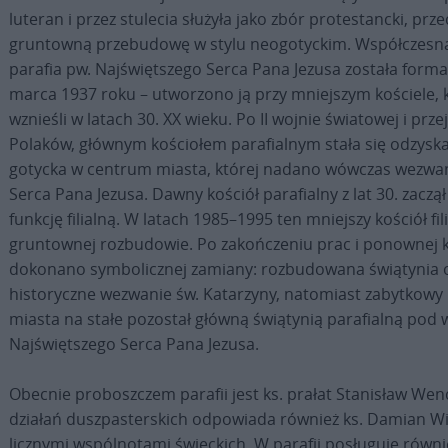
luteran i przez stulecia służyła jako zbór protestancki, pr
gruntowną przebudowę w stylu neogotyckim. Współczesna
parafia pw. Najświętszego Serca Pana Jezusa została form
marca 1937 roku – utworzono ją przy mniejszym kościele, kt
wznieśli w latach 30. XX wieku. Po II wojnie światowej i prz
Polaków, głównym kościołem parafialnym stała się odzyska
gotycka w centrum miasta, której nadano wówczas wezwan
Serca Pana Jezusa. Dawny kościół parafialny z lat 30. zaczą
funkcję filialną. W latach 1985–1995 ten mniejszy kościół f
gruntownej rozbudowie. Po zakończeniu prac i ponownej k
dokonano symbolicznej zamiany: rozbudowana świątynia 
historyczne wezwanie św. Katarzyny, natomiast zabytkowy
miasta na stałe pozostał główną świątynią parafialną po
Najświętszego Serca Pana Jezusa.
Obecnie proboszczem parafii jest ks. prałat Stanisław Wenc
działań duszpasterskich odpowiada również ks. Damian Wie
licznymi wspólnotami świeckich. W parafii posługuje równi