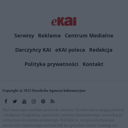
Serwisy
Reklama
Centrum Medialne
Darczyńcy KAI
eKAI poleca
Redakcja
Polityka prywatności
Kontakt
Copyright © 2025 Katolicka Agencja Informacyjna
KAI zastrzega wszelkie prawa do serwisu. Użytkownicy mogą pobierać
i drukować fragmenty zawartości serwisu internetowego www.ekai.pl
wyłącznie do użytku osobistego. Publikacja, rozpowszechnianie
zawartości niniejszego serwisu lub jej sprzedaż (także framing i in.