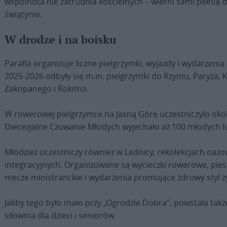
wspólnota nie zatrudnia kościelnych – wierni sami pełnią d
świątynie.
W drodze i na boisku
Parafia organizuje liczne pielgrzymki, wyjazdy i wydarzeni
2025-2026 odbyły się m.in. pielgrzymki do Rzymu, Paryża, 
Zakopanego i Rokitna.
W rowerowej pielgrzymce na Jasną Górę uczestniczyło oko
Diecezjalne Czuwanie Młodych wyjechało aż 100 młodych lu
Młodzież uczestniczy również w Lednicy, rekolekcjach oazo
integracyjnych. Organizowane są wycieczki rowerowe, pies
mecze ministranckie i wydarzenia promujące zdrowy styl ży
Jakby tego było mało przy „Ogrodzie Dobra”, powstała tak
siłownia dla dzieci i seniorów.