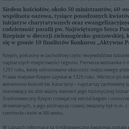
Siedem kościołów, około 50 ministrantów, 60-o
wspólnota oazowa, tysiące posadzonych kwiatów 
inicjatyw charytatywnych oraz ewangelizacyjny
codzienność parafii pw. Najświętszego Serca Pa
Rzepinie w diecezji zielonogórsko-gorzowskiej, 
się w gronie 10 finalistów Konkursu „Aktywna P
Rzepin, położony w zachodniej części województwa lubuski
najstarszych miejscowości regionu. Pierwsza wzmianka o m
1297 roku, kiedy odnotowano obecność miejscowego pleb
Prawa miejskie Rzepin uzyskał w 1329 roku. Wkrótce po lok
wzniesiono kościół św. Katarzyny – najstarszy zachowany z
stanowiący do dziś ważny element jego historycznej tożsa
Średniowieczny Rzepin rozwijał się wśród bagien i umocni
drewnianych, a jego późniejszy rozwój związany był m.in. 
rzemiosła i kolei w XIX wieku.
W czasach reformacji ta średniowieczna świątynia została 