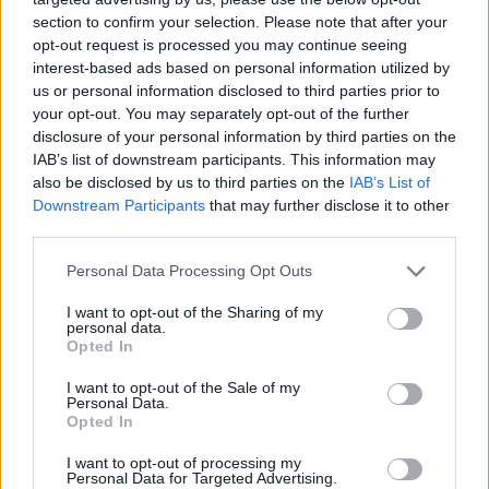
section to confirm your selection. Please note that after your
opt-out request is processed you may continue seeing
interest-based ads based on personal information utilized by
us or personal information disclosed to third parties prior to
Najnowsze
your opt-out. You may separately opt-out of the further
disclosure of your personal information by third parties on the
IAB’s list of downstream participants. This information may
09 sierpnia 2026 | 10:06
also be disclosed by us to third parties on the
IAB’s List of
9 sierpnia Kościół wspomina św. Teresę Benedyktę od Krzyża – Ed
Downstream Participants
that may further disclose it to other
third parties.
09 sierpnia 2026 | 04:22
Kard. Timothy Radcliffe na odpuście u gdańskich dominikanów
Personal Data Processing Opt Outs
08 sierpnia 2026 | 21:11
I want to opt-out of the Sharing of my
personal data.
45 Kielecka Piesza Pielgrzymka na Jasną Górę
Opted In
08 sierpnia 2026 | 21:07
I want to opt-out of the Sale of my
Coca-Cola dyskryminuje Jezusa Króla?
Personal Data.
Opted In
Popularne
I want to opt-out of processing my
Personal Data for Targeted Advertising.