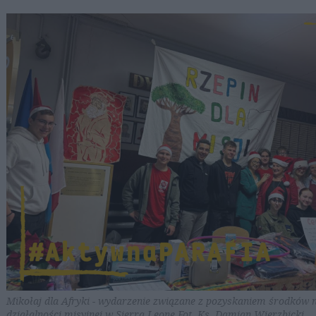
Mikołaj dla Afryki - wydarzenie związane z pozyskaniem środków 
działalności misyjnej w Sierra Leone Fot. Ks. Damian Wierzbicki