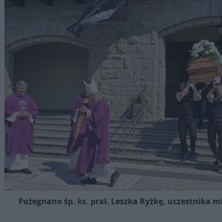
Pożegnano śp. ks. prał. Leszka Ryżkę, uczestnika m