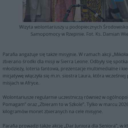
Wizyta wolontariuszy u podopiecznych Środowis
Samopomocy w Rzepinie. Fot. Ks. Damian Wie
Parafia angażuje się także misyjnie. W ramach akcji „Mikołaj
zbierano środki dla misji w Sierra Leone. Odbyły się spotkan
młodzieży, loteria fantowa, prezentacje multimedialne i k
inicjatywę włączyła się m.in. siostra Laura, która wcześniej
misjach w Afryce.
Wolontariusze regularnie uczestniczą również w ogólnopols
Pomagam” oraz „Zbieram to w Szkole”. Tylko w marcu 2026
kilogramów monet zbieranych na cele misyjne.
Parafia prowadzi także akcję „Dar Juniora dla Seniora”, w k