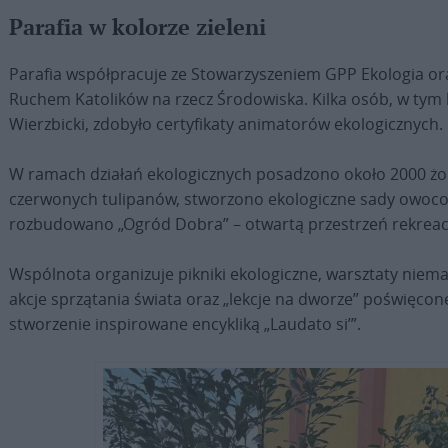
Parafia w kolorze zieleni
Parafia współpracuje ze Stowarzyszeniem GPP Ekologia o
Ruchem Katolików na rzecz Środowiska. Kilka osób, w tym
Wierzbicki, zdobyło certyfikaty animatorów ekologicznych.
W ramach działań ekologicznych posadzono około 2000 żonk
czerwonych tulipanów, stworzono ekologiczne sady owoc
rozbudowano „Ogród Dobra” – otwartą przestrzeń rekreacy
Wspólnota organizuje pikniki ekologiczne, warsztaty niem
akcje sprzątania świata oraz „lekcje na dworze” poświęcon
stworzenie inspirowane encykliką „Laudato si’”.