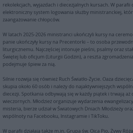
rekolekcjach, wyjazdach i diecezjalnych kursach. W parafii 
elektroniczny system logowania służby ministranckiej, k
zaangażowanie chłopców.
W latach 2025-2026 ministranci ukończyli kursy na ceremoni
panie ukończyły kursy na Precentorki – to osoba przewod
liturgicznemu. Najczęściej intonuje pieśni, psalmy oraz sta
Świętej lub oficjum (Liturgii Godzin), a reszta zgromadzenia
podejmuje śpiew za nią.
Silnie rozwija się również Ruch Światło-Życie. Oaza dziecię
skupia około 60 osób i należy do najaktywniejszych wspóln
diecezji. Spotkania odbywają się w każdy piątek i trwają aż
wieczornych. Młodzież organizuje wydarzenia ewangelizac
misteria, bierze udział w Światowych Dniach Młodzieży ora
wspólnoty na Facebooku, Instagramie i TikToku.
W parafii działają także m.in. Grupa św. Ojca Pio, Żywy Róż