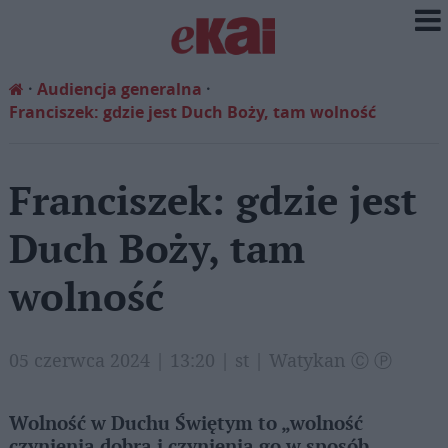
Audiencja generalna
Franciszek: gdzie jest Duch Boży, tam wolność
Franciszek: gdzie jest
Duch Boży, tam
wolność
05 czerwca 2024 | 13:20 | st | Watykan Ⓒ Ⓟ
Wolność w Duchu Świętym to „wolność
czynienia dobra i czynienia go w sposób