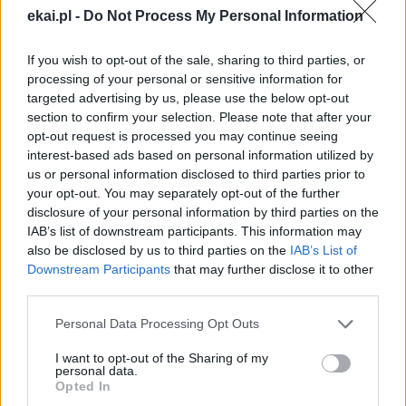
AUDIENCJA GENERALNA
DUCH ŚWIĘTY
Tagi:
ekai.pl -
Do Not Process My Personal Information
FRANCISZEK
If you wish to opt-out of the sale, sharing to third parties, or
processing of your personal or sensitive information for
targeted advertising by us, please use the below opt-out
section to confirm your selection. Please note that after your
opt-out request is processed you may continue seeing
Najnowsze
interest-based ads based on personal information utilized by
us or personal information disclosed to third parties prior to
your opt-out. You may separately opt-out of the further
09 sierpnia 2026 | 04:22
disclosure of your personal information by third parties on the
Kard. Timothy Radcliffe na odpuście u gdańskich dominikanów
IAB’s list of downstream participants. This information may
also be disclosed by us to third parties on the
IAB’s List of
08 sierpnia 2026 | 21:11
Downstream Participants
that may further disclose it to other
45 Kielecka Piesza Pielgrzymka na Jasną Górę
third parties.
08 sierpnia 2026 | 21:07
Personal Data Processing Opt Outs
Coca-Cola dyskryminuje Jezusa Króla?
I want to opt-out of the Sharing of my
08 sierpnia 2026 | 20:19
personal data.
Siostra Wolfers: w czasach kryzysu radość ma siłę polityczną
Opted In