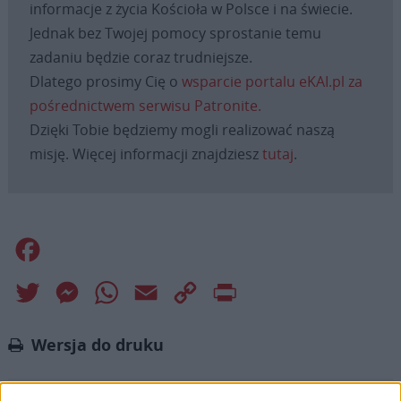
informacje z życia Kościoła w Polsce i na świecie.
Jednak bez Twojej pomocy sprostanie temu
zadaniu będzie coraz trudniejsze.
Dlatego prosimy Cię o
wsparcie portalu eKAI.pl za
pośrednictwem serwisu Patronite.
Dzięki Tobie będziemy mogli realizować naszą
misję. Więcej informacji znajdziesz
tutaj
.
Facebook
Twitter
Messenger
WhatsApp
Email
Copy
Print
Link
Wersja do druku