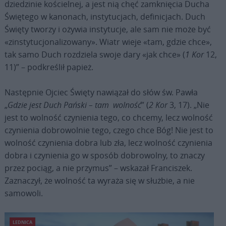
dziedzinie kościelnej, a jest nią chęć zamknięcia Ducha
Świętego w kanonach, instytucjach, definicjach. Duch
Święty tworzy i ożywia instytucje, ale sam nie może być
«zinstytucjonalizowany». Wiatr wieje «tam, gdzie chce»,
tak samo Duch rozdziela swoje dary «jak chce» (
1 Kor
12,
11)” – podkreślił papież.
Następnie Ojciec Święty nawiązał do słów św. Pawła
„
Gdzie jest Duch Pański – tam wolność
” (
2 Kor
3, 17). „Nie
jest to wolność czynienia tego, co chcemy, lecz wolność
czynienia dobrowolnie tego, czego chce Bóg! Nie jest to
wolność czynienia dobra lub zła, lecz wolność czynienia
dobra i czynienia go w sposób dobrowolny, to znaczy
przez pociąg, a nie przymus” – wskazał Franciszek.
Zaznaczył, że wolność ta wyraża się w służbie, a nie
samowoli.
LEDNICA