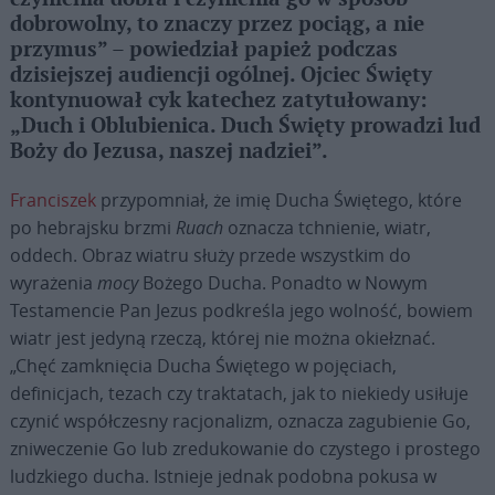
dobrowolny, to znaczy przez pociąg, a nie
przymus” – powiedział papież podczas
dzisiejszej audiencji ogólnej. Ojciec Święty
kontynuował cyk katechez zatytułowany:
„Duch i Oblubienica. Duch Święty prowadzi lud
Boży do Jezusa, naszej nadziei”.
Franciszek
przypomniał, że imię Ducha Świętego, które
po hebrajsku brzmi
Ruach
oznacza tchnienie, wiatr,
oddech. Obraz wiatru służy przede wszystkim do
wyrażenia
mocy
Bożego Ducha. Ponadto w Nowym
Testamencie Pan Jezus podkreśla jego wolność, bowiem
wiatr jest jedyną rzeczą, której nie można okiełznać.
„Chęć zamknięcia Ducha Świętego w pojęciach,
definicjach, tezach czy traktatach, jak to niekiedy usiłuje
czynić współczesny racjonalizm, oznacza zagubienie Go,
zniweczenie Go lub zredukowanie do czystego i prostego
ludzkiego ducha. Istnieje jednak podobna pokusa w