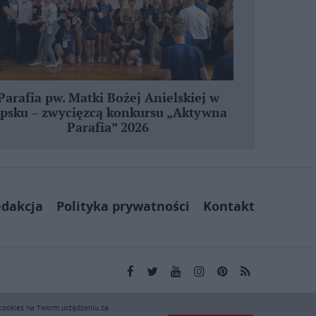
Parafia pw. Matki Bożej Anielskiej w
ipsku – zwycięzcą konkursu „Aktywna
Parafia” 2026
dakcja
Polityka prywatności
Kontakt
kai.pl wyłącznie do użytku osobistego. Publikacja,
 cookies na Twoim urządzeniu za
ej zgody KAI zabronione i stanowią naruszenie ustaw o