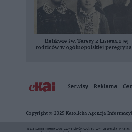
Relikwie św. Teresy z Lisieux i jej
rodziców w ogólnopolskiej peregryna
Serwisy
Reklama
Ce
Copyright © 2025 Katolicka Agencja Informacy
KAI zastrzega wszelkie prawa do serwisu. Użytkownicy mog
Nasza strona internetowa używa plików cookies (tzw. ciasteczka) w celac
rozpowszechnianie zawartości niniejszego serwisu lub jej 