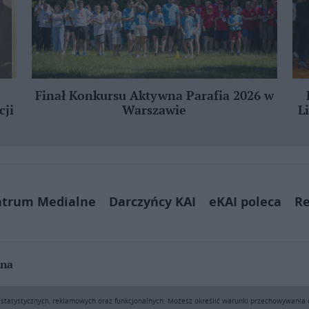
Finał Konkursu Aktywna Parafia 2026 w
cji
Warszawie
L
ntrum Medialne
Darczyńcy KAI
eKAI poleca
Re
jna
ą pobierać i drukować fragmenty zawartości serwisu internetowego www.e
h statystycznych, reklamowych oraz funkcjonalnych. Możesz określić warunki przechowywania
sprzedaż (także framing i in. podobne metody), są bez uprzedniej pisemn