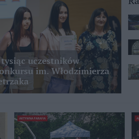
Ra
 tysiąc uczestników
nkursu im. Włodzimierza
etrzaka
AKTYWNA PARAFIA
A