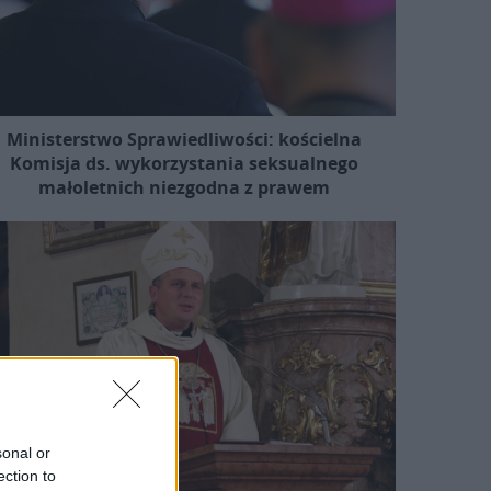
Ministerstwo Sprawiedliwości: kościelna
Komisja ds. wykorzystania seksualnego
małoletnich niezgodna z prawem
sonal or
ection to