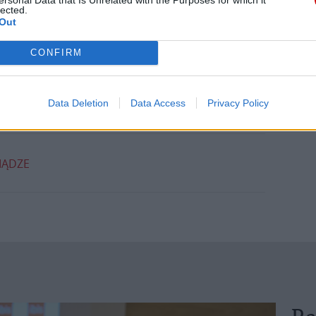
lected.
Out
CONFIRM
Data Deletion
Data Access
Privacy Policy
IĄDZE