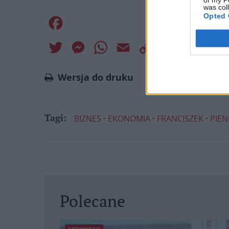
was col
Opted 
Facebook
Twitter
Messenger
WhatsApp
Email
Copy
Print
Link
Wersja do druku
BIZNES
EKONOMIA
FRANCISZEK
PIEN
Tagi:
Polecane