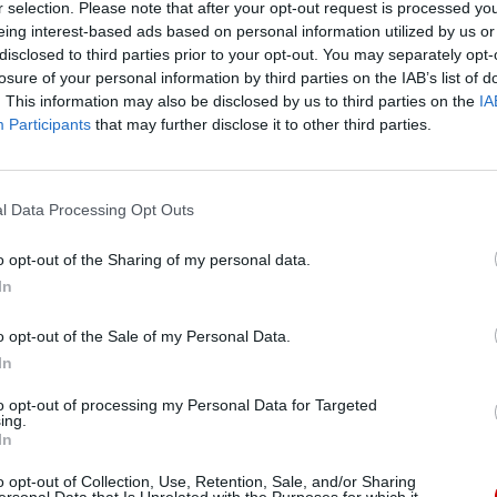
r selection. Please note that after your opt-out request is processed y
miłosiernego Samarytanina współistnieją na tych
eing interest-based ads based on personal information utilized by us or
samych rynkach, na tych samych giełdach, na tych
disclosed to third parties prior to your opt-out. You may separately opt-
samych placach. Ekonomia rośnie i staje się
losure of your personal information by third parties on the IAB’s list of
. This information may also be disclosed by us to third parties on the
IA
ludzka, kiedy pieniądze Samarytan przekraczają
Participants
that may further disclose it to other third parties.
liczebnie te należące do Judasza”.
l Data Processing Opt Outs
o opt-out of the Sharing of my personal data.
In
eśmy tu dla Ciebie!
macje z życia Kościoła w Polsce i na świecie.
o opt-out of the Sale of my Personal Data.
In
daniu będzie coraz trudniejsze.
K
.pl za pośrednictwem serwisu Patronite.
to opt-out of processing my Personal Data for Targeted
ing.
 misję. Więcej informacji znajdziesz
tutaj
.
In
o opt-out of Collection, Use, Retention, Sale, and/or Sharing
ersonal Data that Is Unrelated with the Purposes for which it