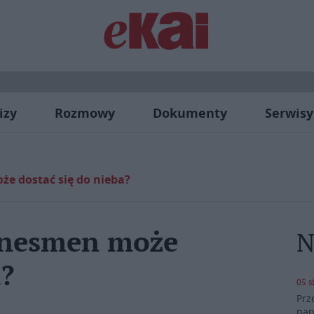
izy
Rozmowy
Dokumenty
Serwisy
że dostać się do nieba?
iznesmen może
N
a?
05 s
Prz
pap