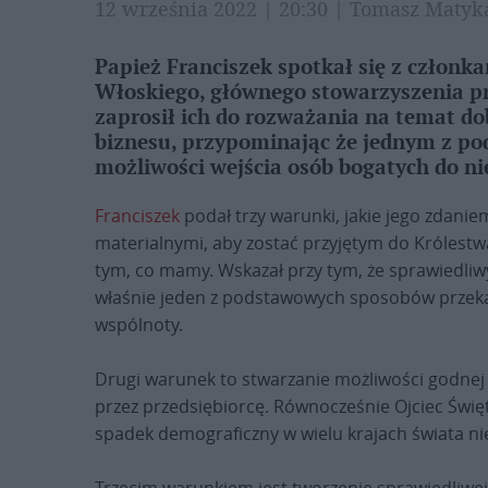
12 września 2022 | 20:30 | Tomasz Maty
Papież Franciszek spotkał się z członk
Włoskiego, głównego stowarzyszenia pr
zaprosił ich do rozważania na temat d
biznesu, przypominając że jednym z po
możliwości wejścia osób bogatych do ni
Franciszek
podał trzy warunki, jakie jego zdani
materialnymi, aby zostać przyjętym do Królestwa
tym, co mamy. Wskazał przy tym, że sprawiedliw
właśnie jeden z podstawowych sposobów przek
wspólnoty.
Drugi warunek to stwarzanie możliwości godnej 
przez przedsiębiorcę. Równocześnie Ojciec Święt
spadek demograficzny w wielu krajach świata n