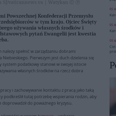
ka SJ/vaticannews.va | Watykan Ⓒ Ⓟ
05 s
Kar
ami Powszechnej Konfederacji Przemysłu
zedsiębiorców w tym kraju. Ojciec Święty
05 s
obrego używania własnych środków i
Kar
dstawowych pytań Ewangelii jest kwestia
eba.
05 s
Cor
em należy spełnić w zarządzaniu dobrami
pro
 Niebieskiego. Pierwszym jest duch dzielenia się
P
y system podatkowy stanowi w swojej istocie
azywania własnych środków na rzecz dobra
pracy i zachowywanie kontaktu z pracą jako taką
y podkreślił tutaj potrzebę wspierania rodzin, aby
ie doprowadził do poważnego kryzysu.