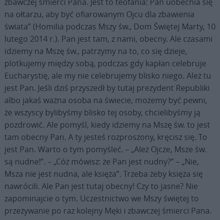
zbawczej śmierci Pana. Jest to teofania: Pan uobecnia się
na ołtarzu, aby być ofiarowanym Ojcu dla zbawienia
świata” (Homilia podczas Mszy św., Dom Świętej Marty, 10
lutego 2014 r.). Pan jest tam, z nami, obecny. Ale czasami
idziemy na Mszę św., patrzymy na to, co się dzieje,
plotkujemy między sobą, podczas gdy kapłan celebruje
Eucharystię, ale my nie celebrujemy blisko niego. Ależ tu
jest Pan. Jeśli dziś przyszedł by tutaj prezydent Republiki
albo jakaś ważna osoba na świecie, możemy być pewni,
że wszyscy bylibyśmy blisko tej osoby, chcielibyśmy ją
pozdrowić. Ale pomyśl, kiedy idziemy na Mszę św. to jest
tam obecny Pan. A ty jesteś rozproszony, kręcisz się. To
jest Pan. Warto o tym pomyśleć. – „Ależ Ojcze, Msze św.
są nudne!”. – „Cóż mówisz: że Pan jest nudny?” – „Nie,
Msza nie jest nudna, ale księża”. Trzeba żeby księża się
nawrócili. Ale Pan jest tutaj obecny! Czy to jasne? Nie
zapominajcie o tym. Uczestnictwo we Mszy świętej to
przeżywanie po raz kolejny Męki i zbawczej śmierci Pana.