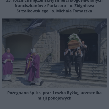
35. rocznica męczeńskiej śmierci błogosławionych
franciszkanów z Pariacoto – o. Zbigniewa
Strzałkowskiego i o. Michała Tomaszka
Pożegnano śp. ks. prał. Leszka Ryżkę, uczestnika
misji pokojowych