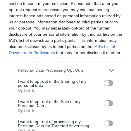
niedzielę z inicjatywy Konferencji Episkopatu Polski i
section to confirm your selection. Please note that after your
Stowarzyszenia Pomoc Kościołowi w Potrzebie, już po raz
opt-out request is processed you may continue seeing
dziewiąty będziecie obchodzili w Polsce Dzień
interest-based ads based on personal information utilized by
us or personal information disclosed to third parties prior to
Solidarności z Kościołem Prześladowanym, wspierając
your opt-out. You may separately opt-out of the further
duchowo i materialnie braci i siostry na Bliskim
disclosure of your personal information by third parties on the
Wschodzie. Niech wasze modlitwy i ofiary będą dla nich
IAB’s list of downstream participants. This information may
konkretną pomocą i znakiem łączności ze wszystkimi,
also be disclosed by us to third parties on the
IAB’s List of
którzy cierpią dla imienia Chrystusa na całym świecie.
Downstream Participants
that may further disclose it to other
Wam tu obecnym i waszym bliskim, szczególnie redakcji i
third parties.
słuchaczom Radia Katowice, które obchodzi w tym roku
Personal Data Processing Opt Outs
90-lecie swego istnienia, z serca błogosławię.
I want to opt-out of the Sharing of my
personal data.
W audiencji udział wzięli między innymi: osoby przybyłe z
Opted In
Biurem Pielgrzymkowym PAX z Białegostoku; Biurem
I want to opt-out of the Sale of my
Podróży AVIATOUR oraz Biurem Podróży ITAKA z Opola.
Personal Data.
Opted In
I want to opt-out of processing my
Personal Data for Targeted Advertising.
Opted In