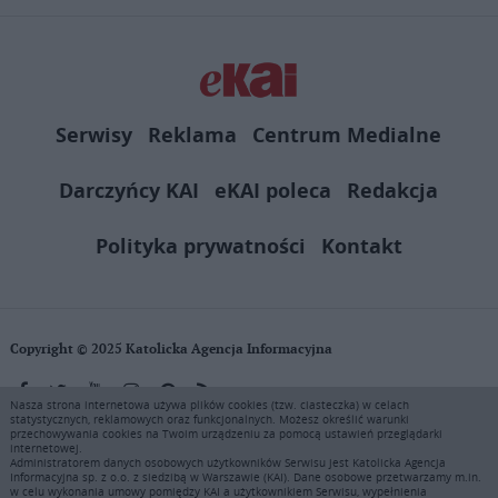
Serwisy
Reklama
Centrum Medialne
Darczyńcy KAI
eKAI poleca
Redakcja
Polityka prywatności
Kontakt
Copyright © 2025 Katolicka Agencja Informacyjna
Nasza strona internetowa używa plików cookies (tzw. ciasteczka) w celach
statystycznych, reklamowych oraz funkcjonalnych. Możesz określić warunki
KAI zastrzega wszelkie prawa do serwisu. Użytkownicy mogą pobierać
przechowywania cookies na Twoim urządzeniu za pomocą ustawień przeglądarki
i drukować fragmenty zawartości serwisu internetowego www.ekai.pl
internetowej.
wyłącznie do użytku osobistego. Publikacja, rozpowszechnianie
Administratorem danych osobowych użytkowników Serwisu jest Katolicka Agencja
Informacyjna sp. z o.o. z siedzibą w Warszawie (KAI). Dane osobowe przetwarzamy m.in.
zawartości niniejszego serwisu lub jej sprzedaż (także framing i in.
w celu wykonania umowy pomiędzy KAI a użytkownikiem Serwisu, wypełnienia