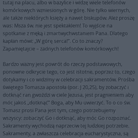
tutaj na placu, albo w bazylice i widzę wiele telefonów
komórkowych wzniesionych w górę. Nie tylko wiernych,
ale także niektórych księży a nawet biskupów. Ależ proszę
was: Msza św. nie jest spektaklem! To wyjście na
spotkanie z męką i zmartwychwstaniem Pana. Dlatego
kapłan mówi: „W górę serca!”. Co to znaczy?
Zapamiętajcie – żadnych telefonów komórkowych!
Bardzo ważny jest powrót do rzeczy podstawowych,
ponowne odkrycie tego, co jest istotne, poprzez to, czego
dotykamy i co widzimy w celebracji sakramentów. Prośba
świętego Tomasza apostoła (por. J 20,25), by zobaczyć i
dotknąć ran gwoździ w ciele Jezusa, jest pragnieniem aby
móc jakoś „dotknąć” Boga, aby Mu uwierzyć. To o co św.
Tomasz prosi Pana jest tym, czego potrzebujemy
wszyscy: zobaczyć Go i dotknąć, aby móc Go rozpoznać.
Sakramenty wychodzą naprzeciw tej ludzkiej potrzebie.
Sakramenty, a zwłaszcza celebracja eucharystyczna, są