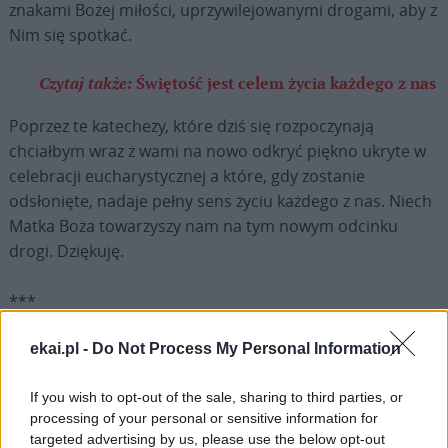
znakami Bożej miłości, uprzywilejowanymi drogami, aby z
Nim się spotkać.
Czytaj także:
Świętość jest celem życia każdego z nas
Poprzez te katechezy, które dziś się rozpoczynają
chciałbym wraz z wami na nowo odkryć piękno ukryte w
celebracji eucharystycznej a które, gdy zostanie
odsłonięte, nadaje pełny sens życiu każdego z nas. Niech
Matka Boża towarzyszy nam na tym nowym odcinku
drogi. Dziękuję.
***
ekai.pl -
Do Not Process My Personal Information
Oto słowa Ojca Świętego skierowane do pielgrzymów
polskich.:
If you wish to opt-out of the sale, sharing to third parties, or
processing of your personal or sensitive information for
Pozdrawiam serdecznie wszystkich Polaków. W najbliższą
targeted advertising by us, please use the below opt-out