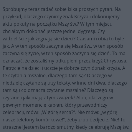
Spróbujmy teraz zadać sobie kilka prostych pytań. Na
przykład, dlaczego czynimy znak Krzyża i dokonujemy
aktu pokuty na początku Mszy św.? W tym miejscu
chciałbym dokonać jeszcze jednej dygresji. Czy
widzieliście jak żegnają się dzieci? Czasami robią to byle
jak. A w ten sposób zaczyna się Msza św., w ten sposób
zaczyna się życie, w ten sposób zaczyna się dzień. To ma
oznaczać, że zostaliśmy odkupieni przez krzyż Chrystusa.
Patrzcie na dzieci i uczcie je dobrze czynić znak krzyża. A
te czytania mszalne, dlaczego tam są? Dlaczego w
niedzielę czytane są trzy teksty, w inne dni dwa, dlaczego
tam są i co oznacza czytanie mszalne? Dlaczego są
czytane i jaki mają z tym związek? Albo, dlaczego w
pewnym momencie kapłan, który przewodniczy
celebracji, mówi: „W górę serca?”. Nie mówi: „w górę
nasze telefony komórkowe!”, żeby zrobić zdjęcie. Nie! To
straszne! Jestem bardzo smutny, kiedy celebruję Mszę św.