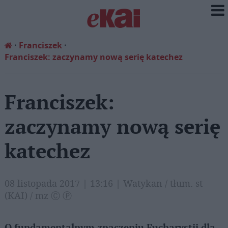
Franciszek
Franciszek: zaczynamy nową serię katechez
Franciszek:
zaczynamy nową serię
katechez
08 listopada 2017 | 13:16 | Watykan / tłum. st
(KAI) / mz Ⓒ Ⓟ