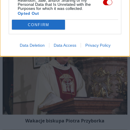
Retention, Sale, and/or Sharing of my
Personal Data that Is Unrelated with the
Purposes for which it was collected.
Ministerstwo Sprawiedliwości: kościelna Komisja ds.
Opted Out
wykorzystania seksualnego małoletnich niezgodna z
prawem
CONFIRM
Data Deletion
Data Access
Privacy Policy
Wakacje biskupa Piotra Przyborka