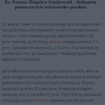
Ks. Tomasz Zbigniew Sztajerwald – biskupem
pomocniczym warszawsko-praskim
Co więcej, nawet ci, którzy odrzucają życie pozagrobowe
nie są do końca konsekwentni w swoich przekonaniach.
38 proc. z nich nawiedza groby swoich krewnych. 16
proc. twierdzi, że ich bliscy
zmarli
czuwają nad nimi, 17
proc. odczuwa ich obecność, a 10 proc. ma nadzieję, że
spotka się z nimi po swej śmierci. Nadzieję tę podziela
większość Francuzów.
Jak podkreśla Jérôme Fourquet z instytutu IFOP, wiara w
życie pozagrobowe jest zdecydowanie żywsza w młodych
pokoleniach niż u ludzi starszych. Podziela ją 44 proc.
badanych poniżej 35 roku życia. W wyższej kategorii
wiekowej jest to już tylko 27 proc. Tych, którzy stanowczo
odrzucają życie po
śmierci
najwięcej jest wśród ludzi