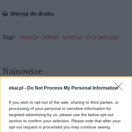
Link
Wersja do druku
FRANCJA
ŚMIERĆ
SONDAŻ
ŻYCIE WIECZNE
Tagi:
Najnowsze
06 sierpnia 2026 | 20:19
ekai.pl -
Do Not Process My Personal Information
Biskupi Meksyku: stulecie Cristiady to czas łaski
If you wish to opt-out of the sale, sharing to third parties, or
06 sierpnia 2026 | 18:32
processing of your personal or sensitive information for
Kard. Parolin w Meksyku: modlitwa, obecność i świadectwo
targeted advertising by us, please use the below opt-out
drogą do pokoju
section to confirm your selection. Please note that after your
opt-out request is processed you may continue seeing
06 sierpnia 2026 | 18:28