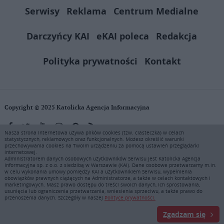
Serwisy
Reklama
Centrum Medialne
Darczyńcy KAI
eKAI poleca
Redakcja
Polityka prywatności
Kontakt
Copyright © 2025 Katolicka Agencja Informacyjna
Nasza strona internetowa używa plików cookies (tzw. ciasteczka) w celach
statystycznych, reklamowych oraz funkcjonalnych. Możesz określić warunki
KAI zastrzega wszelkie prawa do serwisu. Użytkownicy mogą pobierać
przechowywania cookies na Twoim urządzeniu za pomocą ustawień przeglądarki
i drukować fragmenty zawartości serwisu internetowego www.ekai.pl
internetowej.
wyłącznie do użytku osobistego. Publikacja, rozpowszechnianie
Administratorem danych osobowych użytkowników Serwisu jest Katolicka Agencja
Informacyjna sp. z o.o. z siedzibą w Warszawie (KAI). Dane osobowe przetwarzamy m.in.
zawartości niniejszego serwisu lub jej sprzedaż (także framing i in.
w celu wykonania umowy pomiędzy KAI a użytkownikiem Serwisu, wypełnienia
podobne metody), są bez uprzedniej pisemnej zgody KAI zabronione i
obowiązków prawnych ciążących na Administratorze, a także w celach kontaktowych i
stanowią naruszenie ustaw o prawie autorskim, ochronie baz danych i
marketingowych. Masz prawo dostępu do treści swoich danych, ich sprostowania,
usunięcia lub ograniczenia przetwarzania, wniesienia sprzeciwu, a także prawo do
uczciwej konkurencji - będą ścigane przy pomocy wszelkich
przenoszenia danych. Szczegóły w naszej
Polityce prywatności.
dostępnych środków prawnych. Zapraszamy do prenumeraty serwisu
prasowego KAI: tel. 22 635 77 18 e-mail: marketing@ekai.pl
Zgadzam się