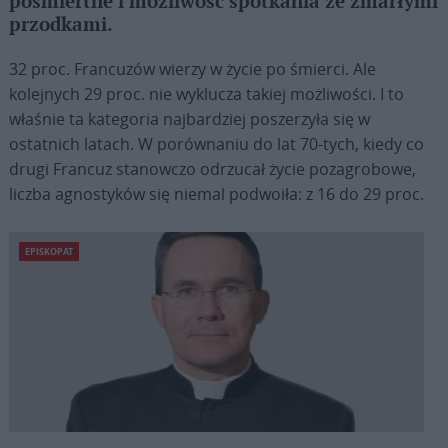
pośmiertne i możliwość spotkania ze zmarłymi
przodkami.
32 proc. Francuzów wierzy w życie po śmierci. Ale
kolejnych 29 proc. nie wyklucza takiej możliwości. I to
właśnie ta kategoria najbardziej poszerzyła się w
ostatnich latach. W porównaniu do lat 70-tych, kiedy co
drugi Francuz stanowczo odrzucał życie pozagrobowe,
liczba agnostyków się niemal podwoiła: z 16 do 29 proc.
EPISKOPAT