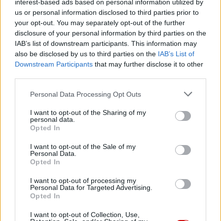
interest-based ads based on personal information utilized by
Fundacja Małych Stópek tworzy sieć „Szkół Pełnych Życia”
us or personal information disclosed to third parties prior to
06 sierpnia 2026 | 16:38
your opt-out. You may separately opt-out of the further
disclosure of your personal information by third parties on the
Bydgoszcz: „Świętość rodzi się w codzienności” – nawiedzenie
relikwii św. Teresy od Dzieciątka Jezus i jej Rodziców
IAB’s list of downstream participants. This information may
also be disclosed by us to third parties on the
IAB’s List of
Popularne
Downstream Participants
that may further disclose it to other
third parties.
Personal Data Processing Opt Outs
I want to opt-out of the Sharing of my
personal data.
Opted In
I want to opt-out of the Sale of my
Personal Data.
Opted In
I want to opt-out of processing my
Personal Data for Targeted Advertising.
Opted In
I want to opt-out of Collection, Use,