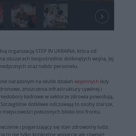
alną organizacją STEP IN UKRAINA, która od
a obszarach bezpośrednio dotkniętych wojną. Jej
 medycznych oraz nabór personelu.
nie narażonym na skutki działań
wojennych
leży
dronowe, zniszczenia infrastruktury cywilnej i
 niedobory kadrowe w sektorze zdrowia powodują,
 Szczególnie dotkliwie odczuwają to osoby starsze,
 miejscowości położonych blisko linii frontu.
ęczenie i pogarszający się stan zdrowotny ludzi.
 to nie tylko konkretne wsparcie ale również