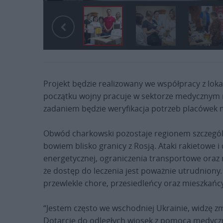
Projekt będzie realizowany we współpracy z lok
początku wojny pracuje w sektorze medycznym n
zadaniem będzie weryfikacja potrzeb placówek
Obwód charkowski pozostaje regionem szczegól
bowiem blisko granicy z Rosją. Ataki rakietowe i 
energetycznej, ograniczenia transportowe oraz
że dostęp do leczenia jest poważnie utrudniony.
przewlekle chore, przesiedleńcy oraz mieszkańcy
“Jestem często we wschodniej Ukrainie, widzę zm
Dotarcie do odległych wiosek z pomocą medyczną