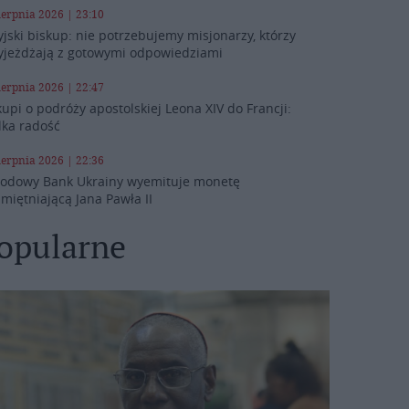
ierpnia 2026 | 23:10
yjski biskup: nie potrzebujemy misjonarzy, którzy
yjeżdżają z gotowymi odpowiedziami
ierpnia 2026 | 22:47
kupi o podróży apostolskiej Leona XIV do Francji:
lka radość
ierpnia 2026 | 22:36
odowy Bank Ukrainy wyemituje monetę
miętniającą Jana Pawła II
opularne