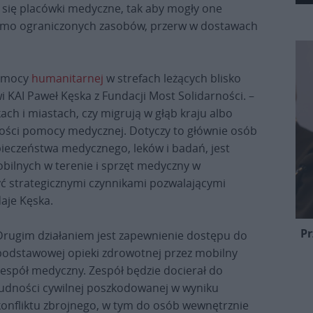
 się placówki medyczne, tak aby mogły one
mo ograniczonych zasobów, przerw w dostawach
pomocy
humanitarnej
w strefach leżących blisko
i KAI Paweł Kęska z Fundacji Most Solidarności. –
ach i miastach, czy migrują w głąb kraju albo
lności pomocy medycznej. Dotyczy to głównie osób
zpieczeństwa medycznego, leków i badań, jest
obilnych w terenie i sprzęt medyczny w
yć strategicznymi czynnikami pozwalającymi
aje Kęska.
Pr
Drugim działaniem jest zapewnienie dostępu do
podstawowej opieki zdrowotnej przez mobilny
zespół medyczny. Zespół będzie docierał do
ludności cywilnej poszkodowanej w wyniku
konfliktu zbrojnego, w tym do osób wewnętrznie