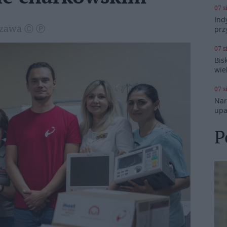
07 s
Ind
rszawa Ⓒ Ⓟ
prz
07 s
Bis
wie
07 s
Nar
upa
P