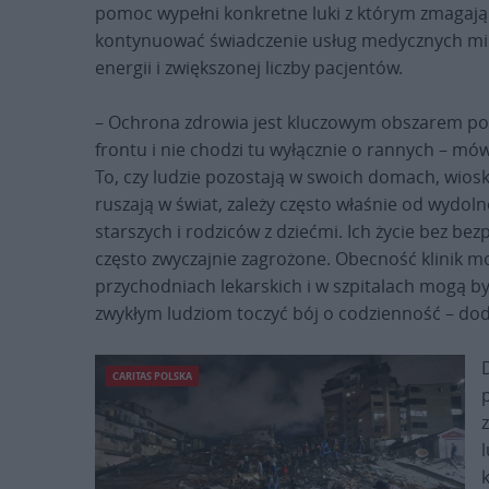
pomoc wypełni konkretne luki z którym zmagają
kontynuować świadczenie usług medycznych mi
energii i zwiększonej liczby pacjentów.
– Ochrona zdrowia jest kluczowym obszarem 
frontu i nie chodzi tu wyłącznie o rannych – mów
To, czy ludzie pozostają w swoich domach, wiosk
ruszają w świat, zależy często właśnie od wydo
starszych i rodziców z dziećmi. Ich życie bez be
często zwyczajnie zagrożone. Obecność klinik m
przychodniach lekarskich i w szpitalach mogą b
zwykłym ludziom toczyć bój o codzienność – dod
CARITAS POLSKA