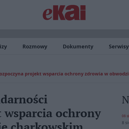
izy
Rozmowy
Dokumenty
Serwisy
rozpoczyna projekt wsparcia ochrony zdrowia w obwod
idarności
N
t wsparcia ochrony
08 s
8 s
ie charkowskim