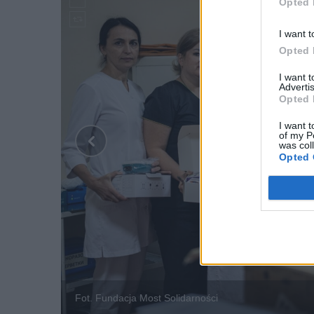
Opted 
I want t
Opted 
I want 
Advertis
Opted 
I want t
of my P
was col
Opted 
Fot. Fundacja Most Solidarności