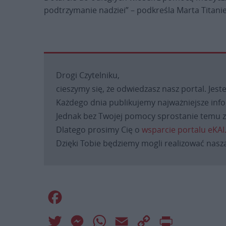
podtrzymanie nadziei” – podkreśla Marta Titanie
Drogi Czytelniku,
cieszymy się, że odwiedzasz nasz portal. Jest
Każdego dnia publikujemy najważniejsze infor
Jednak bez Twojej pomocy sprostanie temu za
Dlatego prosimy Cię o
wsparcie portalu eKAI
Dzięki Tobie będziemy mogli realizować naszą
Facebook
Twitter
Messenger
WhatsApp
Email
Copy
Print