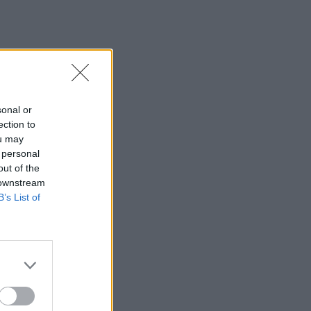
sonal or
ection to
ou may
 personal
out of the
 downstream
B’s List of