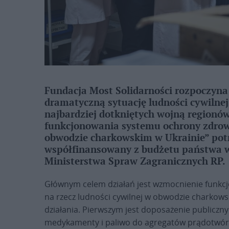
Fundacja Most Solidarności rozpoczyna
dramatyczną sytuację ludności cywilne
najbardziej dotkniętych wojną regionów
funkcjonowania systemu ochrony zdrow
obwodzie charkowskim w Ukrainie” potrw
współfinansowany z budżetu państwa w
Ministerstwa Spraw Zagranicznych RP.
Głównym celem działań jest wzmocnienie funkc
na rzecz ludności cywilnej w obwodzie charko
działania. Pierwszym jest doposażenie publiczn
medykamenty i paliwo do agregatów prądotwórc