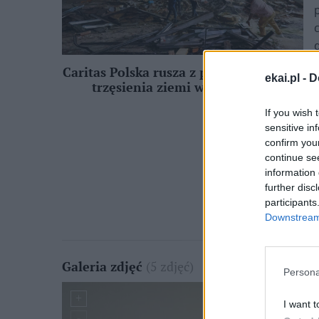
Caritas Polska rusza z pomocą ofiarom
ekai.pl -
D
trzęsienia ziemi w Wenezueli
If you wish 
sensitive in
confirm you
continue se
information 
further disc
participants
Downstream 
(5 zdjęć)
Galeria zdjęć
Persona
I want t