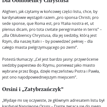
Dla Oblubienicy Chrystusa
Alighieri, jak czytamy w końcowej części listu, chce, by
kardynałowie wystąpili razem „pro sponsa Christi, pro
sede sponse, que Roma est, pro Ytalia nostra et, ut
plenius dicam, pro tota civitate peregrinante in terris” –
„dla Oblubienicy Chrystusa, dla jej siedziby, którą jest
Rzym, dla naszej Italii i – by powiedzieć pełniej – dla
całego miasta pielgrzymującego po ziemi”.
Potestà tłumaczy: „Cel jest bardzo jasny: przywrócenie
siedziby papiestwa do Rzymu, ponieważ jako miasto
wybrane przez Boga, dzięki męczeństwu Piotra i Pawła,
jest ono najodpowiedniejszym miejscem”.
Orsini i „Zatybrzańczyk”
„Wydaje mi się oczywiste, że głównym adresatem listu był
kardynał Napoleone Orsini – Dante zwraca się do niego