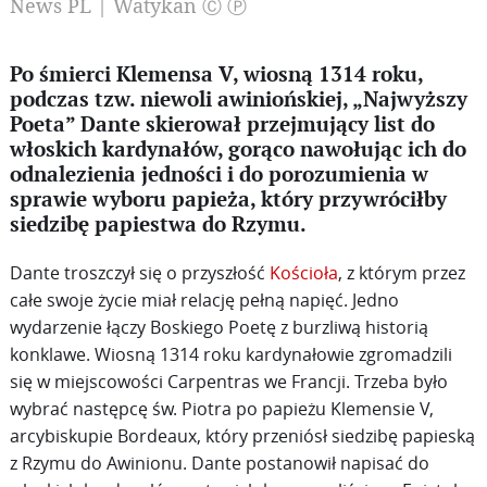
News PL | Watykan Ⓒ Ⓟ
Po śmierci Klemensa V, wiosną 1314 roku,
podczas tzw. niewoli awiniońskiej, „Najwyższy
Poeta” Dante skierował przejmujący list do
włoskich kardynałów, gorąco nawołując ich do
odnalezienia jedności i do porozumienia w
sprawie wyboru papieża, który przywróciłby
siedzibę papiestwa do Rzymu.
Dante troszczył się o przyszłość
Kościoła
, z którym przez
całe swoje życie miał relację pełną napięć. Jedno
wydarzenie łączy Boskiego Poetę z burzliwą historią
konklawe. Wiosną 1314 roku kardynałowie zgromadzili
się w miejscowości Carpentras we Francji. Trzeba było
wybrać następcę św. Piotra po papieżu Klemensie V,
arcybiskupie Bordeaux, który przeniósł siedzibę papieską
z Rzymu do Awinionu. Dante postanowił napisać do