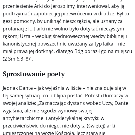
przeniesienie Arki do Jerozolimy, interweniował, aby ją
podtrzymać i zapobiec jej przewróceniu w drodze. Był to
gest pomocny, by uniknąć nieszczęścia, ale uznany za
profanację […] arki nie wolno było dotykać nieczystym
rękom; Uzza – według średniowiecznej wiedzy biblijnej i
kanonistycznej powszechnie uważany za typ laika – nie
miał prawa jej dotknąć, dlatego Bóg poraził go na miejscu
(2 Sm 6,3–8)”.
Sprostowanie poety
Jednak Dante – jak wyjaśnia w liście – nie znajduje się w
tej samej sytuacji co biblijna postać. Potestà tłumaczy w
swojej analizie: „Zaznaczając dystans wobec Uzzy, Dante
wyjaśnia, ale nie łagodzi wymowy swojej
antyhierarchicznej i antyklerykalnej krytyki: w
przeciwieństwie do niego, nie dotyka (świętej) arki
umieszczonej na wozie Kościoła, lecz stara się