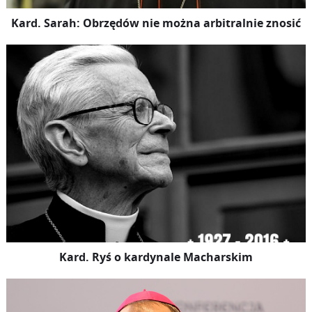
Kard. Sarah: Obrzędów nie można arbitralnie znosić
Kard. Ryś o kardynale Macharskim