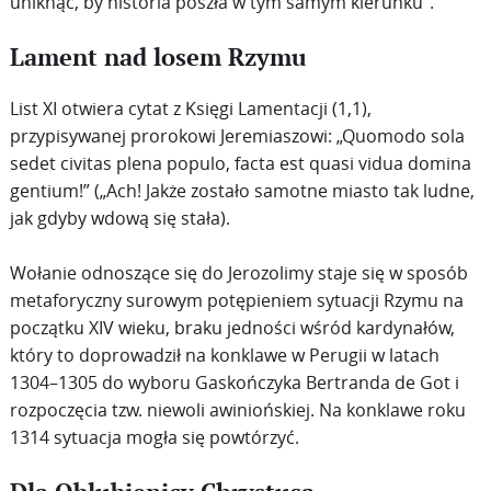
uniknąć, by historia poszła w tym samym kierunku”.
Lament nad losem Rzymu
List XI otwiera cytat z Księgi Lamentacji (1,1),
przypisywanej prorokowi Jeremiaszowi: „Quomodo sola
sedet civitas plena populo, facta est quasi vidua domina
gentium!” („Ach! Jakże zostało samotne miasto tak ludne,
jak gdyby wdową się stała).
Wołanie odnoszące się do Jerozolimy staje się w sposób
metaforyczny surowym potępieniem sytuacji Rzymu na
początku XIV wieku, braku jedności wśród kardynałów,
który to doprowadził na konklawe w Perugii w latach
1304–1305 do wyboru Gaskończyka Bertranda de Got i
rozpoczęcia tzw. niewoli awiniońskiej. Na konklawe roku
1314 sytuacja mogła się powtórzyć.