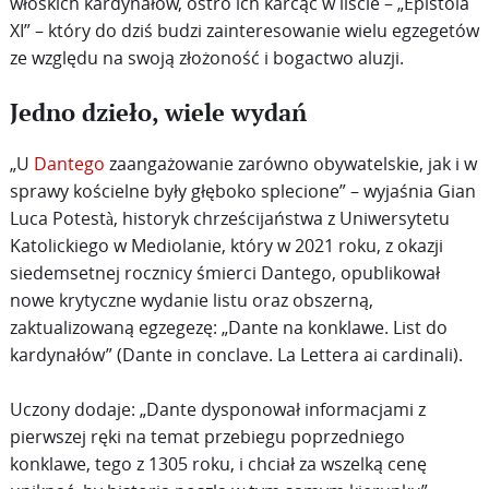
włoskich kardynałów, ostro ich karcąc w liście – „Epistola
XI” – który do dziś budzi zainteresowanie wielu egzegetów
ze względu na swoją złożoność i bogactwo aluzji.
Jedno dzieło, wiele wydań
„U
Dantego
zaangażowanie zarówno obywatelskie, jak i w
sprawy kościelne były głęboko splecione” – wyjaśnia Gian
Luca Potestà, historyk chrześcijaństwa z Uniwersytetu
Katolickiego w Mediolanie, który w 2021 roku, z okazji
siedemsetnej rocznicy śmierci Dantego, opublikował
nowe krytyczne wydanie listu oraz obszerną,
zaktualizowaną egzegezę: „Dante na konklawe. List do
kardynałów” (Dante in conclave. La Lettera ai cardinali).
Uczony dodaje: „Dante dysponował informacjami z
pierwszej ręki na temat przebiegu poprzedniego
konklawe, tego z 1305 roku, i chciał za wszelką cenę