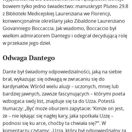
bowiem tylko jedno świadectwo: manuskrypt Pluteo 29.8
z Biblioteki Medicejskiej Laurenziana we Florencji,
konwencjonalnie określany jako Zibaldone Laurenziano
Giovanniego Boccaccia. Jak wiadomo, Boccaccio był
wielkim admiratorem Dantego i odegrał decydującą rolę
w przekazie jego dzieł.
Odwaga Dantego
Dante był świadomy odpowiedzialności, jaką na siebie
brał, wykazując się odwagą w zwracaniu się do
kardynałów. Wśród wielu aluzji – uczonych, mniej lub
bardziej jawnych, zawsze fascynujących – którymi poeta
wzbogaca swój list, znajduje się ta do Uzza. Potestà
tłumaczy: „Być może oburzeni zapytacie: ‘Kimże on jest,
że – nie lękając się nagłej kary, jaka spotkała Uzzę –
podnosi się ku arce, choćby ta chwiała się?’”. W
komentarzu czytamy: „Uzza, który był odpowiedzialny za