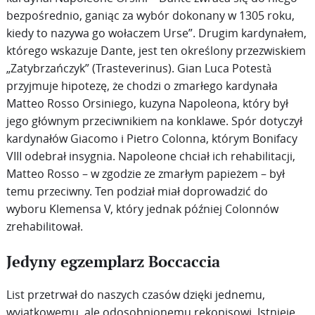
bezpośrednio, ganiąc za wybór dokonany w 1305 roku,
kiedy to nazywa go wołaczem Urse”. Drugim kardynałem,
którego wskazuje Dante, jest ten określony przezwiskiem
„Zatybrzańczyk” (Trasteverinus). Gian Luca Potestà
przyjmuje hipotezę, że chodzi o zmarłego kardynała
Matteo Rosso Orsiniego, kuzyna Napoleona, który był
jego głównym przeciwnikiem na konklawe. Spór dotyczył
kardynałów Giacomo i Pietro Colonna, którym Bonifacy
VIII odebrał insygnia. Napoleone chciał ich rehabilitacji,
Matteo Rosso – w zgodzie ze zmarłym papieżem – był
temu przeciwny. Ten podział miał doprowadzić do
wyboru Klemensa V, który jednak później Colonnów
zrehabilitował.
Jedyny egzemplarz Boccaccia
List przetrwał do naszych czasów dzięki jednemu,
wyjątkowemu, ale odosobnionemu rękopisowi. Istnieje