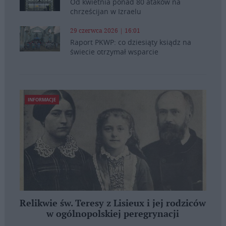
Od kwietnia ponad 80 ataków na
chrześcijan w Izraelu
29 czerwca 2026 | 16:01
Raport PKWP: co dziesiąty ksiądz na
świecie otrzymał wsparcie
INFORMACJE
Relikwie św. Teresy z Lisieux i jej rodziców
w ogólnopolskiej peregrynacji