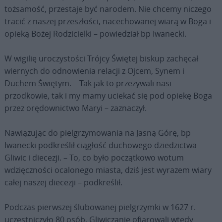
tożsamość, przestaje być narodem. Nie chcemy niczego
tracić z naszej przeszłości, nacechowanej wiarą w Boga i
opieką Bożej Rodzicielki – powiedział bp Iwanecki.
W wigilię uroczystości Trójcy Świętej biskup zachęcał
wiernych do odnowienia relacji z Ojcem, Synem i
Duchem Świętym. – Tak jak to przeżywali nasi
przodkowie, tak i my mamy uciekać się pod opiekę Boga
przez orędownictwo Maryi – zaznaczył.
Nawiązując do pielgrzymowania na Jasną Górę, bp
Iwanecki podkreślił ciągłość duchowego dziedzictwa
Gliwic i diecezji. – To, co było początkowo wotum
wdzięczności ocalonego miasta, dziś jest wyrazem wiary
całej naszej diecezji – podkreślił.
Podczas pierwszej ślubowanej pielgrzymki w 1627 r.
uczestniczyło 80 osób. Gliwiczanie ofiarowali wtedy