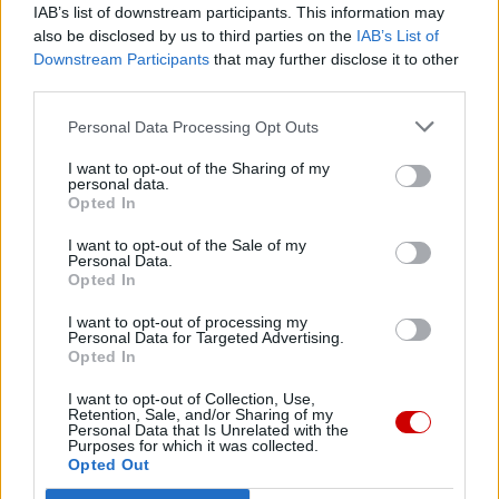
Wersja do druku
IAB’s list of downstream participants. This information may
also be disclosed by us to third parties on the
IAB’s List of
Downstream Participants
that may further disclose it to other
third parties.
Personal Data Processing Opt Outs
Najnowsze
I want to opt-out of the Sharing of my
personal data.
09 sierpnia 2026 | 04:22
Opted In
Kard. Timothy Radcliffe na odpuście u gdańskich dominikanów
I want to opt-out of the Sale of my
Personal Data.
08 sierpnia 2026 | 21:11
Opted In
45 Kielecka Piesza Pielgrzymka na Jasną Górę
I want to opt-out of processing my
08 sierpnia 2026 | 21:07
Personal Data for Targeted Advertising.
Coca-Cola dyskryminuje Jezusa Króla?
Opted In
I want to opt-out of Collection, Use,
08 sierpnia 2026 | 20:19
Retention, Sale, and/or Sharing of my
Siostra Wolfers: w czasach kryzysu radość ma siłę polityczną
Personal Data that Is Unrelated with the
Purposes for which it was collected.
Opted Out
Popularne