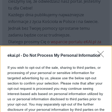
cieszymy się, że odwiedzasz nasz portal. Jesteśmy
tu dla Ciebie!
Każdego dnia publikujemy najważniejsze
informacje z życia Kościoła w Polsce i na świecie.
Jednak bez Twojej pomocy sprostanie temu
zadaniu będzie coraz trudniejsze.
Dlatego prosimy Cię o
wsparcie portalu eKAI.pl za
pośrednictwem serwisu Patronite.
Dzięki Tobie będziemy mogli realizować naszą
ekai.pl -
Do Not Process My Personal Information
misję. Więcej informacji znajdziesz
tutaj
.
If you wish to opt-out of the sale, sharing to third parties, or
processing of your personal or sensitive information for
targeted advertising by us, please use the below opt-out
section to confirm your selection. Please note that after your
Facebook
opt-out request is processed you may continue seeing
interest-based ads based on personal information utilized by
us or personal information disclosed to third parties prior to
Twitter
Messenger
WhatsApp
Email
Copy
Print
your opt-out. You may separately opt-out of the further
Link
disclosure of your personal information by third parties on the