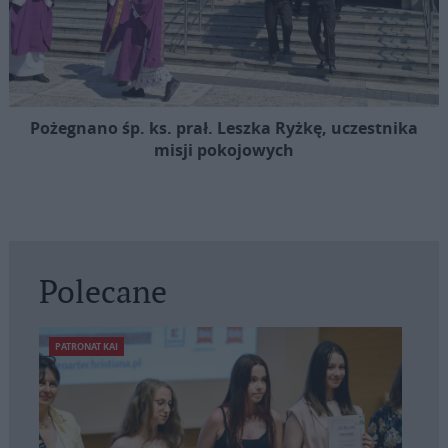
Pożegnano śp. ks. prał. Leszka Ryżkę, uczestnika
misji pokojowych
Polecane
PATRONAT KAI