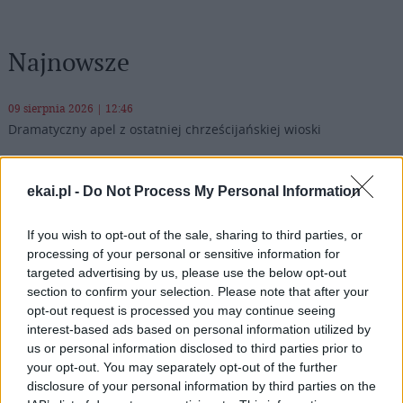
Najnowsze
09 sierpnia 2026 | 12:46
Dramatyczny apel z ostatniej chrześcijańskiej wioski
09 sierpnia 2026 | 11:05
Międzyrzecz: Niezwykła wystawa „Sztuka i Architektura
ekai.pl -
Do Not Process My Personal Information
Biskupstwa Lubuskiego”
09 sierpnia 2026 | 10:06
If you wish to opt-out of the sale, sharing to third parties, or
processing of your personal or sensitive information for
9 sierpnia Kościół wspomina św. Teresę Benedyktę od Krzyża –
Edytę Stein
targeted advertising by us, please use the below opt-out
section to confirm your selection. Please note that after your
09 sierpnia 2026 | 09:58
opt-out request is processed you may continue seeing
Pielgrzymi u patrona diecezji w Jędrzejowie
interest-based ads based on personal information utilized by
us or personal information disclosed to third parties prior to
Popularne
your opt-out. You may separately opt-out of the further
disclosure of your personal information by third parties on the