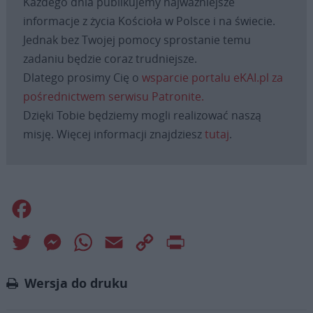
Każdego dnia publikujemy najważniejsze
informacje z życia Kościoła w Polsce i na świecie.
Jednak bez Twojej pomocy sprostanie temu
zadaniu będzie coraz trudniejsze.
Dlatego prosimy Cię o
wsparcie portalu eKAI.pl za
pośrednictwem serwisu Patronite.
Dzięki Tobie będziemy mogli realizować naszą
misję. Więcej informacji znajdziesz
tutaj
.
Facebook
Twitter
Messenger
WhatsApp
Email
Copy
Print
Link
Wersja do druku