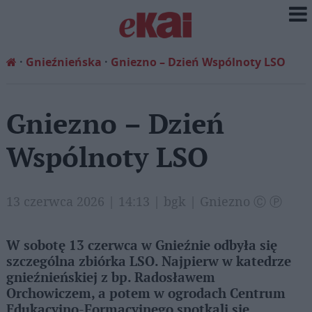
Gnieźnieńska
Gniezno – Dzień Wspólnoty LSO
Gniezno – Dzień
Wspólnoty LSO
13 czerwca 2026 | 14:13 | bgk | Gniezno Ⓒ Ⓟ
W sobotę 13 czerwca w Gnieźnie odbyła się
szczególna zbiórka LSO. Najpierw w katedrze
gnieźnieńskiej z bp. Radosławem
Orchowiczem, a potem w ogrodach Centrum
Edukacyjno-Formacyjnego spotkali się