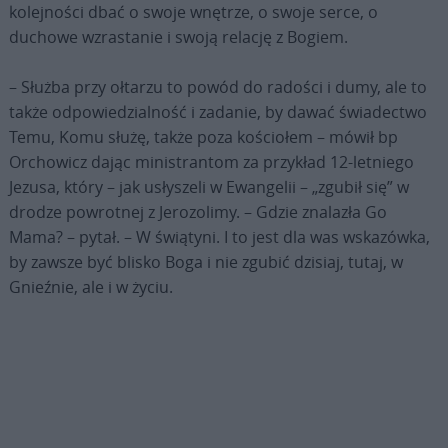
kolejności dbać o swoje wnętrze, o swoje serce, o
duchowe wzrastanie i swoją relację z Bogiem.
– Służba przy ołtarzu to powód do radości i dumy, ale to
także odpowiedzialność i zadanie, by dawać świadectwo
Temu, Komu służę, także poza kościołem – mówił bp
Orchowicz dając ministrantom za przykład 12-letniego
Jezusa, który – jak usłyszeli w Ewangelii – „zgubił się” w
drodze powrotnej z Jerozolimy. – Gdzie znalazła Go
Mama? – pytał. – W świątyni. I to jest dla was wskazówka,
by zawsze być blisko Boga i nie zgubić dzisiaj, tutaj, w
Gnieźnie, ale i w życiu.