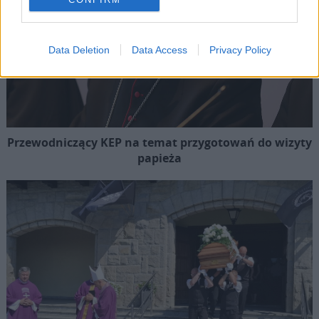
Data Deletion
Data Access
Privacy Policy
Przewodniczący KEP na temat przygotowań do wizyty
papieża