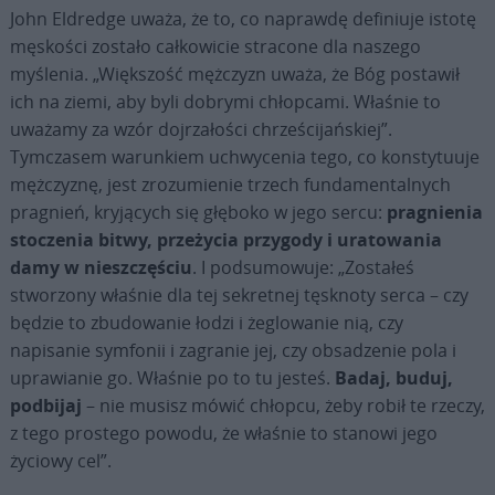
John Eldredge uważa, że to, co naprawdę definiuje istotę
męskości zostało całkowicie stracone dla naszego
myślenia. „Większość mężczyzn uważa, że Bóg postawił
ich na ziemi, aby byli dobrymi chłopcami. Właśnie to
uważamy za wzór dojrzałości chrześcijańskiej”.
Tymczasem warunkiem uchwycenia tego, co konstytuuje
mężczyznę, jest zrozumienie trzech fundamentalnych
pragnień, kryjących się głęboko w jego sercu:
pragnienia
stoczenia bitwy, przeżycia przygody i uratowania
damy w nieszczęściu
. I podsumowuje: „Zostałeś
stworzony właśnie dla tej sekretnej tęsknoty serca – czy
będzie to zbudowanie łodzi i żeglowanie nią, czy
napisanie symfonii i zagranie jej, czy ob­sadzenie pola i
uprawianie go. Właśnie po to tu jesteś.
Badaj, buduj,
podbijaj
– nie musisz mówić chłopcu, żeby robił te rzeczy,
z tego prostego powodu, że właśnie to stanowi jego
życiowy cel”.