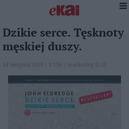
Dzikie serce. Tęsknoty
męskiej duszy.
14 sierpnia 2019 | 17:26 | marketing Ⓒ Ⓟ