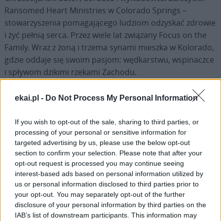
Ransomed Heart Ministries w Colorado Springs –
stowarzyszenia pomagającego ludziom odzyskać zdrowie
i żyć pełnią serca. Przez wiele lat związany Focus on the
Family. Wraz z żoną i trzema synami mieszka w Kolorado,
gdzie oddaje się swoim pasjom: wędkarstwu, wspinaczce
i spływom dzikimi rzekami Zachodu.
Dowiedz się więcej. Kup książkę Wydawnictwa W Drodze.
ekai.pl -
Do Not Process My Personal Information
If you wish to opt-out of the sale, sharing to third parties, or
processing of your personal or sensitive information for
targeted advertising by us, please use the below opt-out
section to confirm your selection. Please note that after your
Drogi Czytelniku,
opt-out request is processed you may continue seeing
cieszymy się, że odwiedzasz nasz portal. Jesteśmy
interest-based ads based on personal information utilized by
us or personal information disclosed to third parties prior to
tu dla Ciebie!
your opt-out. You may separately opt-out of the further
Każdego dnia publikujemy najważniejsze
disclosure of your personal information by third parties on the
informacje z życia Kościoła w Polsce i na świecie.
IAB’s list of downstream participants. This information may