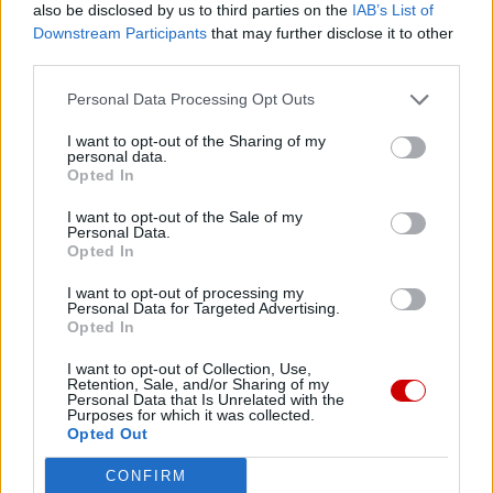
also be disclosed by us to third parties on the
IAB’s List of
Jednak bez Twojej pomocy sprostanie temu
Downstream Participants
that may further disclose it to other
zadaniu będzie coraz trudniejsze.
third parties.
Dlatego prosimy Cię o
wsparcie portalu eKAI.pl za
pośrednictwem serwisu Patronite.
Personal Data Processing Opt Outs
Dzięki Tobie będziemy mogli realizować naszą
I want to opt-out of the Sharing of my
personal data.
misję. Więcej informacji znajdziesz
tutaj
.
Opted In
I want to opt-out of the Sale of my
Personal Data.
Opted In
Facebook
I want to opt-out of processing my
Personal Data for Targeted Advertising.
Opted In
Twitter
Messenger
WhatsApp
Email
Copy
Print
I want to opt-out of Collection, Use,
Link
Retention, Sale, and/or Sharing of my
Wersja do druku
Personal Data that Is Unrelated with the
Purposes for which it was collected.
Opted Out
CONFIRM