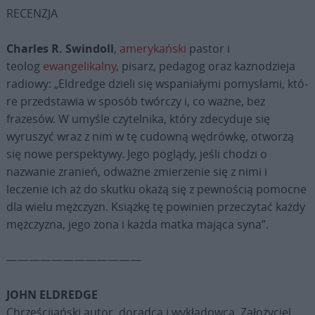
RECENZJA
Charles R. Swindoll
,
amerykański
pastor i
teolog
ewangelikalny
, pisarz, pedagog oraz kaznodzieja
radiowy: „Eldredge dzieli się wspaniałymi pomysłami, któ­
re przedstawia w sposób twórczy i, co ważne, bez
frazesów. W umyśle czytelnika, który zdecyduje się
wyruszyć wraz z nim w tę cudowną wędrówkę, otworzą
się nowe perspektywy. Jego po­glądy, jeśli chodzi o
nazwanie zranień, odważne zmierzenie się z nimi i
leczenie ich aż do skutku okażą się z pewnością pomocne
dla wielu mężczyzn. Książkę tę powinien przeczytać każdy
męż­czyzna, jego żona i każda matka mająca syna”.
————————————
JOHN ELDREDGE
Chrześcijański autor, doradca i wykładowca. Założyciel