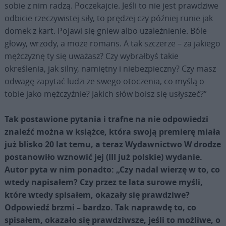
sobie z nim radzą. Poczekajcie. Jeśli to nie jest prawdziwe
odbicie rzeczywistej siły, to prędzej czy później runie jak
domek z kart. Pojawi się gniew albo uzależ­nienie. Bóle
głowy, wrzody, a może romans. A tak szczerze – za jakiego
mężczyznę ty się uważasz? Czy wybrałbyś takie
określenia, jak silny, namiętny i niebezpiecz­ny? Czy masz
odwagę zapytać ludzi ze swego otoczenia, co myślą o
tobie jako mężczyźnie? Jakich słów boisz się usłyszeć?”
Tak postawione pytania i trafne na nie odpowiedzi
znaleźć można w książce, która swoją premierę miała
już blisko 20 lat temu, a teraz Wydawnictwo W drodze
postanowiło wznowić jej (III już polskie) wydanie.
Autor pyta w nim ponadto: „Czy nadal wierzę w to, co
wtedy napisałem? Czy przez te lata surowe myśli,
które wtedy spisałem, okazały się prawdziwe?
Odpowiedź brzmi – bardzo. Tak naprawdę to, co
spisałem, okazało się prawdziwsze, jeśli to możliwe, o