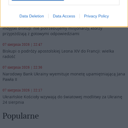
Najnowsze
Data Deletion
Data Access
Privacy Policy
07 sierpnia 2026 | 23:10
Indyjski biskup: nie potrzebujemy misjonarzy, którzy
przyjeżdżają z gotowymi odpowiedziami
07 sierpnia 2026 | 22:47
Biskupi o podróży apostolskiej Leona XIV do Francji: wielka
radość
07 sierpnia 2026 | 22:36
Narodowy Bank Ukrainy wyemituje monetę upamiętniającą Jana
Pawła II
07 sierpnia 2026 | 22:17
Ukraińskie Kościoły wzywają do światowej modlitwy za Ukrainę
24 sierpnia
Popularne