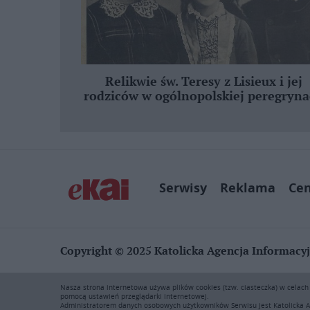
Relikwie św. Teresy z Lisieux i jej
rodziców w ogólnopolskiej peregryna
Serwisy
Reklama
Ce
Copyright © 2025 Katolicka Agencja Informacy
KAI zastrzega wszelkie prawa do serwisu. Użytkownicy mog
Nasza strona internetowa używa plików cookies (tzw. ciasteczka) w celac
rozpowszechnianie zawartości niniejszego serwisu lub jej 
pomocą ustawień przeglądarki internetowej.
prawie autorskim, ochronie baz danych i uczciwej konkur
Administratorem danych osobowych użytkowników Serwisu jest Katolicka A