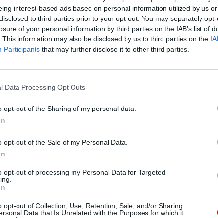
eing interest-based ads based on personal information utilized by us or
PROMIC
.
disclosed to third parties prior to your opt-out. You may separately opt-
losure of your personal information by third parties on the IAB’s list of
. This information may also be disclosed by us to third parties on the
IA
Participants
that may further disclose it to other third parties.
l Data Processing Opt Outs
o opt-out of the Sharing of my personal data.
In
K
o opt-out of the Sale of my Personal Data.
In
eśmy tu dla Ciebie!
to opt-out of processing my Personal Data for Targeted
macje z życia Kościoła w Polsce i na świecie.
ing.
In
daniu będzie coraz trudniejsze.
.pl za pośrednictwem serwisu Patronite.
o opt-out of Collection, Use, Retention, Sale, and/or Sharing
ersonal Data that Is Unrelated with the Purposes for which it