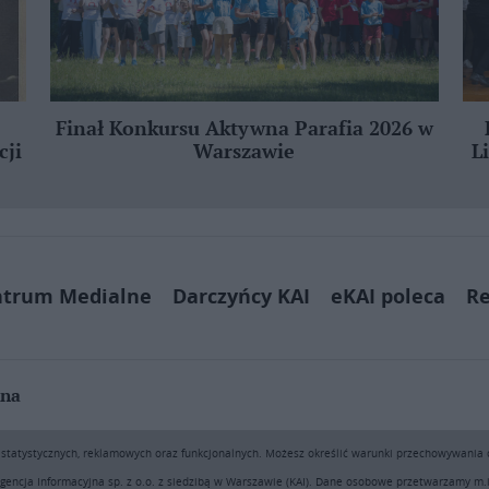
Finał Konkursu Aktywna Parafia 2026 w
cji
Warszawie
L
ntrum Medialne
Darczyńcy KAI
eKAI poleca
Re
jna
ą pobierać i drukować fragmenty zawartości serwisu internetowego www.e
h statystycznych, reklamowych oraz funkcjonalnych. Możesz określić warunki przechowywania
sprzedaż (także framing i in. podobne metody), są bez uprzedniej pisemn
encji - będą ścigane przy pomocy wszelkich dostępnych środków prawnych
gencja Informacyjna sp. z o.o. z siedzibą w Warszawie (KAI). Dane osobowe przetwarzamy m