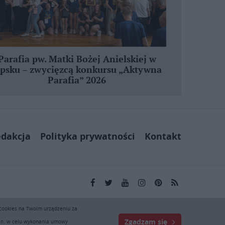
Parafia pw. Matki Bożej Anielskiej w
ipsku – zwycięzcą konkursu „Aktywna
Parafia” 2026
dakcja
Polityka prywatności
Kontakt
kai.pl wyłącznie do użytku osobistego. Publikacja,
 cookies na Twoim urządzeniu za
ej zgody KAI zabronione i stanowią naruszenie ustaw o
Zgadzam się
. Zapraszamy do prenumeraty serwisu prasowego KAI: tel.
.in. w celu wykonania umowy