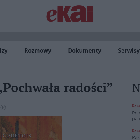
izy
Rozmowy
Dokumenty
Serwisy
 „Pochwała radości”
N
05 s
Ⓒ Ⓟ
Prz
pap
05 s
Kar