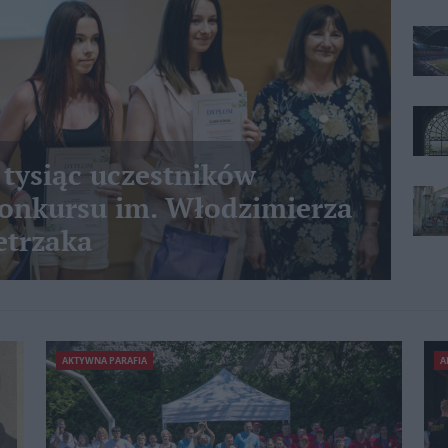
 tysiąc uczestników
nkursu im. Włodzimierza
etrzaka
AKTYWNA PARAFIA
A