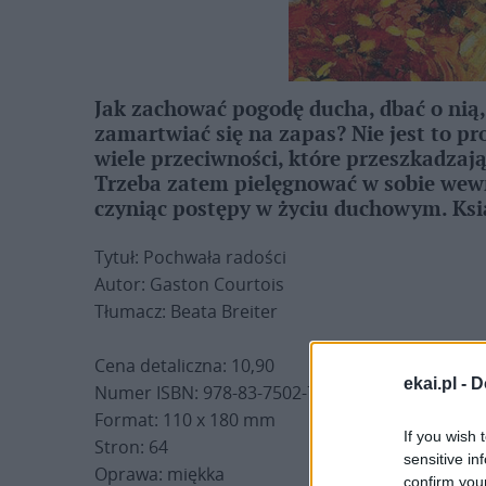
Jak zachować pogodę ducha, dbać o nią,
zamartwiać się na zapas? Nie jest to pr
wiele przeciwności, które przeszkadzaj
Trzeba zatem pielęgnować w sobie wewnę
czyniąc postępy w życiu duchowym. Ksią
Tytuł: Pochwała radości
Autor: Gaston Courtois
Tłumacz: Beata Breiter
Cena detaliczna: 10,90
ekai.pl -
D
Numer ISBN: 978-83-7502-715-0
Format: 110 x 180 mm
If you wish 
Stron: 64
sensitive in
Oprawa: miękka
confirm you