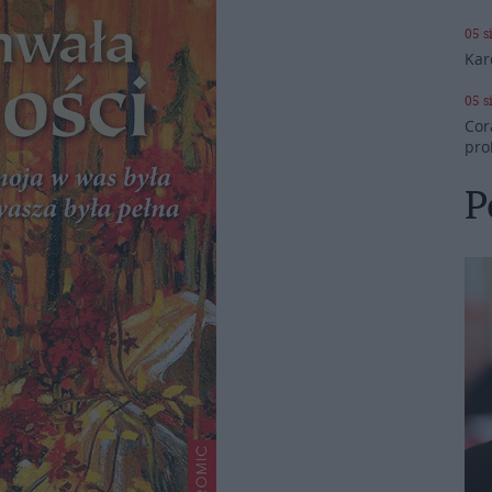
05 s
Kar
05 s
Cor
pro
P