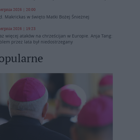
ierpnia 2026 | 20:00
d. Makrickas w święto Matki Bożej Śnieżnej
ierpnia 2026 | 19:23
az więcej ataków na chrześcijan w Europie. Anja Tang:
blem przez lata był niedostrzegany
opularne