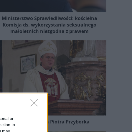
Ministerstwo Sprawiedliwości: kościelna
Komisja ds. wykorzystania seksualnego
małoletnich niezgodna z prawem
sonal or
Wakacje biskupa Piotra Przyborka
ection to
ou may