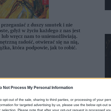
 przeganiać z duszy smutek i nie
oste, gdyż w życiu każdego z nas jest
ą lub wręcz nam to uniemożliwiają.
trzną radość, otwierać się na nią,
żka, która podpowie, jak to robić.
o Not Process My Personal Information
to opt-out of the sale, sharing to third parties, or processing of your per
formation for targeted advertising by us, please use the below opt-out s
r selection. Please note that after your opt-out request is processed y