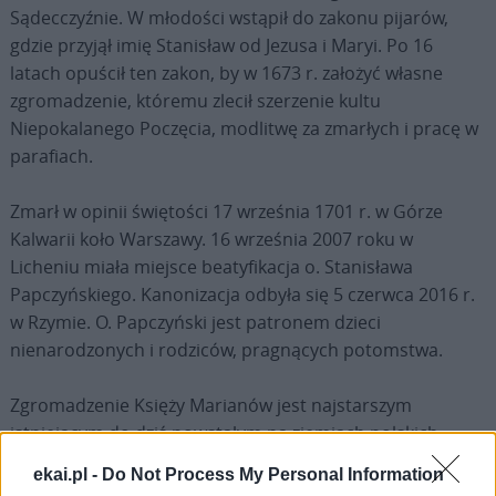
Sądecczyźnie. W młodości wstąpił do zakonu pijarów,
gdzie przyjął imię Stanisław od Jezusa i Maryi. Po 16
latach opuścił ten zakon, by w 1673 r. założyć własne
zgromadzenie, któremu zlecił szerzenie kultu
Niepokalanego Poczęcia, modlitwę za zmarłych i pracę w
parafiach.
Zmarł w opinii świętości 17 września 1701 r. w Górze
Kalwarii koło Warszawy. 16 września 2007 roku w
Licheniu miała miejsce beatyfikacja o. Stanisława
Papczyńskiego. Kanonizacja odbyła się 5 czerwca 2016 r.
w Rzymie. O. Papczyński jest patronem dzieci
nienarodzonych i rodziców, pragnących potomstwa.
Zgromadzenie Księży Marianów jest najstarszym
istniejącym do dziś powstałym na ziemiach polskich,
męskim zgromadzeniem zakonnym. Marianów spotkać
ekai.pl -
Do Not Process My Personal Information
można w kilkunastu krajach świata, m.in. – Brazylii, USA,