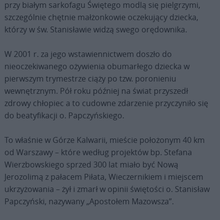
przy białym sarkofagu Świętego modlą się pielgrzymi,
szczególnie chętnie małżonkowie oczekujący dziecka,
którzy w św. Stanisławie widzą swego orędownika.
W 2001 r. za jego wstawiennictwem doszło do
nieoczekiwanego ożywienia obumarłego dziecka w
pierwszym trymestrze ciąży po tzw. poronieniu
wewnętrznym. Pół roku później na świat przyszedł
zdrowy chłopiec a to cudowne zdarzenie przyczyniło się
do beatyfikacji o. Papczyńskiego.
To właśnie w Górze Kalwarii, mieście położonym 40 km
od Warszawy – które według projektów bp. Stefana
Wierzbowskiego sprzed 300 lat miało być Nową
Jerozolimą z pałacem Piłata, Wieczernikiem i miejscem
ukrzyżowania – żył i zmarł w opinii świętości o. Stanisław
Papczyński, nazywany „Apostołem Mazowsza”.