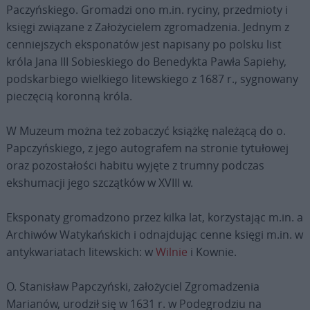
Paczyńskiego. Gromadzi ono m.in. ryciny, przedmioty i
księgi związane z Założycielem zgromadzenia. Jednym z
cenniejszych eksponatów jest napisany po polsku list
króla Jana III Sobieskiego do Benedykta Pawła Sapiehy,
podskarbiego wielkiego litewskiego z 1687 r., sygnowany
pieczęcią koronną króla.
W Muzeum można też zobaczyć książkę należącą do o.
Papczyńskiego, z jego autografem na stronie tytułowej
oraz pozostałości habitu wyjęte z trumny podczas
ekshumacji jego szczątków w XVIII w.
Eksponaty gromadzono przez kilka lat, korzystając m.in. a
Archiwów Watykańskich i odnajdując cenne księgi m.in. w
antykwariatach litewskich: w
Wilnie
i Kownie.
O. Stanisław Papczyński, założyciel Zgromadzenia
Marianów, urodził się w 1631 r. w Podegrodziu na