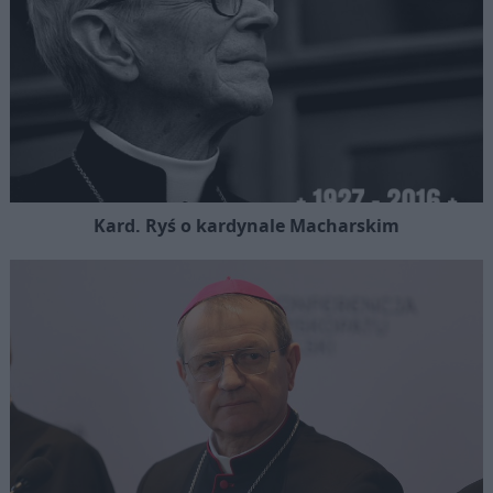
Kard. Ryś o kardynale Macharskim