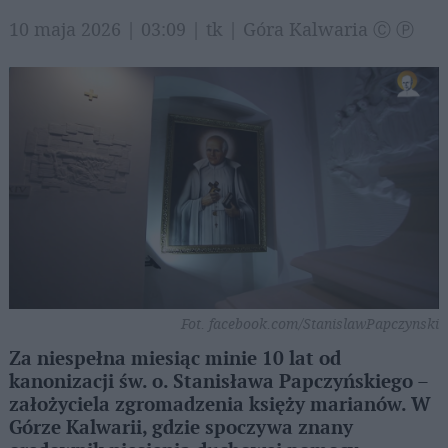
10 maja 2026 | 03:09 | tk | Góra Kalwaria Ⓒ Ⓟ
Fot. facebook.com/StanislawPapczynski
Za niespełna miesiąc minie 10 lat od
kanonizacji św. o. Stanisława Papczyńskiego –
założyciela zgromadzenia księży marianów. W
Górze Kalwarii, gdzie spoczywa znany