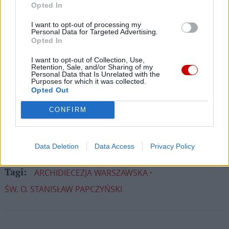
Opted In
Dzięki Tobie będziemy mogli realizować naszą
misję. Więcej informacji znajdziesz
tutaj
.
I want to opt-out of processing my
Personal Data for Targeted Advertising.
Opted In
I want to opt-out of Collection, Use,
Retention, Sale, and/or Sharing of my
Personal Data that Is Unrelated with the
Facebook
Purposes for which it was collected.
Opted Out
Twitter
Messenger
WhatsApp
Email
Copy
Print
CONFIRM
Link
Wersja do druku
Data Deletion
Data Access
Privacy Policy
ARCHIDIECEZJA WARSZAWSKA
Tagi:
ŚW. O. STANISŁAW PAPCZYŃSKI