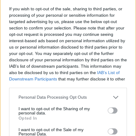
na Filipinach, Kazachstanie, gdzie pełnią różne posługi:
If you wish to opt-out of the sale, sharing to third parties, or
od pracy parafialnej i misyjnej po posługi w sanktuariach.
processing of your personal or sensitive information for
Swoją posługę duszpasterską realizują zgodnie z
targeted advertising by us, please use the below opt-out
zawołaniem „Za Chrystusa i Kościół”.
section to confirm your selection. Please note that after your
opt-out request is processed you may continue seeing
interest-based ads based on personal information utilized by
us or personal information disclosed to third parties prior to
your opt-out. You may separately opt-out of the further
disclosure of your personal information by third parties on the
IAB’s list of downstream participants. This information may
Drogi Czytelniku,
also be disclosed by us to third parties on the
IAB’s List of
cieszymy się, że odwiedzasz nasz portal. Jesteśmy
Downstream Participants
that may further disclose it to other
tu dla Ciebie!
third parties.
Każdego dnia publikujemy najważniejsze
Personal Data Processing Opt Outs
informacje z życia Kościoła w Polsce i na świecie.
Jednak bez Twojej pomocy sprostanie temu
I want to opt-out of the Sharing of my
personal data.
zadaniu będzie coraz trudniejsze.
Opted In
Dlatego prosimy Cię o
wsparcie portalu eKAI.pl za
I want to opt-out of the Sale of my
pośrednictwem serwisu Patronite.
Personal Data.