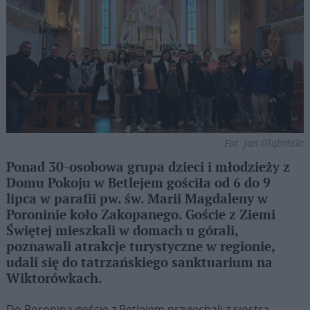
Fot. Jan Głąbiński
Ponad 30-osobowa grupa dzieci i młodzieży z
Domu Pokoju w Betlejem gościła od 6 do 9
lipca w parafii pw. św. Marii Magdaleny w
Poroninie koło Zakopanego. Goście z Ziemi
Świętej mieszkali w domach u górali,
poznawali atrakcje turystyczne w regionie,
udali się do tatrzańskiego sanktuarium na
Wiktorówkach.
Do Poronina goście z Betlejem przyjechali z siostrą