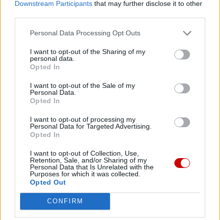
Downstream Participants
that may further disclose it to other
Zanim goście z Ziemi Świętej przyjechali do Poronina, to
third parties.
wcześniej odwiedzili Kołobrzeg, Gdańsk, Warszawę. Z
Personal Data Processing Opt Outs
Podhala udali się do Krakowa, a swój pobyt w naszym
kraju zakończą w Kotlinie Kłodzkiej i Wałbrzychu.
I want to opt-out of the Sharing of my
personal data.
Opted In
I want to opt-out of the Sale of my
Personal Data.
Opted In
Drogi Czytelniku,
I want to opt-out of processing my
cieszymy się, że odwiedzasz nasz portal. Jesteśmy
Personal Data for Targeted Advertising.
Opted In
tu dla Ciebie!
Każdego dnia publikujemy najważniejsze
I want to opt-out of Collection, Use,
Retention, Sale, and/or Sharing of my
informacje z życia Kościoła w Polsce i na świecie.
Personal Data that Is Unrelated with the
Purposes for which it was collected.
Jednak bez Twojej pomocy sprostanie temu
Opted Out
zadaniu będzie coraz trudniejsze.
CONFIRM
Dlatego prosimy Cię o
wsparcie portalu eKAI.pl za
pośrednictwem serwisu Patronite.