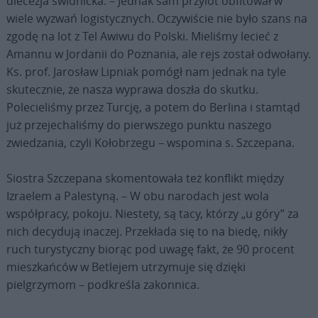
diecezja świdnicka. – Jednak sam przylot obfitował w
wiele wyzwań logistycznych. Oczywiście nie było szans na
zgodę na lot z Tel Awiwu do Polski. Mieliśmy lecieć z
Amannu w Jordanii do Poznania, ale rejs został odwołany.
Ks. prof. Jarosław Lipniak pomógł nam jednak na tyle
skutecznie, że nasza wyprawa doszła do skutku.
Polecieliśmy przez Turcję, a potem do Berlina i stamtąd
już przejechaliśmy do pierwszego punktu naszego
zwiedzania, czyli Kołobrzegu – wspomina s. Szczepana.
Siostra Szczepana skomentowała też konflikt między
Izraelem a Palestyną. – W obu narodach jest wola
współpracy, pokoju. Niestety, są tacy, którzy „u góry” za
nich decydują inaczej. Przekłada się to na biedę, nikły
ruch turystyczny biorąc pod uwagę fakt, że 90 procent
mieszkańców w Betlejem utrzymuje się dzięki
pielgrzymom – podkreśla zakonnica.