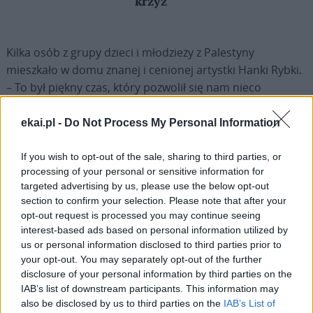
krzyż
Kilka osób z grupy dzieci i młodzieży z Palestyny
mieszkało w domu znanej i cenionej artystki Hanki Rybki.
– To był piękny czas, który pozwolił się nam nieco
zatrzymać w tym pędzie różnych spraw. Oni opowiadali
nam o swoim życiu, a my dzieliliśmy się z nimi naszą
ekai.pl -
Do Not Process My Personal Information
codziennością. Dzięki takim spotkaniom człowiek otwiera
nie tylko swój dom, ale przede wszystkim swoje serce.
If you wish to opt-out of the sale, sharing to third parties, or
processing of your personal or sensitive information for
Mam wrażenie, że świat robi się wtedy taki mały. Dla mnie
targeted advertising by us, please use the below opt-out
osobiście to były też chwile, kiedy znikły podziały, nie
section to confirm your selection. Please note that after your
oddzielały nas żadne granice. Staliśmy się jedną wielką
opt-out request is processed you may continue seeing
rodziną. Jestem bardzo wdzięczna księdzu proboszczowi
interest-based ads based on personal information utilized by
Dariuszowi Guziakowi, że zaprosił grupę dzieci i
us or personal information disclosed to third parties prior to
your opt-out. You may separately opt-out of the further
młodzieży z Ziemi Świętej do Poronina. To też było takim
disclosure of your personal information by third parties on the
naszym dobrym zaangażowaniem w życie parafii, łączyło
IAB’s list of downstream participants. This information may
nas wszystkich – podkreśla Hanka Rybka.
also be disclosed by us to third parties on the
IAB’s List of