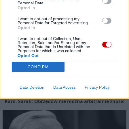
Popularne
Personal Data.
Opted In
I want to opt-out of processing my
Personal Data for Targeted Advertising.
Opted In
I want to opt-out of Collection, Use,
Retention, Sale, and/or Sharing of my
Personal Data that Is Unrelated with the
Purposes for which it was collected.
Opted Out
CONFIRM
Data Deletion
Data Access
Privacy Policy
Kard. Sarah: Obrzędów nie można arbitralnie znosić