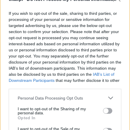
MARSZ DLA ŻYCIA I RODZINY
RODZINA
If you wish to opt-out of the sale, sharing to third parties, or
processing of your personal or sensitive information for
targeted advertising by us, please use the below opt-out
section to confirm your selection. Please note that after your
Najnowsze
opt-out request is processed you may continue seeing
interest-based ads based on personal information utilized by
us or personal information disclosed to third parties prior to
07 sierpnia 2026 | 05:20
your opt-out. You may separately opt-out of the further
Gaza: 300 dzieci zabitych w ciągu 300 dni
disclosure of your personal information by third parties on the
IAB’s list of downstream participants. This information may
06 sierpnia 2026 | 20:44
also be disclosed by us to third parties on the
IAB’s List of
Medziugorie: zakończył się 37. Mladifest
Downstream Participants
that may further disclose it to other
third parties.
06 sierpnia 2026 | 20:19
Biskupi Meksyku: stulecie Cristiady to czas łaski
Personal Data Processing Opt Outs
06 sierpnia 2026 | 18:32
I want to opt-out of the Sharing of my
Kard. Parolin w Meksyku: modlitwa, obecność i świadectwo
personal data.
drogą do pokoju
Opted In
I want to opt-out of the Sale of my