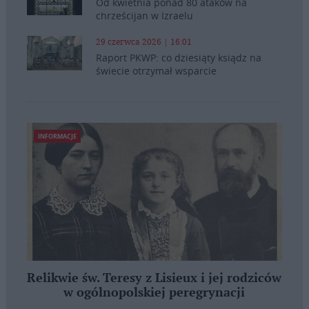
Od kwietnia ponad 80 ataków na
chrześcijan w Izraelu
29 czerwca 2026 | 16:01
Raport PKWP: co dziesiąty ksiądz na
świecie otrzymał wsparcie
INFORMACJE
Relikwie św. Teresy z Lisieux i jej rodziców
w ogólnopolskiej peregrynacji