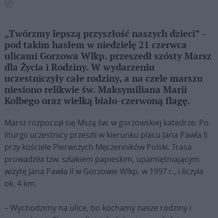
Ⓟ
„Twórzmy lepszą przyszłość naszych dzieci” –
pod takim hasłem w niedzielę 21 czerwca
ulicami Gorzowa Wlkp. przeszedł szósty Marsz
dla Życia i Rodziny. W wydarzeniu
uczestniczyły całe rodziny, a na czele marszu
niesiono relikwie św. Maksymiliana Marii
Kolbego oraz wielką biało-czerwoną flagę.
Marsz rozpoczął się Mszą św. w gorzowskiej katedrze. Po
liturgii uczestnicy przeszli w kierunku placu Jana Pawła II
przy kościele Pierwszych Męczenników Polski. Trasa
prowadziła tzw. szlakiem papieskim, upamiętniającym
wizytę Jana Pawła II w Gorzowie Wlkp. w 1997 r., i liczyła
ok. 4 km.
– Wychodzimy na ulice, bo kochamy nasze rodziny i