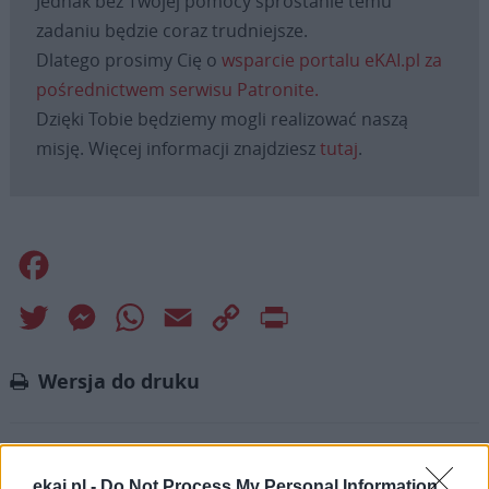
Jednak bez Twojej pomocy sprostanie temu
zadaniu będzie coraz trudniejsze.
Dlatego prosimy Cię o
wsparcie portalu eKAI.pl za
pośrednictwem serwisu Patronite.
Dzięki Tobie będziemy mogli realizować naszą
misję. Więcej informacji znajdziesz
tutaj
.
Facebook
Twitter
Messenger
WhatsApp
Email
Copy
Print
Link
Wersja do druku
DIECEZJA ZIELONOGÓRSKO-GORZOWSKA
Tagi:
ekai.pl -
Do Not Process My Personal Information