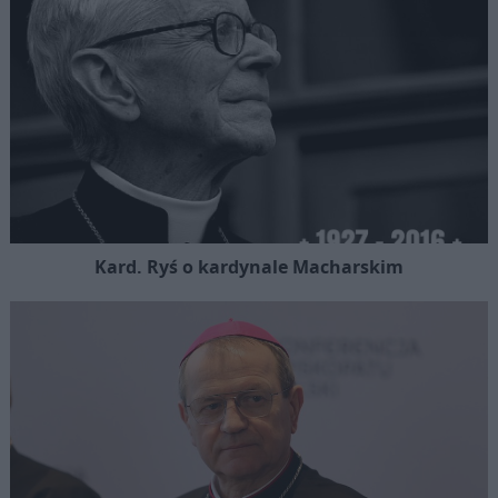
Kard. Ryś o kardynale Macharskim