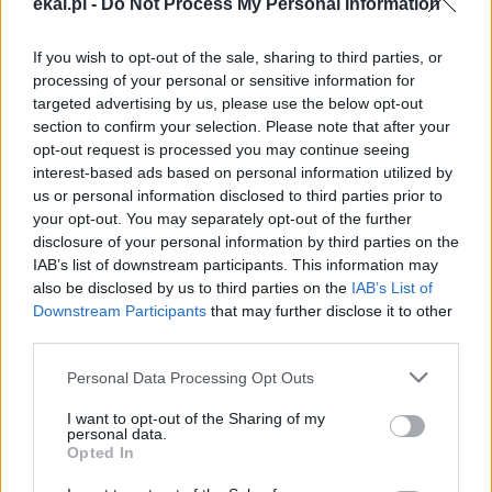
ekai.pl -
Do Not Process My Personal Information
If you wish to opt-out of the sale, sharing to third parties, or
processing of your personal or sensitive information for
Najnowsze
targeted advertising by us, please use the below opt-out
section to confirm your selection. Please note that after your
opt-out request is processed you may continue seeing
06 sierpnia 2026 | 13:20
interest-based ads based on personal information utilized by
Leon XIV do młodych w Asyżu: od św. Franciszka uczcie się
us or personal information disclosed to third parties prior to
budowania pokoju i wspólnoty
your opt-out. You may separately opt-out of the further
disclosure of your personal information by third parties on the
06 sierpnia 2026 | 12:48
IAB’s list of downstream participants. This information may
Ks. Waldemar Turek przy grobie św. Jana Pawła II:
also be disclosed by us to third parties on the
IAB’s List of
Przemienienie Jezusa daje siłę do pokonywania przeciwności
Downstream Participants
that may further disclose it to other
third parties.
06 sierpnia 2026 | 12:31
Bielsko-żywieccy pielgrzymi w drodze na Jasną Górę
Personal Data Processing Opt Outs
06 sierpnia 2026 | 11:38
I want to opt-out of the Sharing of my
Przewodniczący episkopatu przypomniał o naturze patriotyzmu
personal data.
Opted In
Popularne