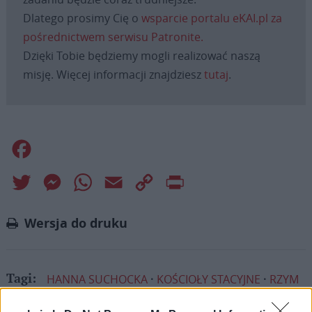
Dlatego prosimy Cię o
wsparcie portalu eKAI.pl za
pośrednictwem serwisu Patronite.
Dzięki Tobie będziemy mogli realizować naszą
misję. Więcej informacji znajdziesz
tutaj
.
Facebook
Twitter
Messenger
WhatsApp
Email
Copy
Print
Link
Wersja do druku
HANNA SUCHOCKA
KOŚCIOŁY STACYJNE
RZYM
Tagi:
WIELKI POST