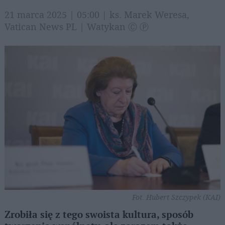
21 marca 2025 | 05:00 | ks. Marek Weresa,
Vatican News PL | Watykan Ⓒ Ⓟ
Fot. Hubert Szczypek (KAI)
Zrobiła się z tego swoista kultura, sposób