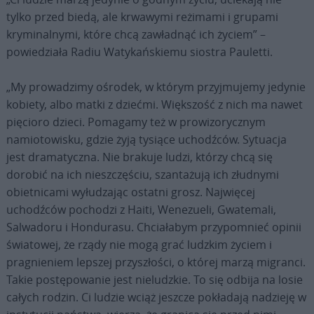
tylko przed biedą, ale krwawymi reżimami i grupami
kryminalnymi, które chcą zawładnąć ich życiem” –
powiedziała Radiu Watykańskiemu siostra Pauletti.
„My prowadzimy ośrodek, w którym przyjmujemy jedynie
kobiety, albo matki z dziećmi. Większość z nich ma nawet
pięcioro dzieci. Pomagamy też w prowizorycznym
namiotowisku, gdzie żyją tysiące uchodźców. Sytuacja
jest dramatyczna. Nie brakuje ludzi, którzy chcą się
dorobić na ich nieszczęściu, szantażują ich złudnymi
obietnicami wyłudzając ostatni grosz. Najwięcej
uchodźców pochodzi z Haiti, Wenezueli, Gwatemali,
Salwadoru i Hondurasu. Chciałabym przypomnieć opinii
światowej, że rządy nie mogą grać ludzkim życiem i
pragnieniem lepszej przyszłości, o której marzą migranci.
Takie postępowanie jest nieludzkie. To się odbija na losie
całych rodzin. Ci ludzie wciąż jeszcze pokładają nadzieję w