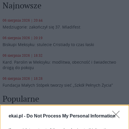
Najnowsze
06 sierpnia 2026 | 20:44
Medziugorie: zakończył się 37. Mladifest
06 sierpnia 2026 | 20:19
Biskupi Meksyku: stulecie Cristiady to czas łaski
06 sierpnia 2026 | 18:32
Kard. Parolin w Meksyku: modlitwa, obecność i świadectwo
drogą do pokoju
06 sierpnia 2026 | 18:28
Fundacja Małych Stópek tworzy sieć „Szkół Pełnych Życia”
Popularne
ekai.pl -
Do Not Process My Personal Information