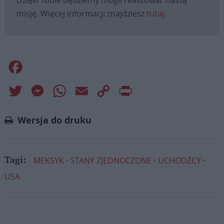
Dzięki Tobie będziemy mogli realizować naszą
misję. Więcej informacji znajdziesz
tutaj
.
Facebook
Twitter
Messenger
WhatsApp
Email
Copy
Print
Link
Wersja do druku
MEKSYK
STANY ZJEDNOCZONE
UCHODŹCY
Tagi:
USA