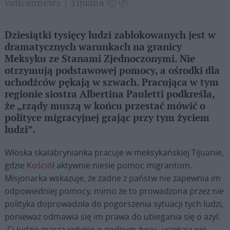
vaticannews | Tijuana Ⓒ Ⓟ
Dziesiątki tysięcy ludzi zablokowanych jest w
dramatycznych warunkach na granicy
Meksyku ze Stanami Zjednoczonymi. Nie
otrzymują podstawowej pomocy, a ośrodki dla
uchodźców pękają w szwach. Pracująca w tym
regionie siostra Albertina Pauletti podkreśla,
że „rządy muszą w końcu przestać mówić o
polityce migracyjnej grając przy tym życiem
ludzi”.
Włoska skalabrynianka pracuje w meksykańskiej Tijuanie,
gdzie
Kościół
aktywnie niesie pomoc migrantom.
Misjonarka wskazuje, że żadne z państw nie zapewnia im
odpowiedniej pomocy, mimo że to prowadzona przez nie
polityka doprowadziła do pogorszenia sytuacji tych ludzi,
ponieważ odmawia się im prawa do ubiegania się o azyl.
„Ci ludzie marzą jedynie o godnym życiu, uciekają nie