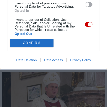
I want to opt-out of processing my
Personal Data for Targeted Advertising.
Opted In
I want to opt-out of Collection, Use,
Retention, Sale, and/or Sharing of my
Personal Data that Is Unrelated with the
Purposes for which it was collected.
Opted Out
CONFIRM
Ministerstwo Sprawiedliwości: kościelna Komisja ds.
wykorzystania seksualnego małoletnich niezgodna z
Data Deletion
Data Access
Privacy Policy
prawem