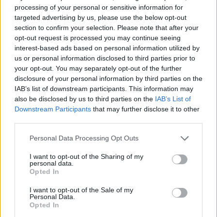
Najnowsze
processing of your personal or sensitive information for
targeted advertising by us, please use the below opt-out
06 sierpnia 2026 | 20:44
section to confirm your selection. Please note that after your
Medziugorie: zakończył się 37. Mladifest
opt-out request is processed you may continue seeing
interest-based ads based on personal information utilized by
06 sierpnia 2026 | 20:19
us or personal information disclosed to third parties prior to
Biskupi Meksyku: stulecie Cristiady to czas łaski
your opt-out. You may separately opt-out of the further
disclosure of your personal information by third parties on the
06 sierpnia 2026 | 18:32
IAB’s list of downstream participants. This information may
Kard. Parolin w Meksyku: modlitwa, obecność i świadectwo
also be disclosed by us to third parties on the
IAB’s List of
drogą do pokoju
Downstream Participants
that may further disclose it to other
third parties.
06 sierpnia 2026 | 18:28
Fundacja Małych Stópek tworzy sieć „Szkół Pełnych Życia”
Personal Data Processing Opt Outs
Popularne
I want to opt-out of the Sharing of my
personal data.
Opted In
I want to opt-out of the Sale of my
Personal Data.
Opted In