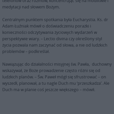
telefonów oraz rozmów, koncentrując się na modlitwie i
medytacji nad słowem Bożym.
Centralnym punktem spotkania była Eucharystia. Ks. dr
Adam Łuźniak mówił o doświadczeniu porażki i
konieczności odczytywania życiowych wydarzeń w
perspektywie wiary. – Lectio divina czy określony styl
życia pozwala nam zaczynać od słowa, a nie od ludzkich
problemów – podkreślał.
Nawiązując do działalności misyjnej św. Pawła, duchowny
wskazywał, że Boże prowadzenie często różni się od
ludzkich planów. – Św. Paweł mógł się sfrustrować – on
wyszedł, planował, a tu nagle Duch mu ‘przeszkadza’. Ale
Duch ma w planie coś jeszcze większego – mówił.