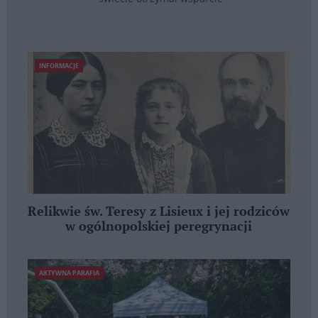
INFORMACJE
Relikwie św. Teresy z Lisieux i jej rodziców
w ogólnopolskiej peregrynacji
AKTYWNA PARAFIA