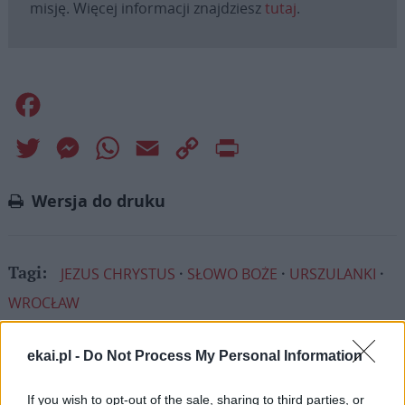
misję. Więcej informacji znajdziesz
tutaj
.
Facebook
Twitter
Messenger
WhatsApp
Email
Copy
Print
Link
Wersja do druku
JEZUS CHRYSTUS
SŁOWO BOŻE
URSZULANKI
Tagi:
WROCŁAW
ekai.pl -
Do Not Process My Personal Information
If you wish to opt-out of the sale, sharing to third parties, or