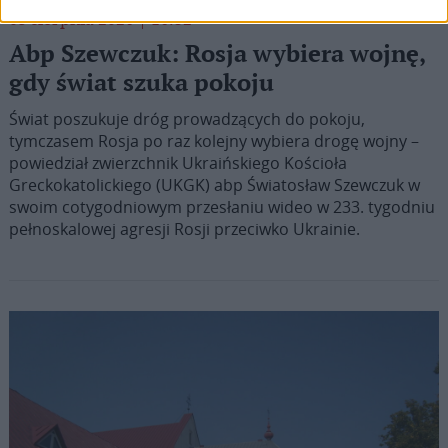
05 sierpnia 2026 | 16:32
Abp Szewczuk: Rosja wybiera wojnę,
gdy świat szuka pokoju
Świat poszukuje dróg prowadzących do pokoju,
tymczasem Rosja po raz kolejny wybiera drogę wojny –
powiedział zwierzchnik Ukraińskiego Kościoła
Greckokatolickiego (UKGK) abp Światosław Szewczuk w
swoim cotygodniowym przesłaniu wideo w 233. tygodniu
pełnoskalowej agresji Rosji przeciwko Ukrainie.