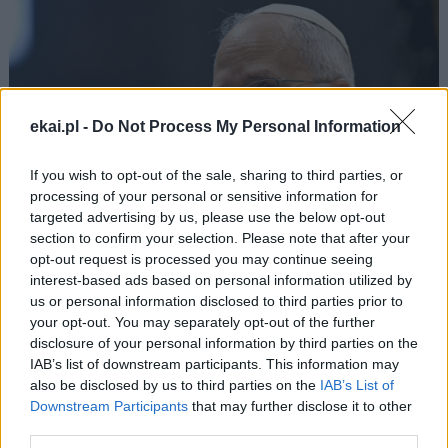
ekai.pl -
Do Not Process My Personal Information
If you wish to opt-out of the sale, sharing to third parties, or
processing of your personal or sensitive information for
targeted advertising by us, please use the below opt-out
section to confirm your selection. Please note that after your
opt-out request is processed you may continue seeing
interest-based ads based on personal information utilized by
us or personal information disclosed to third parties prior to
your opt-out. You may separately opt-out of the further
07 sierpnia 2026 | 18:10
disclosure of your personal information by third parties on the
Od 10 sierpnia zapisy na liturgie pod
IAB’s list of downstream participants. This information may
also be disclosed by us to third parties on the
IAB’s List of
przewodnictwem papieża
Downstream Participants
that may further disclose it to other
W poniedziałek 10 sierpnia w południe rozpoczną się
third parties.