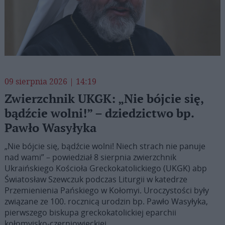
09 sierpnia 2026 | 14:19
Zwierzchnik UKGK: „Nie bójcie się,
bądźcie wolni!” – dziedzictwo bp.
Pawło Wasyłyka
„Nie bójcie się, bądźcie wolni! Niech strach nie panuje
nad wami” – powiedział 8 sierpnia zwierzchnik
Ukraińskiego Kościoła Greckokatolickiego (UKGK) abp
Światosław Szewczuk podczas Liturgii w katedrze
Przemienienia Pańskiego w Kołomyi. Uroczystości były
związane ze 100. rocznicą urodzin bp. Pawło Wasyłyka,
pierwszego biskupa greckokatolickiej eparchii
kołomyjsko-czerniowieckiej.