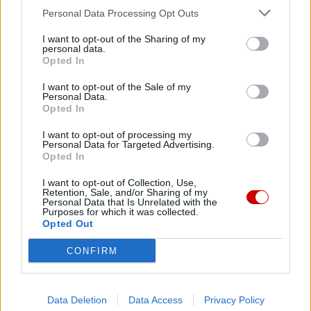
zapisy na wejściówki na liturgie pod przewodnictwem
Personal Data Processing Opt Outs
Leona XIV w czasie jego wizyty apostolskiej we Francji.
Papież odwiedzi ten kraj w dniach 25-28 września.
I want to opt-out of the Sharing of my
personal data.
Opted In
I want to opt-out of the Sale of my
Personal Data.
Opted In
I want to opt-out of processing my
Personal Data for Targeted Advertising.
Opted In
I want to opt-out of Collection, Use,
Retention, Sale, and/or Sharing of my
Personal Data that Is Unrelated with the
Purposes for which it was collected.
Opted Out
CONFIRM
Data Deletion
Data Access
Privacy Policy