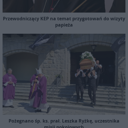
Przewodniczący KEP na temat przygotowań do wizyty
papieża
Pożegnano śp. ks. prał. Leszka Ryżkę, uczestnika
misji pokojowych