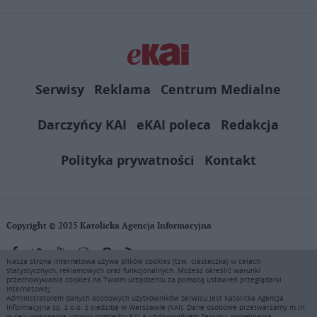
Serwisy
Reklama
Centrum Medialne
Darczyńcy KAI
eKAI poleca
Redakcja
Polityka prywatności
Kontakt
Copyright © 2025 Katolicka Agencja Informacyjna
Nasza strona internetowa używa plików cookies (tzw. ciasteczka) w celach
statystycznych, reklamowych oraz funkcjonalnych. Możesz określić warunki
KAI zastrzega wszelkie prawa do serwisu. Użytkownicy mogą pobierać
przechowywania cookies na Twoim urządzeniu za pomocą ustawień przeglądarki
i drukować fragmenty zawartości serwisu internetowego www.ekai.pl
internetowej.
wyłącznie do użytku osobistego. Publikacja, rozpowszechnianie
Administratorem danych osobowych użytkowników Serwisu jest Katolicka Agencja
Informacyjna sp. z o.o. z siedzibą w Warszawie (KAI). Dane osobowe przetwarzamy m.in.
zawartości niniejszego serwisu lub jej sprzedaż (także framing i in.
w celu wykonania umowy pomiędzy KAI a użytkownikiem Serwisu, wypełnienia