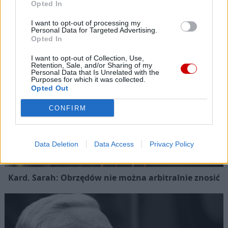
Popularne
Opted In
I want to opt-out of processing my
Personal Data for Targeted Advertising.
Opted In
I want to opt-out of Collection, Use,
Retention, Sale, and/or Sharing of my
Personal Data that Is Unrelated with the
Purposes for which it was collected.
Opted Out
CONFIRM
Data Deletion
Data Access
Privacy Policy
Kard. Sarah: Obrzędów nie można arbitralnie znosić