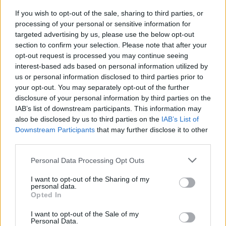
Indyjski biskup: nie potrzebujemy misjonarzy, którzy
przyjeżdżają z gotowymi odpowiedziami
If you wish to opt-out of the sale, sharing to third parties, or
processing of your personal or sensitive information for
07 sierpnia 2026 | 22:47
targeted advertising by us, please use the below opt-out
Biskupi o podróży apostolskiej Leona XIV do Francji: wielka
section to confirm your selection. Please note that after your
radość
opt-out request is processed you may continue seeing
interest-based ads based on personal information utilized by
07 sierpnia 2026 | 22:36
us or personal information disclosed to third parties prior to
Narodowy Bank Ukrainy wyemituje monetę upamiętniającą Jana
your opt-out. You may separately opt-out of the further
Pawła II
disclosure of your personal information by third parties on the
IAB’s list of downstream participants. This information may
07 sierpnia 2026 | 22:17
also be disclosed by us to third parties on the
IAB’s List of
Ukraińskie Kościoły wzywają do światowej modlitwy za Ukrainę
Downstream Participants
that may further disclose it to other
24 sierpnia
third parties.
07 sierpnia 2026 | 21:53
Personal Data Processing Opt Outs
Kard. Rossi: przyjazd Leona XIV do Argentyny hołdem dla
papieża Franciszka
I want to opt-out of the Sharing of my
personal data.
07 sierpnia 2026 | 21:30
Opted In
Co czeka papieża Leona XIV w Ameryce Południowej?
I want to opt-out of the Sale of my
Personal Data.