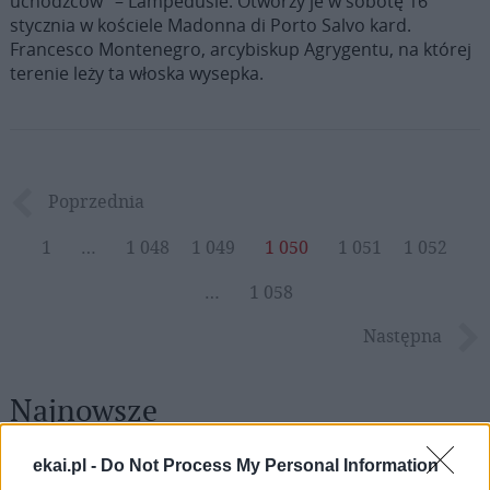
uchodźców” – Lampedusie. Otworzy je w sobotę 16
stycznia w kościele Madonna di Porto Salvo kard.
Francesco Montenegro, arcybiskup Agrygentu, na której
terenie leży ta włoska wysepka.
Poprzednia
1
…
1 048
1 049
1 050
1 051
1 052
…
1 058
Następna
Najnowsze
ekai.pl -
Do Not Process My Personal Information
07 sierpnia 2026 | 23:10