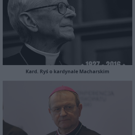
Kard. Ryś o kardynale Macharskim