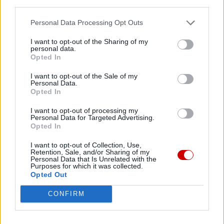
podczas tych spotkań pomogła rozbudzić w sercu
third parties.
najmłodszego z jej trzech synów pragnienie, by stać się
Personal Data Processing Opt Outs
podobnym do nich.
I want to opt-out of the Sharing of my
personal data.
Opted In
I want to opt-out of the Sale of my
Personal Data.
Opted In
Drogi Czytelniku,
cieszymy się, że odwiedzasz nasz portal. Jesteśmy
I want to opt-out of processing my
Personal Data for Targeted Advertising.
tu dla Ciebie!
Opted In
Każdego dnia publikujemy najważniejsze
I want to opt-out of Collection, Use,
informacje z życia Kościoła w Polsce i na świecie.
Retention, Sale, and/or Sharing of my
Personal Data that Is Unrelated with the
Jednak bez Twojej pomocy sprostanie temu
Purposes for which it was collected.
zadaniu będzie coraz trudniejsze.
Opted Out
Dlatego prosimy Cię o
wsparcie portalu eKAI.pl za
CONFIRM
pośrednictwem serwisu Patronite.
Dzięki Tobie będziemy mogli realizować naszą