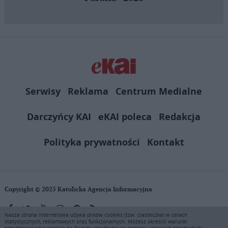
Serwisy
Reklama
Centrum Medialne
Darczyńcy KAI
eKAI poleca
Redakcja
Polityka prywatności
Kontakt
Copyright © 2025 Katolicka Agencja Informacyjna
Nasza strona internetowa używa plików cookies (tzw. ciasteczka) w celach
statystycznych, reklamowych oraz funkcjonalnych. Możesz określić warunki
KAI zastrzega wszelkie prawa do serwisu. Użytkownicy mogą pobierać