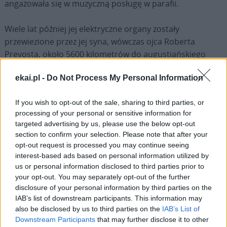
angażowała się w muzyczną posługę w parafii.
Wiele lat później jej elektryczne organy zostały
przewiezione przez jej syna, wówczas ojca Roberta
Prevosta, około 5600 kilometrów do augustiańskiego
domu formacyjnego w Trujillo – miasta, w którym
ekai.pl -
Do Not Process My Personal Information
pracował w latach 1988-1999.
If you wish to opt-out of the sale, sharing to third parties, or
Mildred odegrała decydującą rolę w
processing of your personal or sensitive information for
odkryciu powołaniu przez syna
targeted advertising by us, please use the below opt-out
section to confirm your selection. Please note that after your
Mildred była filarem życia duchowego rodziny Prevostów,
opt-out request is processed you may continue seeing
która przeżywała życie parafialne tak, jakby było ono
interest-based ads based on personal information utilized by
us or personal information disclosed to third parties prior to
przedłużeniem własnego domu.
your opt-out. You may separately opt-out of the further
disclosure of your personal information by third parties on the
Ich dom był regularnym miejscem spotkań
IAB’s list of downstream participants. This information may
zaprzyjaźnionych księży, których często zapraszała na
also be disclosed by us to third parties on the
IAB’s List of
wspólne posiłki. Atmosfera prostoty i serdeczności
Downstream Participants
that may further disclose it to other